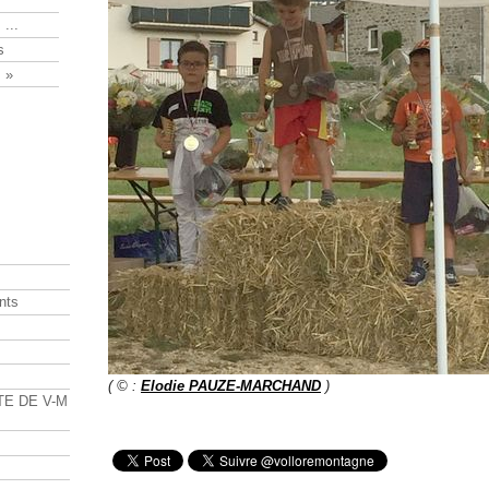
 ...
s
 »
nts
s
( © :
Elodie PAUZE-MARCHAND
)
TE DE V-M