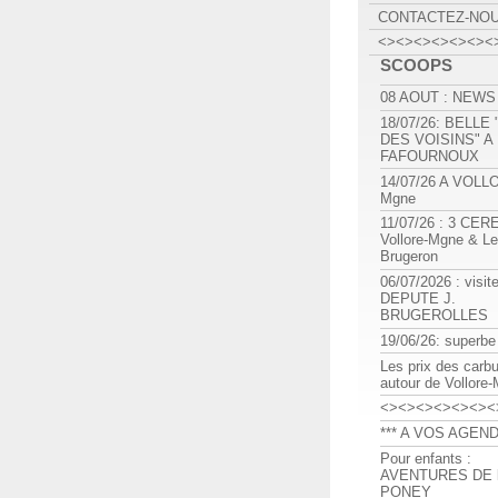
CONTACTEZ-NO
<><><><><><><
SCOOPS
08 AOUT : NEWS
18/07/26: BELLE
DES VOISINS" A
FAFOURNOUX
14/07/26 A VOLL
Mgne
11/07/26 : 3 CE
Vollore-Mgne & Le
Brugeron
06/07/2026 : visit
DEPUTE J.
BRUGEROLLES
19/06/26: superbe
Les prix des carb
autour de Vollore
<><><><><><><
*** A VOS AGEND
Pour enfants :
AVENTURES DE l
PONEY