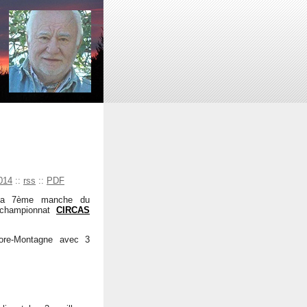
014
::
rss
::
PDF
la 7ème manche du
 championnat
CIRCAS
ore-Montagne avec 3