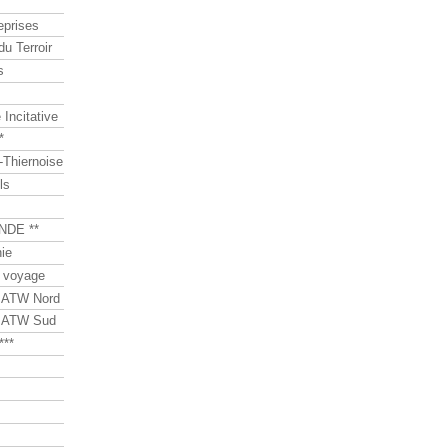
eprises
du Terroir
s
Incitative
*
Thiernoise
ls
NDE **
ie
 voyage
s ATW Nord
s ATW Sud
***