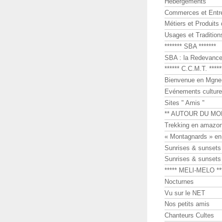
Hébergements
Commerces et Entr
Métiers et Produits 
Usages et Tradition
******* SBA *******
SBA : la Redevance 
****** C.C.M.T. *****
Bienvenue en Mgne-
Evénements culture
Sites " Amis "
** AUTOUR DU MO
Trekking en amazon
« Montagnards » en
Sunrises & sunset
Sunrises & sunset
***** MELI-MELO **
Nocturnes
Vu sur le NET
Nos petits amis
Chanteurs Cultes