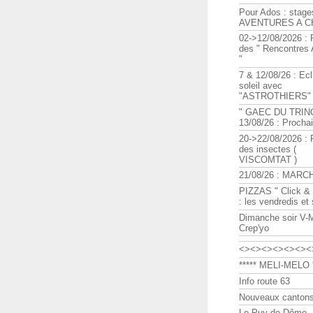
Pour Ados : stage
AVENTURES A C
02->12/08/2026 : 
des " Rencontre
"
7 & 12/08/26 : Ecl
soleil avec
"ASTROTHIERS"
" GAEC DU TRIN
13/08/26 : Procha
20->22/08/2026 : 
des insectes (
VISCOMTAT )
21/08/26 : MARC
PIZZAS " Click & 
: les vendredis et
Dimanche soir V-
Crep'yo
<><><><><><><
***** MELI-MELO *
Info route 63
Nouveaux cantons
Le Puy de Dôme