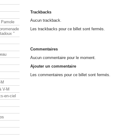
Trackbacks
Aucun trackback.
e Pamole
e promenade
Les trackbacks pour ce billet sont fermés.
tadoux "
Commentaires
teau
Aucun commentaire pour le moment.
Ajouter un commentaire
Les commentaires pour ce billet sont fermés.
V-M
 à V-M
s-en-ciel
os