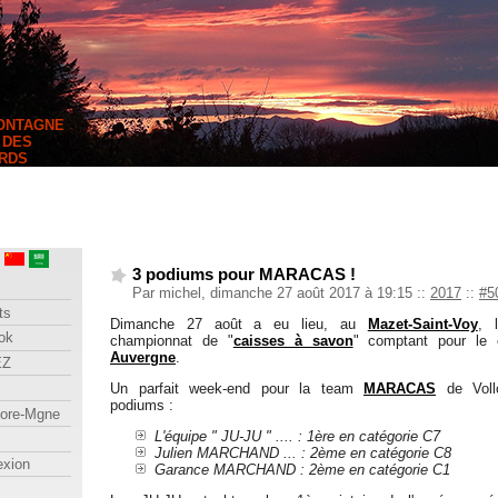
MONTAGNE
 DES
RDS
3 podiums pour MARACAS !
Par michel, dimanche 27 août 2017 à 19:15
::
2017
::
#5
ts
Dimanche 27 août a eu lieu, au
Mazet-Saint-Voy
, 
ok
championnat de "
caisses à savon
" comptant pour le
Auvergne
.
EZ
Un parfait week-end pour la team
MARACAS
de Voll
podiums :
lore-Mgne
L'équipe " JU-JU " .... : 1ère en catégorie C7
Julien MARCHAND ... : 2ème en catégorie C8
exion
Garance MARCHAND : 2ème en catégorie C1