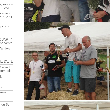
s, randos
HEVAL
Festival
s ARIOSO
ipse de
QUART "
ine vente
Festival
HE D'ETE
Collect "
 samedis
M:
><>
****
 du 63