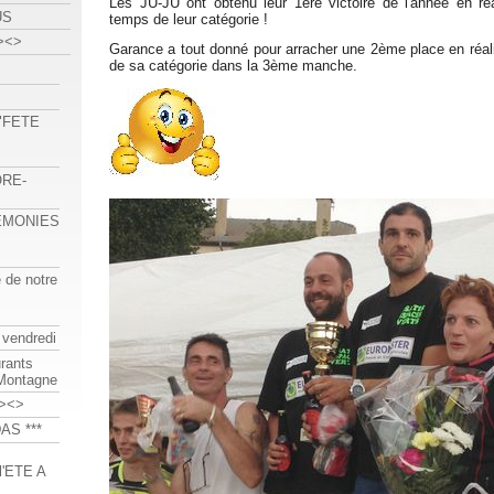
Les JU-JU ont obtenu leur 1ère victoire de l'année en réa
US
temps de leur catégorie !
><>
Garance a tout donné pour arracher une 2ème place en réali
de sa catégorie dans la 3ème manche.
 "FETE
ORE-
REMONIES
e de notre
 vendredi
urants
-Montagne
><>
AS ***
'ETE A