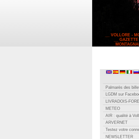
__ VOLLORE - 
__ GAZETTE
MONTAGNA
Palmarès des bille
LGDM sur Facebo
LIVRADOIS-FOR
METEO
AIR : qualité à Vol
ARVERNET
Testez votre conn
NEWSLETTER