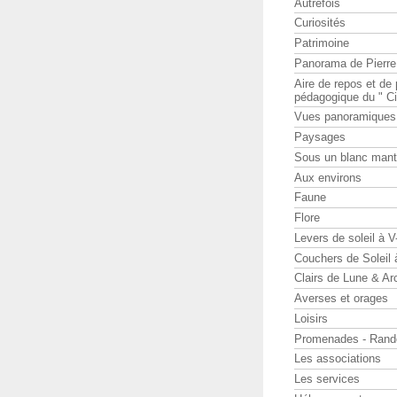
Autrefois
Curiosités
Patrimoine
Panorama de Pierr
Aire de repos et d
pédagogique du " Ci
Vues panoramiques
Paysages
Sous un blanc man
Aux environs
Faune
Flore
Levers de soleil à 
Couchers de Soleil
Clairs de Lune & Arc
Averses et orages
Loisirs
Promenades - Rand
Les associations
Les services