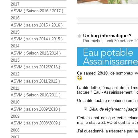
2017
ASVM ( Saison 2016 / 2017 )
2016
ASVM ( saison 2015 / 2016 )
2015
Un bug informatique ?
ASVM ( saison 2014 / 2015 )
Par michel, lundi 30 octobre 
2014
ASVM ( Saison 2013/2014 )
2013
ASVM ( saison 2012/2013 )
Ce samedi 28/10, de nombreux vol
2012
ASVM ( saison 2011/2012 )
La dite lettre, émanant de la Tré
2011
facture " Eau - Assainissement " 
ASVM ( Saison 2010/2011 )
Or la dite facture mentionne en hau
2010
ASVM ( saison 2009/2010 )
Délai de règlement :
jusqu'
2009
Certains ont cru que cette relanc
mairie était à ZERO et qu'il fallai
ASVM ( saison 2008/2009 )
2008
J'ai questionné la trésorerie par ma
2007