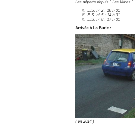
Les départs depuis " Les Mines " 
E.S. n° 2 : 10 h 01
E.S. n° 5 : 14 h 01
E.S. n° 8 : 17 h 01
Arrivée à La Burie :
( en 2014 )