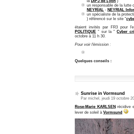
la
DIPJ de Lyon
)
un responsable de la lutte 
NEYRIAL
-
NEYRIAL Info
un spécialiste de la protec
) référencé sur le site "
cybe
étaient invités par FR3 pour l'
POLITIQUE
" sur la "
Cyber cri
octobre à 11 h 30.
Pour voir l'émission :
Quelques conseils :
Sunrise in Vormsund
Par michel, jeudi 19 octobre 
Rose-Marie KARLSEN
récidive 
lever de soleil à
Vormsund