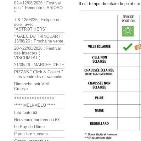
02->12/08/2026 : Festival
Il est temps de refaire le point sur 
des " Rencontres ARIOSO
"
7 & 12/08/26 : Eclipse de
soleil avec
"ASTROTHIERS"
" GAEC DU TRINQUART "
13/08/26 : Prochaine vente
20->22/08/2026 : Festival
des insectes (
VISCOMTAT )
21/08/26 : MARCHE D'ETE
PIZZAS " Click & Collect "
: les vendredis et samedis
Dimanche soir V-M:
Crep'yo
<><><><><><><><>
***** MELI-MELO *****
Info route 63
Nouveaux cantons du 63
Le Puy de Dôme
If you like sunsets ...