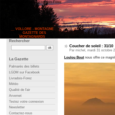
63120 Vollore-Montagne · Livradois-Forez
__ VOLLORE - MONTAGNE
__ GAZETTE DES
MONTAGNARDS
Rechercher
Coucher de soleil : 31/10
Par michel, mardi 31 octobre 
Loulou Bout
nous offre ce magnif
La Gazette
Palmarès des billets
LGDM sur Facebook
Livradois-Forez
Météo
Qualité de l'air
Arvernet
Testez votre connexion
Newsletter
Contactez-nous