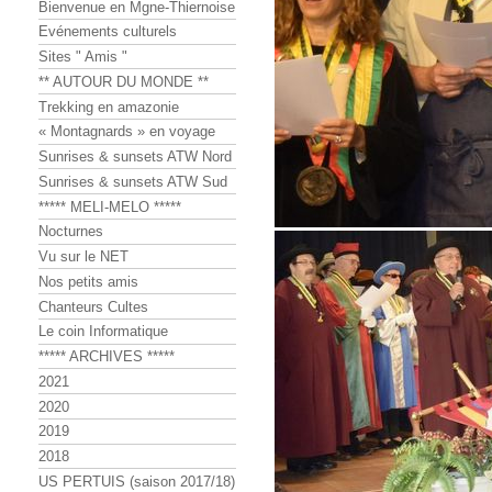
Bienvenue en Mgne-Thiernoise
Evénements culturels
Sites " Amis "
** AUTOUR DU MONDE **
Trekking en amazonie
« Montagnards » en voyage
Sunrises & sunsets ATW Nord
Sunrises & sunsets ATW Sud
***** MELI-MELO *****
Nocturnes
Vu sur le NET
Nos petits amis
Chanteurs Cultes
Le coin Informatique
***** ARCHIVES *****
2021
2020
2019
2018
US PERTUIS (saison 2017/18)