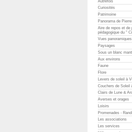
Autrefois
Curiosités
Patrimoine
Panorama de Pierr
Aire de repos et d
pédagogique du " Ci
Vues panoramiques
Paysages
Sous un blanc man
Aux environs
Faune
Flore
Levers de soleil à 
Couchers de Soleil
Clairs de Lune & Arc
Averses et orages
Loisirs
Promenades - Rand
Les associations
Les services