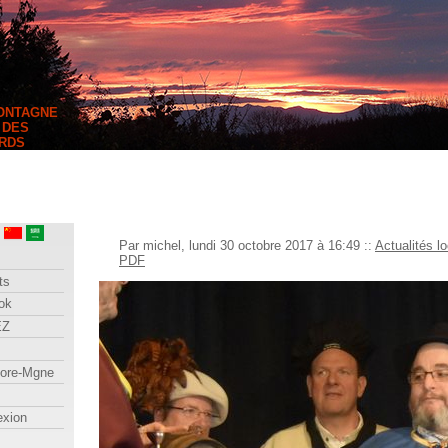
MONTAGNE
 DES
RDS
Par michel, lundi 30 octobre 2017 à 16:49
::
Actualités l
PDF
ts
ok
EZ
lore-Mgne
exion