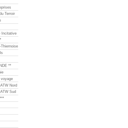
eprises
du Terroir
s
Incitative
*
Thiernoise
ls
NDE **
ie
 voyage
s ATW Nord
s ATW Sud
***