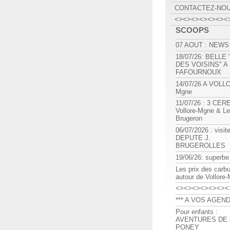
CONTACTEZ-NO
<><><><><><><
SCOOPS
07 AOUT : NEWS
18/07/26: BELLE
DES VOISINS" A
FAFOURNOUX
14/07/26 A VOLL
Mgne
11/07/26 : 3 CE
Vollore-Mgne & Le
Brugeron
06/07/2026 : visit
DEPUTE J.
BRUGEROLLES
19/06/26: superbe
Les prix des carb
autour de Vollore
<><><><><><><
*** A VOS AGEND
Pour enfants :
AVENTURES DE l
PONEY