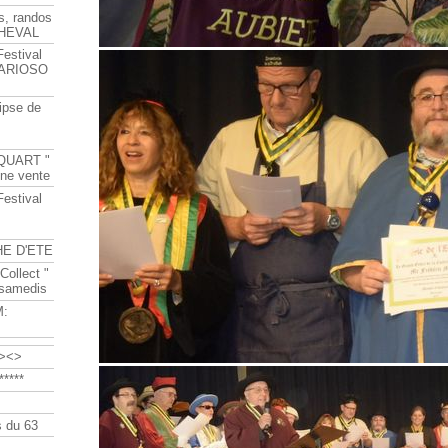
s, randos
HEVAL
Festival
s ARIOSO
ipse de
QUART "
ine vente
Festival
HE D'ETE
Collect "
 samedis
M:
><>
****
 du 63