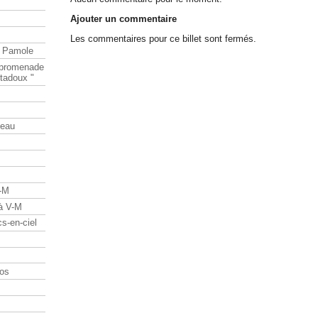
Ajouter un commentaire
Les commentaires pour ce billet sont fermés.
e Pamole
e promenade
tadoux "
teau
V-M
 à V-M
s-en-ciel
os