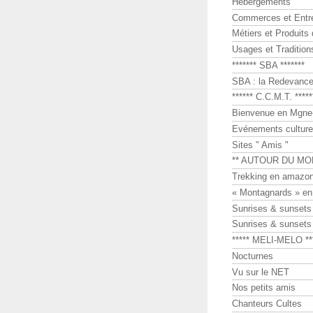
Hébergements
Commerces et Entr
Métiers et Produits 
Usages et Tradition
******* SBA *******
SBA : la Redevance 
****** C.C.M.T. *****
Bienvenue en Mgne-
Evénements culture
Sites " Amis "
** AUTOUR DU MO
Trekking en amazon
« Montagnards » en
Sunrises & sunset
Sunrises & sunset
***** MELI-MELO **
Nocturnes
Vu sur le NET
Nos petits amis
Chanteurs Cultes