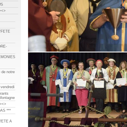
US
><>
 "FETE
ORE-
REMONIES
e de notre
 vendredi
urants
-Montagne
><>
AS ***
'ETE A