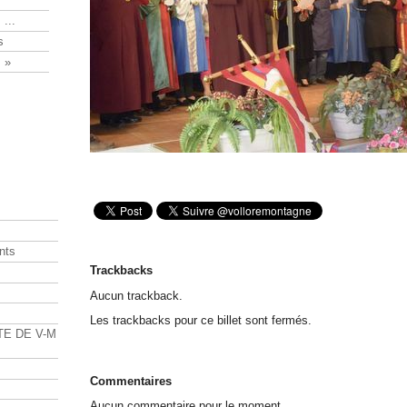
 ...
s
 »
nts
Trackbacks
s
Aucun trackback.
Les trackbacks pour ce billet sont fermés.
TE DE V-M
Commentaires
Aucun commentaire pour le moment.