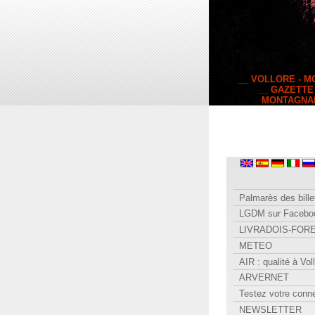
__ VOLLORE - 
__ GAZETTE
MONTAGNA
Palmarès des bille
LGDM sur Facebo
LIVRADOIS-FOR
METEO
AIR : qualité à Vol
ARVERNET
Testez votre conn
NEWSLETTER