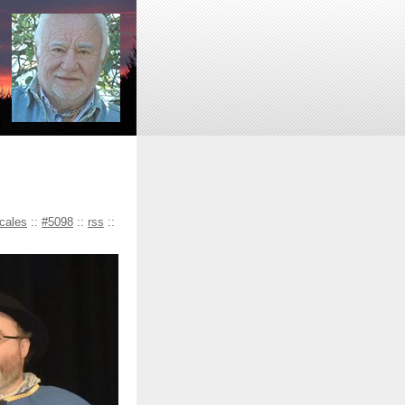
ocales
::
#5098
::
rss
::