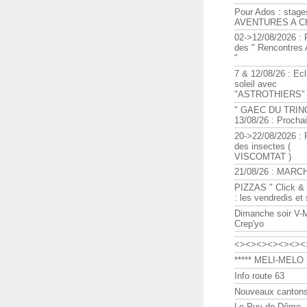
Pour Ados : stage
AVENTURES A C
02->12/08/2026 : 
des " Rencontre
"
7 & 12/08/26 : Ecl
soleil avec
"ASTROTHIERS"
" GAEC DU TRIN
13/08/26 : Procha
20->22/08/2026 : 
des insectes (
VISCOMTAT )
21/08/26 : MARC
PIZZAS " Click & 
: les vendredis et
Dimanche soir V-
Crep'yo
<><><><><><><
***** MELI-MELO *
Info route 63
Nouveaux cantons
Le Puy de Dôme