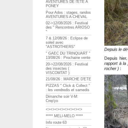
AVENTURES DE l'ETE A
PONEY
Pour Ados : stages, randos
AVENTURES A CHEVAL
02->12/08/2026 : Festival
des " Rencontres ARIOSO
"
7 & 12/08/26 : Eclipse de
soleil avec
"ASTROTHIERS"
Depuis le dé
" GAEC DU TRINQUART "
13/08/26 : Prochaine vente
Depuis hier
rapport à la
20->22/08/2026 : Festival
rocher )
:
des insectes (
VISCOMTAT )
21/08/26 : MARCHE D'ETE
PIZZAS " Click & Collect "
: les vendredis et samedis
Dimanche soir V-M:
Crep'yo
<><><><><><><><>
***** MELI-MELO *****
Info route 63