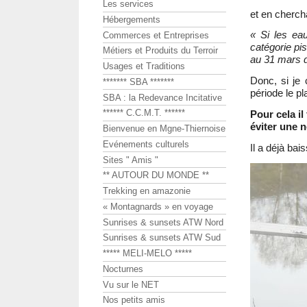
Les services
et en cherch
Hébergements
« Si les ea
Commerces et Entreprises
catégorie pi
Métiers et Produits du Terroir
au 31 mars 
Usages et Traditions
Donc, si je 
******* SBA *******
période le p
SBA : la Redevance Incitative
****** C.C.M.T. ******
Pour cela il
éviter une 
Bienvenue en Mgne-Thiernoise
Evénements culturels
Il a déjà bai
Sites " Amis "
** AUTOUR DU MONDE **
Trekking en amazonie
« Montagnards » en voyage
Sunrises & sunsets ATW Nord
Sunrises & sunsets ATW Sud
***** MELI-MELO *****
Nocturnes
Vu sur le NET
Nos petits amis