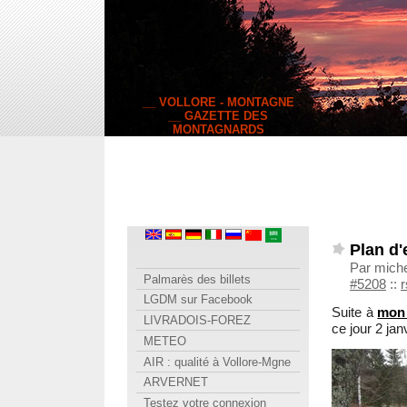
__ VOLLORE - MONTAGNE
__ GAZETTE DES
MONTAGNARDS
Plan d'
Par miche
Palmarès des billets
#5208
::
r
LGDM sur Facebook
Suite à
mon 
LIVRADOIS-FOREZ
ce jour 2 jan
METEO
AIR : qualité à Vollore-Mgne
ARVERNET
Testez votre connexion