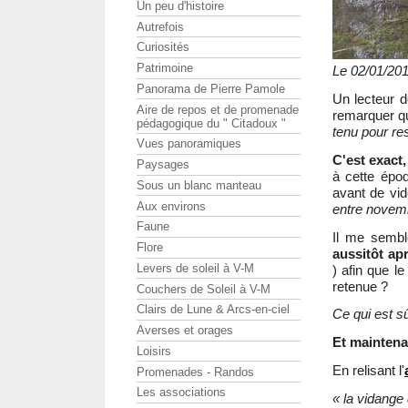
Un peu d'histoire
Autrefois
Curiosités
Patrimoine
Le 02/01/201
Panorama de Pierre Pamole
Un lecteur d
Aire de repos et de promenade
remarquer qu
pédagogique du " Citadoux "
tenu pour res
Vues panoramiques
C'est exact
Paysages
à cette époq
Sous un blanc manteau
avant de vid
Aux environs
entre novembr
Faune
Il me semble
Flore
aussitôt ap
Levers de soleil à V-M
) afin que l
retenue ?
Couchers de Soleil à V-M
Clairs de Lune & Arcs-en-ciel
Ce qui est sûr
Averses et orages
Et maintenan
Loisirs
En relisant l'
Promenades - Randos
Les associations
« la vidange