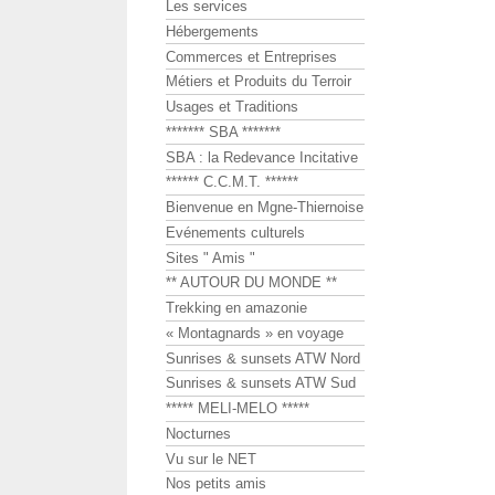
Les services
Hébergements
Commerces et Entreprises
Métiers et Produits du Terroir
Usages et Traditions
******* SBA *******
SBA : la Redevance Incitative
****** C.C.M.T. ******
Bienvenue en Mgne-Thiernoise
Evénements culturels
Sites " Amis "
** AUTOUR DU MONDE **
Trekking en amazonie
« Montagnards » en voyage
Sunrises & sunsets ATW Nord
Sunrises & sunsets ATW Sud
***** MELI-MELO *****
Nocturnes
Vu sur le NET
Nos petits amis