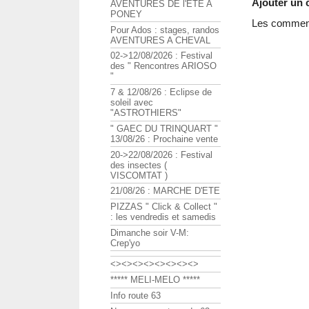
Ajouter un
AVENTURES DE l'ETE A
PONEY
Les commenta
Pour Ados : stages, randos
AVENTURES A CHEVAL
02->12/08/2026 : Festival
des " Rencontres ARIOSO
"
7 & 12/08/26 : Eclipse de
soleil avec
"ASTROTHIERS"
" GAEC DU TRINQUART "
13/08/26 : Prochaine vente
20->22/08/2026 : Festival
des insectes (
VISCOMTAT )
21/08/26 : MARCHE D'ETE
PIZZAS " Click & Collect "
: les vendredis et samedis
Dimanche soir V-M:
Crep'yo
<><><><><><><><>
***** MELI-MELO *****
Info route 63