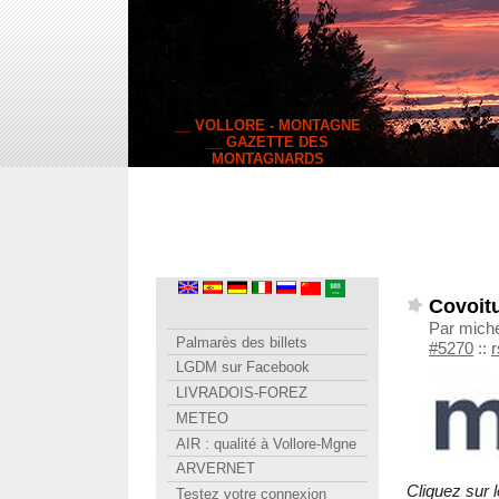
__ VOLLORE - MONTAGNE
__ GAZETTE DES
MONTAGNARDS
Covoit
Par miche
Palmarès des billets
#5270
::
r
LGDM sur Facebook
LIVRADOIS-FOREZ
METEO
AIR : qualité à Vollore-Mgne
ARVERNET
Cliquez sur 
Testez votre connexion