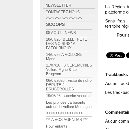
NEWSLETTER
La Région A
plateforme d
CONTACTEZ-NOUS
<><><><><><><><>
Sans frais 
SCOOPS
territoire rég
08 AOUT : NEWS
Pour e
18/07/26: BELLE "FETE
DES VOISINS" A
FAFOURNOUX
14/07/26 A VOLLORE-
Mgne
11/07/26 : 3 CEREMONIES
Vollore-Mgne & Le
Brugeron
Trackbacks
06/07/2026 : visite de notre
Aucun track
DEPUTE J.
BRUGEROLLES
Les trackbac
19/06/26: superbe vendredi
Les prix des carburants
autour de Vollore-Montagne
Commentai
<><><><><><><><>
*** A VOS AGENDAS ***
Aucun comme
Pour enfants :