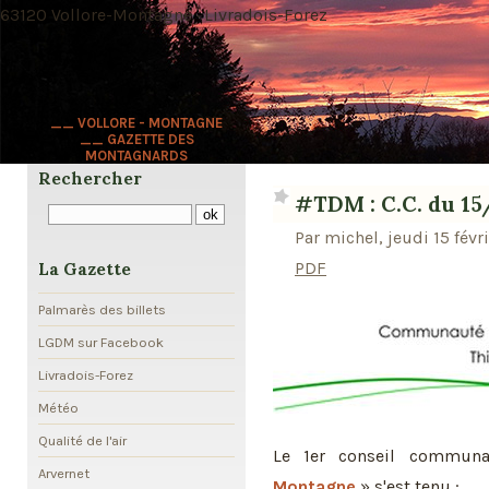
63120 Vollore-Montagne · Livradois-Forez
__ VOLLORE - MONTAGNE
__ GAZETTE DES
MONTAGNARDS
Rechercher
#TDM : C.C. du 15
Par michel, jeudi 15 févr
PDF
La Gazette
Palmarès des billets
LGDM sur Facebook
Livradois-Forez
Météo
Qualité de l'air
Le 1er conseil commun
Arvernet
Montagne
» s'est tenu :