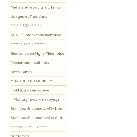
Métiers et Produits du Terroir
Usages et Traditions
******* SBA *******
SBA : la Redevance Incitative
****** C.C.M.T. ******
Bienvenue en Mgne-Thiernoise
Evénements culturels
Sites " Amis "
** AUTOUR DU MONDE **
Trekking en amazonie
« Montagnards » en voyage
Sunrises & sunsets ATW Nord
Sunrises & sunsets ATW Sud
***** MELI-MELO *****
Nocturnes