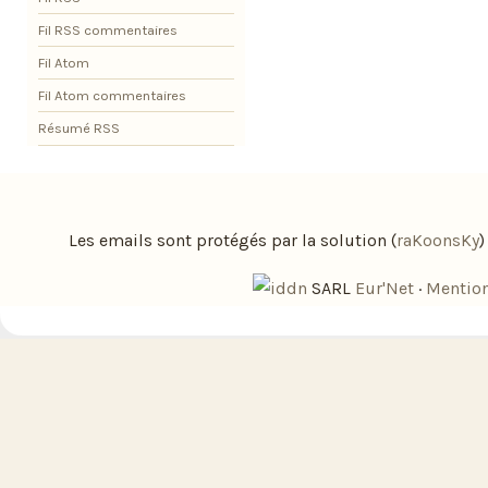
Fil RSS commentaires
Fil Atom
Fil Atom commentaires
Résumé RSS
Les emails sont protégés par la solution (
raKoonsKy
SARL
Eur'Net
·
Mention