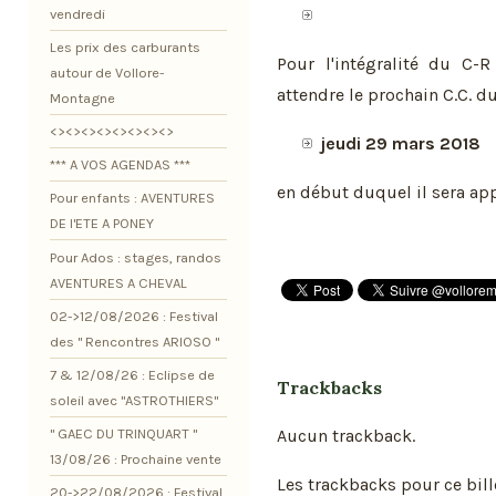
vendredi
Les prix des carburants
Pour l'intégralité du C-
autour de Vollore-
attendre le prochain C.C. du
Montagne
<><><><><><><><>
jeudi 29 mars 2018
*** A VOS AGENDAS ***
en début duquel il sera ap
Pour enfants : AVENTURES
DE l'ETE A PONEY
Pour Ados : stages, randos
AVENTURES A CHEVAL
02->12/08/2026 : Festival
des " Rencontres ARIOSO "
7 & 12/08/26 : Eclipse de
Trackbacks
soleil avec "ASTROTHIERS"
Aucun trackback.
" GAEC DU TRINQUART "
13/08/26 : Prochaine vente
Les trackbacks pour ce bill
20->22/08/2026 : Festival