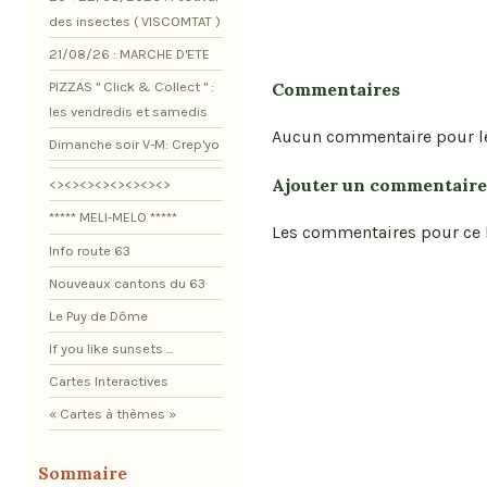
des insectes ( VISCOMTAT )
21/08/26 : MARCHE D'ETE
Commentaires
PIZZAS " Click & Collect " :
les vendredis et samedis
Aucun commentaire pour l
Dimanche soir V-M: Crep'yo
Ajouter un commentaire
<><><><><><><><>
***** MELI-MELO *****
Les commentaires pour ce b
Info route 63
Nouveaux cantons du 63
Le Puy de Dôme
If you like sunsets ...
Cartes Interactives
« Cartes à thèmes »
Sommaire