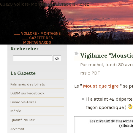
63120 Vollore-Montagne · Livradois-Forez
__ VOLLORE - MONTAGNE
__ GAZETTE DES
MONTAGNARDS
Rechercher
Vigilance "Moustiq
Par michel, lundi 30 avr
rss
::
PDF
La Gazette
Palmarès des billets
Le "
Moustique tigre
" se p
LGDM sur Facebook
il a atteint 42 dépar
Livradois-Forez
façon sporadique )
Météo
Qualité de l'air
Arvernet