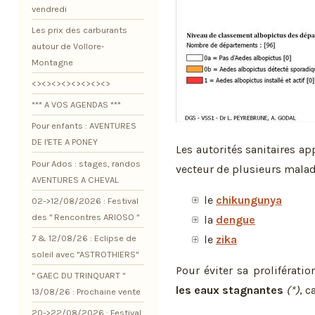
vendredi
Les prix des carburants
autour de Vollore-
Montagne
<><><><><><><><>
*** A VOS AGENDAS ***
Pour enfants : AVENTURES
DE l'ETE A PONEY
Les autorités sanitaires app
Pour Ados : stages, randos
vecteur de plusieurs malad
AVENTURES A CHEVAL
le
chikungunya
02->12/08/2026 : Festival
des " Rencontres ARIOSO "
la
dengue
7 & 12/08/26 : Eclipse de
le
zika
soleil avec "ASTROTHIERS"
Pour éviter sa prolifératio
" GAEC DU TRINQUART "
les eaux stagnantes
(*)
, c
13/08/26 : Prochaine vente
20->22/08/2026 : Festival