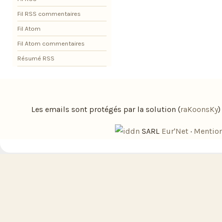
Fil RSS commentaires
Fil Atom
Fil Atom commentaires
Résumé RSS
Les emails sont protégés par la solution (
raKoonsKy
SARL
Eur'Net
·
Mention