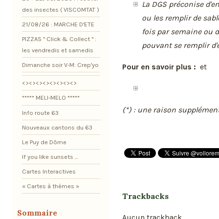
La DGS préconise d'en
des insectes ( VISCOMTAT )
ou les remplir de sabl
21/08/26 : MARCHE D'ETE
fois par semaine ou de
PIZZAS " Click & Collect " :
pouvant se remplir d'
les vendredis et samedis
Dimanche soir V-M: Crep'yo
Pour en savoir plus :
et
<><><><><><><><>
***** MELI-MELO *****
(*) : une raison supplément
Info route 63
Nouveaux cantons du 63
Le Puy de Dôme
If you like sunsets ...
Cartes Interactives
« Cartes à thèmes »
Trackbacks
Sommaire
Aucun trackback.