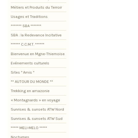
Métiers et Produits du Terroir
Usages et Traditions
******* SBA *******
SBA : la Redevance Incitative
****** C.C.M.T. ******
Bienvenue en Mgne-Thiernoise
Evénements culturels
Sites " Amis "
** AUTOUR DU MONDE **
Trekking en amazonie
« Montagnards » en voyage
Sunrises & sunsets ATW Nord
Sunrises & sunsets ATW Sud
***** MELI-MELO *****
Nocturnes