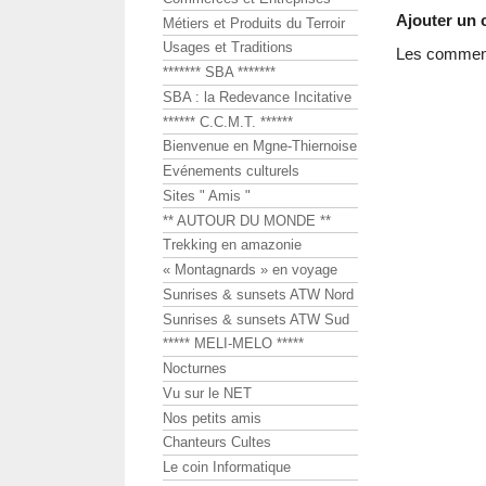
Ajouter un
Métiers et Produits du Terroir
Usages et Traditions
Les commenta
******* SBA *******
SBA : la Redevance Incitative
****** C.C.M.T. ******
Bienvenue en Mgne-Thiernoise
Evénements culturels
Sites " Amis "
** AUTOUR DU MONDE **
Trekking en amazonie
« Montagnards » en voyage
Sunrises & sunsets ATW Nord
Sunrises & sunsets ATW Sud
***** MELI-MELO *****
Nocturnes
Vu sur le NET
Nos petits amis
Chanteurs Cultes
Le coin Informatique