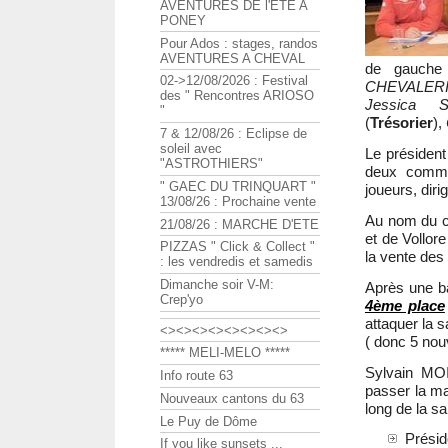
AVENTURES DE l'ETE A
PONEY
Pour Ados : stages, randos
AVENTURES A CHEVAL
de gauche
02->12/08/2026 : Festival
CHEVALER
des " Rencontres ARIOSO
Jessica 
"
(
Trésorier
),
7 & 12/08/26 : Eclipse de
soleil avec
Le président 
"ASTROTHIERS"
deux commu
" GAEC DU TRINQUART "
joueurs, diri
13/08/26 : Prochaine vente
Au nom du cl
21/08/26 : MARCHE D'ETE
et de Vollor
PIZZAS " Click & Collect "
la vente des 
: les vendredis et samedis
Dimanche soir V-M:
Après une b
Crep'yo
4ème place
attaquer la 
<><><><><><><><>
( donc 5 nou
***** MELI-MELO *****
Sylvain MO
Info route 63
passer la mai
Nouveaux cantons du 63
long de la s
Le Puy de Dôme
Présid
If you like sunsets ...