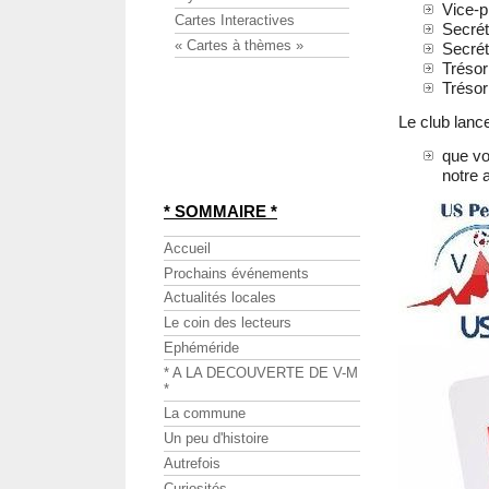
Vice-p
Cartes Interactives
Secrét
« Cartes à thèmes »
Secrét
Trésor
Trésor
Le club lance
que vo
notre 
* SOMMAIRE *
Accueil
Prochains événements
Actualités locales
Le coin des lecteurs
Ephéméride
* A LA DECOUVERTE DE V-M
*
La commune
Un peu d'histoire
Autrefois
Curiosités