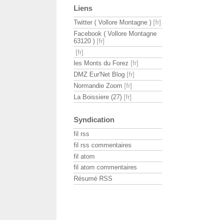
Liens
Twitter ( Vollore Montagne )
Facebook ( Vollore Montagne
63120 )
les Monts du Forez
DMZ Eur'Net Blog
Normandie Zoom
La Boissiere (27)
Syndication
fil rss
fil rss commentaires
fil atom
fil atom commentaires
Résumé RSS