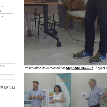
 ...
s
 »
nts
Présentation de la réunion par
Stéphane RODIER
( Adjoint 
s
TE DE V-M