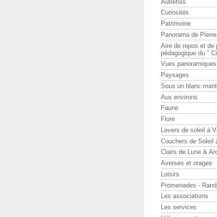
Autrefois
Curiosités
Patrimoine
Panorama de Pierr
Aire de repos et d
pédagogique du " Ci
Vues panoramiques
Paysages
Sous un blanc man
Aux environs
Faune
Flore
Levers de soleil à 
Couchers de Soleil
Clairs de Lune & Arc
Averses et orages
Loisirs
Promenades - Rand
Les associations
Les services