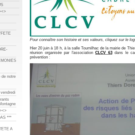
US
><>
 "FETE
Pour connaître son histoire et ses valeurs, cliquez sur le lo
Hier 20 juin à 18 h, à la salle Tournilhac de la mairie de Thi
ORE-
réunion organisée par l'association
CLCV 63
dans le ca
prévention :
REMONIES
e de notre
 vendredi
urants
-Montagne
><>
AS ***
'ETE A