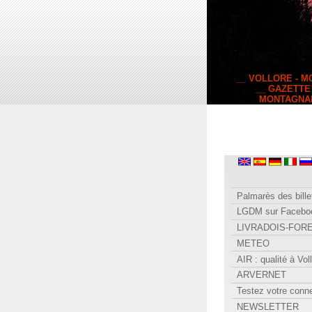
__ VOLLORE - 
__ GAZETTE
MONTAGNA
Palmarès des bille
LGDM sur Facebo
LIVRADOIS-FOR
METEO
AIR : qualité à Vol
ARVERNET
Testez votre conn
NEWSLETTER