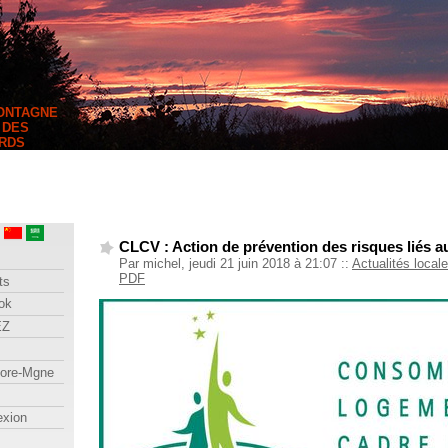
MONTAGNE
 DES
RDS
CLCV : Action de prévention des risques liés a
Par michel, jeudi 21 juin 2018 à 21:07
::
Actualités local
PDF
ts
ok
EZ
lore-Mgne
exion