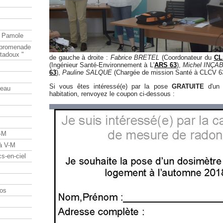
e Pamole
e promenade
tadoux "
de gauche à droite :
Fabrice BRETEL
(Coordonateur du
CL
(Ingénieur Santé-Environnement à L'
ARS 63
),
Michel INÇA
63
),
Pauline SALQUE
(Chargée de mission Santé à CLCV 6
Si vous êtes intéressé(e) par la pose
GRATUITE
d'un 
teau
habitation, renvoyez le coupon ci-dessous :
V-M
 à V-M
s-en-ciel
os