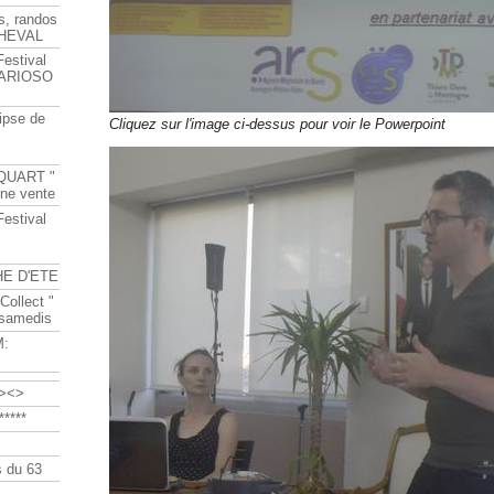
s, randos
HEVAL
Festival
s ARIOSO
ipse de
Cliquez sur l'image ci-dessus pour voir le Powerpoint
QUART "
ine vente
Festival
HE D'ETE
Collect "
 samedis
M:
><>
****
 du 63