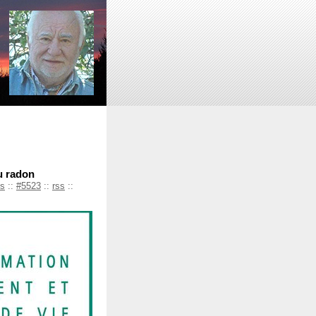
u radon
es
::
#5523
::
rss
::