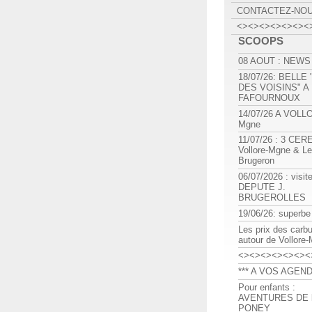
CONTACTEZ-NO
<><><><><><><
SCOOPS
08 AOUT : NEWS
18/07/26: BELLE
DES VOISINS" A
FAFOURNOUX
14/07/26 A VOLL
Mgne
11/07/26 : 3 CE
Vollore-Mgne & Le
Brugeron
06/07/2026 : visit
DEPUTE J.
BRUGEROLLES
19/06/26: superbe
Les prix des carb
autour de Vollore
<><><><><><><
*** A VOS AGEND
Pour enfants :
AVENTURES DE l
PONEY