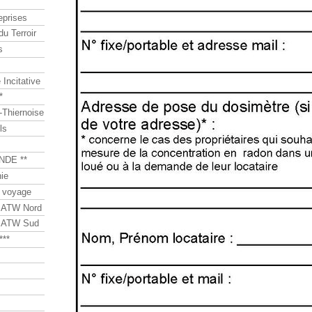
eprises
du Terroir
s
Incitative
*
Thiernoise
ls
NDE **
ie
 voyage
s ATW Nord
s ATW Sud
***