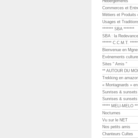
Hébergements
Commerces et Entr
Métiers et Produits 
Usages et Tradition
******* SBA *******
SBA : la Redevance 
****** C.C.M.T. *****
Bienvenue en Mgne-
Evénements culture
Sites " Amis "
** AUTOUR DU MO
Trekking en amazon
« Montagnards » en
Sunrises & sunset
Sunrises & sunset
***** MELI-MELO **
Nocturnes
Vu sur le NET
Nos petits amis
Chanteurs Cultes