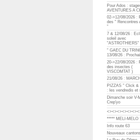
Pour Ados : stage
AVENTURES A C
02->12/08/2026 : 
des " Rencontre
"
7 & 12/08/26 : Ecl
soleil avec
"ASTROTHIERS"
" GAEC DU TRIN
13/08/26 : Procha
20->22/08/2026 : 
des insectes (
VISCOMTAT )
21/08/26 : MARC
PIZZAS " Click & 
: les vendredis et
Dimanche soir V-
Crep'yo
<><><><><><><
***** MELI-MELO *
Info route 63
Nouveaux cantons
Le Puy de Dôme