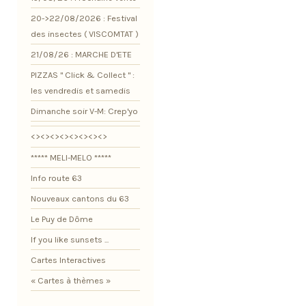
20->22/08/2026 : Festival
des insectes ( VISCOMTAT )
21/08/26 : MARCHE D'ETE
PIZZAS " Click & Collect " :
les vendredis et samedis
Dimanche soir V-M: Crep'yo
<><><><><><><><>
***** MELI-MELO *****
Info route 63
Nouveaux cantons du 63
Le Puy de Dôme
If you like sunsets ...
Cartes Interactives
« Cartes à thèmes »