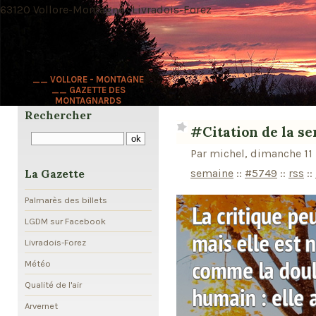
63120 Vollore-Montagne · Livradois-Forez
__ VOLLORE - MONTAGNE
__ GAZETTE DES
MONTAGNARDS
Rechercher
#Citation de la s
Par michel, dimanche 11
semaine
::
#5749
::
rss
::
La Gazette
Palmarès des billets
LGDM sur Facebook
Livradois-Forez
Météo
Qualité de l'air
Arvernet