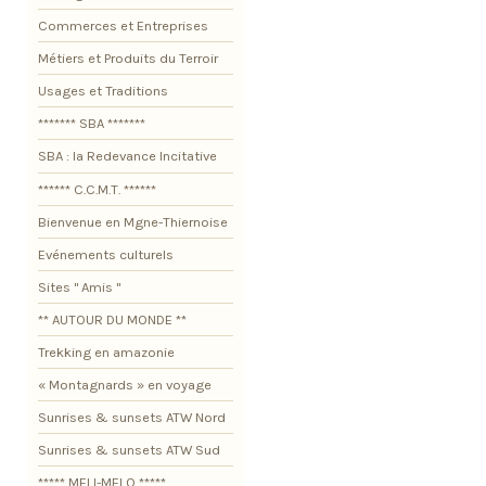
Commerces et Entreprises
Métiers et Produits du Terroir
Usages et Traditions
******* SBA *******
SBA : la Redevance Incitative
****** C.C.M.T. ******
Bienvenue en Mgne-Thiernoise
Evénements culturels
Sites " Amis "
** AUTOUR DU MONDE **
Trekking en amazonie
« Montagnards » en voyage
Sunrises & sunsets ATW Nord
Sunrises & sunsets ATW Sud
***** MELI-MELO *****