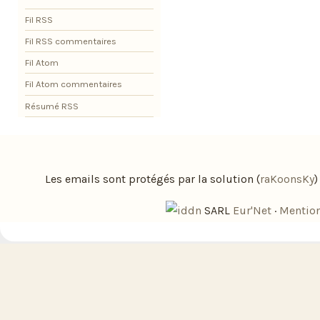
Fil RSS
Fil RSS commentaires
Fil Atom
Fil Atom commentaires
Résumé RSS
Les emails sont protégés par la solution (
raKoonsKy
SARL
Eur'Net
·
Mention