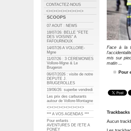
CONTACTEZ-NOUS
<><><><><><><><>
SCOOPS
07 AOUT : NEWS
18/07/26: BELLE "FETE
DES VOISINS" A
FAFOURNOUX
Face à la t
14/07/26 A VOLLORE-
Mgne
l'accidental
mis sur pie
11/07/26 : 3 CEREMONIES
matin ...
Vollore-Mgne & Le
Brugeron
Pour e
06/07/2026 : visite de notre
DEPUTE J.
BRUGEROLLES
19/06/26: superbe vendredi
Les prix des carburants
autour de Vollore-Montagne
<><><><><><><><>
Trackbacks
*** A VOS AGENDAS ***
Pour enfants :
Aucun track
AVENTURES DE l'ETE A
PONEY
Les trackbac