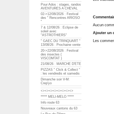
Pour Ados : stages, randos
AVENTURES A CHEVAL
02->12/08/2026 : Festival
Commentai
des " Rencontres ARIOSO
"
Aucun comme
7 & 12/08/26 : Eclipse de
soleil avec
Ajouter un
"ASTROTHIERS"
Les commenta
" GAEC DU TRINQUART "
13/08/26 : Prochaine vente
20->22/08/2026 : Festival
des insectes (
VISCOMTAT )
21/08/26 : MARCHE D'ETE
PIZZAS " Click & Collect "
: les vendredis et samedis
Dimanche soir V-M:
Crep'yo
<><><><><><><><>
***** MELI-MELO *****
Info route 63
Nouveaux cantons du 63
Le Puy de Dôme