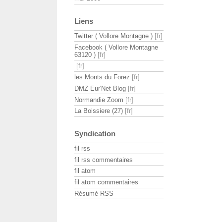
Liens
Twitter ( Vollore Montagne )
Facebook ( Vollore Montagne
63120 )
les Monts du Forez
DMZ Eur'Net Blog
Normandie Zoom
La Boissiere (27)
Syndication
fil rss
fil rss commentaires
fil atom
fil atom commentaires
Résumé RSS