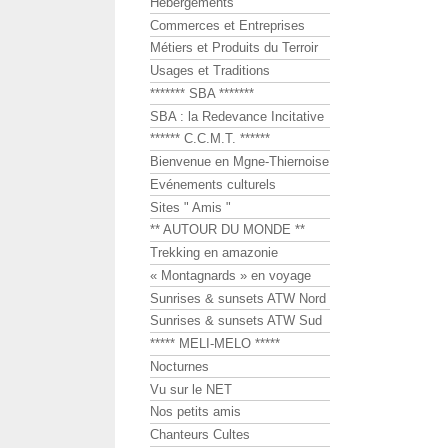
Hébergements
Commerces et Entreprises
Métiers et Produits du Terroir
Usages et Traditions
******* SBA *******
SBA : la Redevance Incitative
****** C.C.M.T. ******
Bienvenue en Mgne-Thiernoise
Evénements culturels
Sites " Amis "
** AUTOUR DU MONDE **
Trekking en amazonie
« Montagnards » en voyage
Sunrises & sunsets ATW Nord
Sunrises & sunsets ATW Sud
***** MELI-MELO *****
Nocturnes
Vu sur le NET
Nos petits amis
Chanteurs Cultes