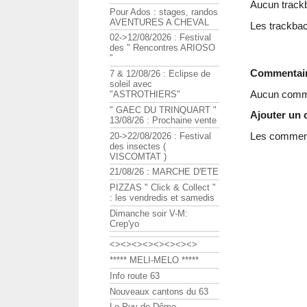
Aucun track
Pour Ados : stages, randos
AVENTURES A CHEVAL
Les trackbac
02->12/08/2026 : Festival
des " Rencontres ARIOSO
"
Commentai
7 & 12/08/26 : Eclipse de
soleil avec
Aucun comme
"ASTROTHIERS"
" GAEC DU TRINQUART "
Ajouter un
13/08/26 : Prochaine vente
Les commenta
20->22/08/2026 : Festival
des insectes (
VISCOMTAT )
21/08/26 : MARCHE D'ETE
PIZZAS " Click & Collect "
: les vendredis et samedis
Dimanche soir V-M:
Crep'yo
<><><><><><><><>
***** MELI-MELO *****
Info route 63
Nouveaux cantons du 63
Le Puy de Dôme