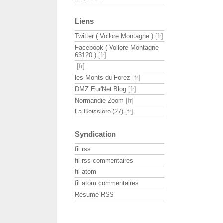
Liens
Twitter ( Vollore Montagne )
Facebook ( Vollore Montagne
63120 )
les Monts du Forez
DMZ Eur'Net Blog
Normandie Zoom
La Boissiere (27)
Syndication
fil rss
fil rss commentaires
fil atom
fil atom commentaires
Résumé RSS