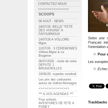
CONTACTEZ-NOUS
<><><><><><><><>
SCOOPS
06 AOUT : NEWS
18/07/26: BELLE "FETE
DES VOISINS" A
FAFOURNOUX
Selon une 
14/07/26 A VOLLORE-
Français in
Mgne
l’orientation 
11/07/26 : 3 CEREMONIES
Vollore-Mgne & Le
Pour e
Brugeron
06/07/2026 : visite de notre
Les européen
DEPUTE J.
BRUGEROLLES
Echec 
19/06/26: superbe vendredi
Les prix des carburants
autour de Vollore-Montagne
<><><><><><><><>
*** A VOS AGENDAS ***
Pour enfants :
Trackbacks
AVENTURES DE l'ETE A
PONEY