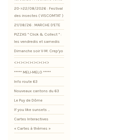
20->22/08/2026 : Festival
des insectes ( VISCOMTAT )
21/08/26 : MARCHE D'ETE
PIZZAS " Click & Collect " :
les vendredis et samedis
Dimanche soir V-M: Crep'yo
<><><><><><><><>
***** MELI-MELO *****
Info route 63
Nouveaux cantons du 63
Le Puy de Dôme
If you like sunsets ...
Cartes Interactives
« Cartes à thèmes »