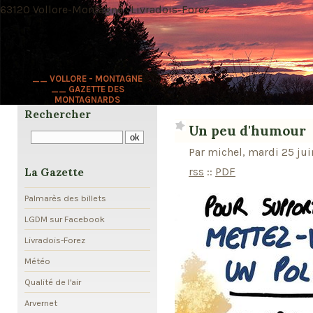
63120 Vollore-Montagne · Livradois-Forez
__ VOLLORE - MONTAGNE
__ GAZETTE DES
MONTAGNARDS
Rechercher
Un peu d'humour
Par michel, mardi 25 ju
rss
::
PDF
La Gazette
Palmarès des billets
LGDM sur Facebook
Livradois-Forez
Météo
Qualité de l'air
Arvernet