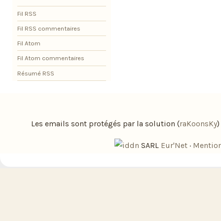
Fil RSS
Fil RSS commentaires
Fil Atom
Fil Atom commentaires
Résumé RSS
Les emails sont protégés par la solution (
raKoonsKy
SARL
Eur'Net
·
Mention