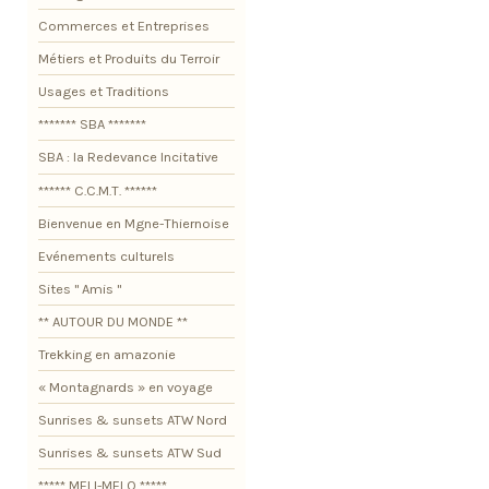
Commerces et Entreprises
Métiers et Produits du Terroir
Usages et Traditions
******* SBA *******
SBA : la Redevance Incitative
****** C.C.M.T. ******
Bienvenue en Mgne-Thiernoise
Evénements culturels
Sites " Amis "
** AUTOUR DU MONDE **
Trekking en amazonie
« Montagnards » en voyage
Sunrises & sunsets ATW Nord
Sunrises & sunsets ATW Sud
***** MELI-MELO *****