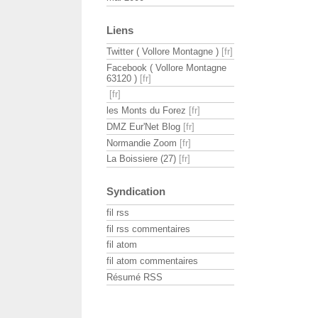
Liens
Twitter ( Vollore Montagne )
Facebook ( Vollore Montagne
63120 )
les Monts du Forez
DMZ Eur'Net Blog
Normandie Zoom
La Boissiere (27)
Syndication
fil rss
fil rss commentaires
fil atom
fil atom commentaires
Résumé RSS