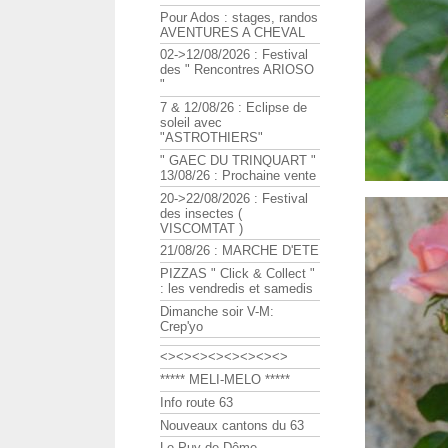
Pour Ados : stages, randos
AVENTURES A CHEVAL
02->12/08/2026 : Festival
des " Rencontres ARIOSO
"
7 & 12/08/26 : Eclipse de
soleil avec
"ASTROTHIERS"
" GAEC DU TRINQUART "
13/08/26 : Prochaine vente
20->22/08/2026 : Festival
des insectes (
VISCOMTAT )
21/08/26 : MARCHE D'ETE
PIZZAS " Click & Collect "
: les vendredis et samedis
Dimanche soir V-M:
Crep'yo
<><><><><><><><>
***** MELI-MELO *****
Info route 63
Nouveaux cantons du 63
Le Puy de Dôme