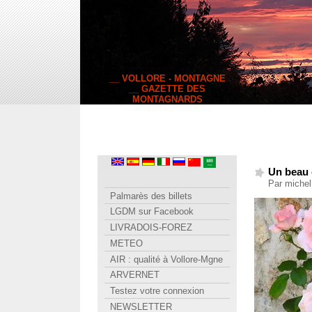
__ VOLLORE - MONTAGNE
__ GAZETTE DES
MONTAGNARDS
Un beau 
Par michel
Palmarès des billets
LGDM sur Facebook
LIVRADOIS-FOREZ
METEO
AIR : qualité à Vollore-Mgne
ARVERNET
Testez votre connexion
NEWSLETTER