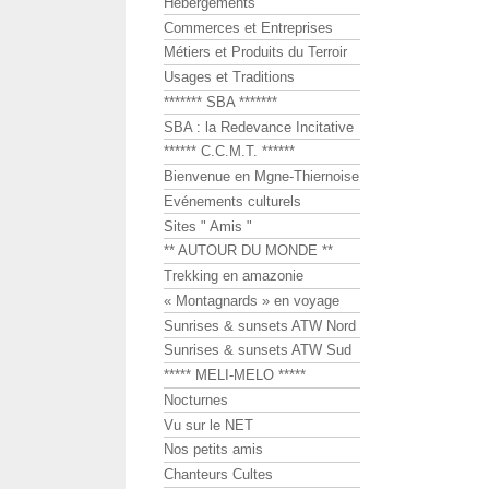
Hébergements
Commerces et Entreprises
Métiers et Produits du Terroir
Usages et Traditions
******* SBA *******
SBA : la Redevance Incitative
****** C.C.M.T. ******
Bienvenue en Mgne-Thiernoise
Evénements culturels
Sites " Amis "
** AUTOUR DU MONDE **
Trekking en amazonie
« Montagnards » en voyage
Sunrises & sunsets ATW Nord
Sunrises & sunsets ATW Sud
***** MELI-MELO *****
Nocturnes
Vu sur le NET
Nos petits amis
Chanteurs Cultes