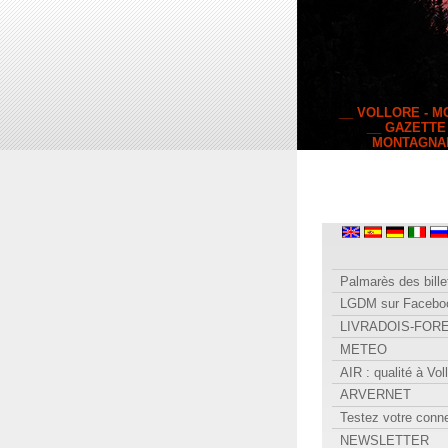
__ VOLLORE - 
__ GAZETTE
MONTAGNA
Palmarès des bille
LGDM sur Facebo
LIVRADOIS-FOR
METEO
AIR : qualité à Vol
ARVERNET
Testez votre conn
NEWSLETTER