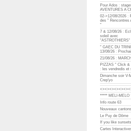
Pour Ados : stage
AVENTURES A C
02->12/08/2026 : 
des " Rencontre
"
7 & 12/08/26 : Ecl
soleil avec
"ASTROTHIERS"
" GAEC DU TRIN
13/08/26 : Procha
21/08/26 : MARC
PIZZAS " Click & 
: les vendredis et
Dimanche soir V-
Crep'yo
<><><><><><><
***** MELI-MELO *
Info route 63
Nouveaux cantons
Le Puy de Dôme
If you like sunsets
Cartes Interactive