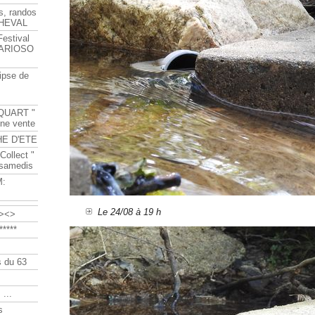
s, randos
HEVAL
Festival
s ARIOSO
ipse de
QUART "
ine vente
HE D'ETE
Collect "
 samedis
M:
Le 24/08 à 19 h
><>
****
 du 63
 ...
s