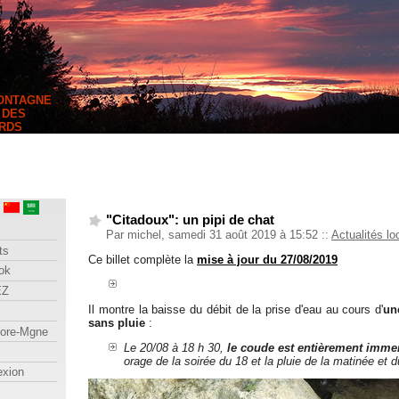
MONTAGNE
 DES
RDS
"Citadoux": un pipi de chat
Par michel, samedi 31 août 2019 à 15:52
::
Actualités lo
ts
Ce billet complète la
mise à jour du 27/08/2019
ok
EZ
Il montre la baisse du débit de la prise d'eau au cours d'
un
sans pluie
:
lore-Mgne
Le 20/08 à 18 h 30,
le coude est entièrement imme
orage de la soirée du 18 et la pluie de la matinée et 
exion