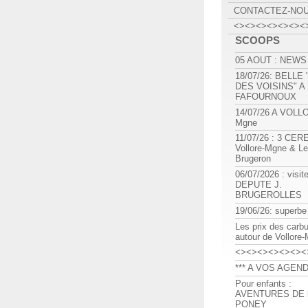
CONTACTEZ-NO
<><><><><><><
SCOOPS
05 AOUT : NEWS
18/07/26: BELLE
DES VOISINS" A
FAFOURNOUX
14/07/26 A VOLL
Mgne
11/07/26 : 3 CE
Vollore-Mgne & Le
Brugeron
06/07/2026 : visit
DEPUTE J.
BRUGEROLLES
19/06/26: superbe
Les prix des carb
autour de Vollore
<><><><><><><
*** A VOS AGEND
Pour enfants :
AVENTURES DE l
PONEY