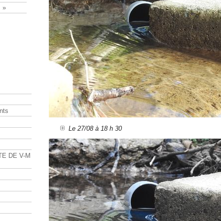
 »
nts
Le 27/08 à 18 h 30
s
TE DE V-M