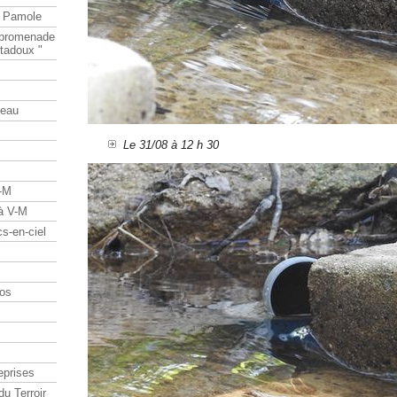
e Pamole
e promenade
tadoux "
teau
Le 31/08 à 12 h 30
V-M
 à V-M
s-en-ciel
os
eprises
du Terroir