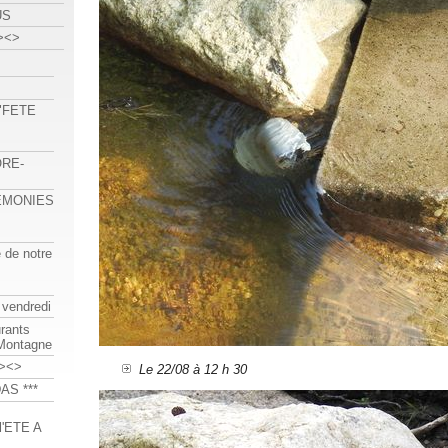
US
><>
 "FETE
ORE-
REMONIES
e de notre
 vendredi
urants
-Montagne
><>
Le 22/08 à 12 h 30
AS ***
'ETE A