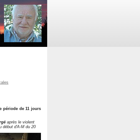
cales
e période de 11 jours
rgé
après le violent
du début d'A-M du 20