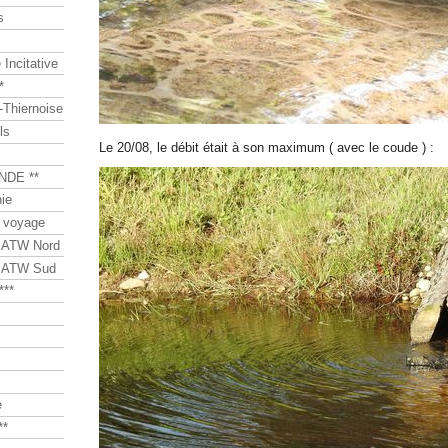
s
Incitative
*
Thiernoise
ls
Le 20/08, le débit était à son maximum ( avec le coude ) :
NDE **
ie
 voyage
s ATW Nord
s ATW Sud
***
e
**