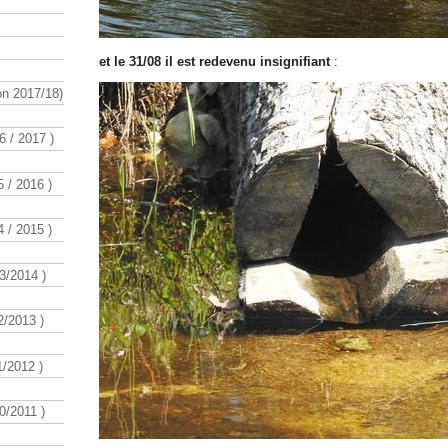
et le 31/08 il est redevenu insignifiant
:
n 2017/18)
 / 2017 )
 / 2016 )
 / 2015 )
3/2014 )
/2013 )
/2012 )
/2011 )