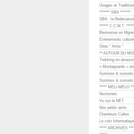
Usages et Tradition
******* SBA *******
SBA : la Redevance 
****** C.C.M.T. *****
Bienvenue en Mgne-
Evénements culture
Sites " Amis "
** AUTOUR DU MO
Trekking en amazon
« Montagnards » en
Sunrises & sunset
Sunrises & sunset
***** MELI-MELO **
Nocturnes
Vu sur le NET
Nos petits amis
Chanteurs Cultes
Le coin Informatiqu
***** ARCHIVES ***