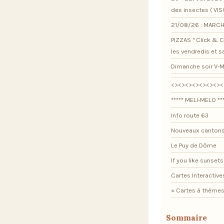
des insectes ( VI
21/08/26 : MARCH
PIZZAS " Click & Co
les vendredis et 
Dimanche soir V-M
<><><><><><><><
***** MELI-MELO **
Info route 63
Nouveaux cantons
Le Puy de Dôme
If you like sunsets .
Cartes Interactive
« Cartes à thèmes
Sommaire