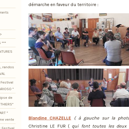
démarche en faveur du territoire :
urants
>
 ***
ENTURES
s, randos
VAL
Festival
ARIOSO "
lipse de
OTHIERS"
ART "
Blandine CHAZELLE
( à gauche sur la photo
ine vente
Christine LE FUR (
qui font toutes les deux 
 Festival