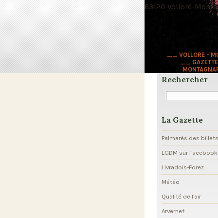
63120 Vollore-Montag
__ VOLLORE - 
__ GAZETTE
MONTAGNA
Rechercher
La Gazette
Palmarès des billet
LGDM sur Facebook
Livradois-Forez
Météo
Qualité de l'air
Arvernet