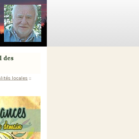
l des
lités locales
::