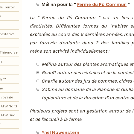
Mélina pour la "
Ferme du Pô Commun
"
du Terroir
s
La " Ferme du Pô Commun " est un lieu d
d'activités. Différentes formes du "habiter 
explorées au cours des 6 dernières années, m
ncitative
par l'arrivée d'enfants dans 2 des familles p
mène son activité individuellement :
Thiernoise
ls
Mélina autour des plantes aromatiques et
Benoît autour des céréales et de la confec
E **
Charlie autour des jus de pommes, cidres e
ie
Sabine au domaine de la Planche et Guill
l'apiculture et de la direction d'un centre de
 voyage
 ATW Nord
Plusieurs projets sont en gestation autour de 
s ATW Sud
et de l'accueil à la ferme.
*
Yael Nowenstern