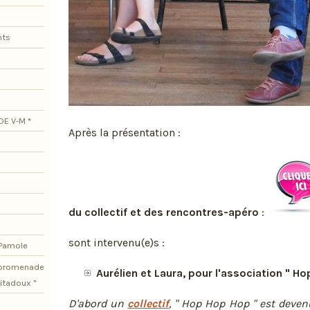
nts
DE V-M *
Après la présentation :
du collectif et des rencontres-apéro
:
sont intervenu(e)s :
 Pamole
e promenade
Aurélien et Laura, pour l'association " H
itadoux "
D'abord un
collectif
, " Hop Hop Hop " est deve