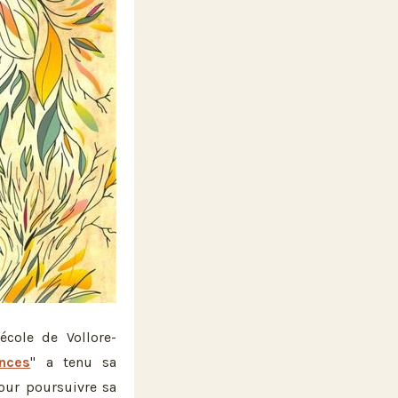
école de Vollore-
ances
" a tenu sa
our poursuivre sa