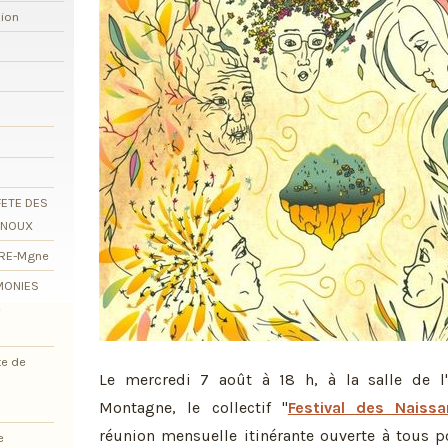
xion
FETE DES
RNOUX
ORE-Mgne
EMONIES
e
te de
Le mercredi 7 août à 18 h, à la salle de l'
Montagne, le collectif "
Festival des Naiss
réunion mensuelle itinérante ouverte à tous p
e