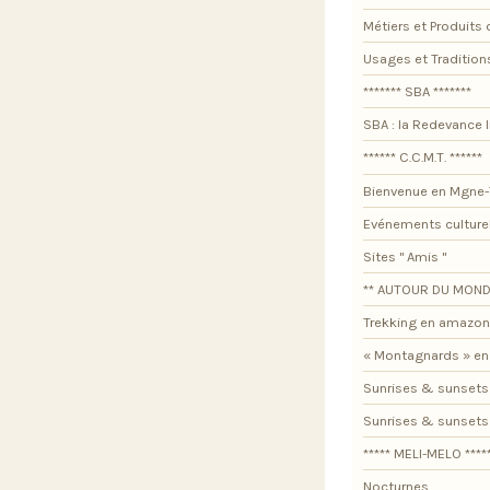
Métiers et Produits 
Usages et Tradition
******* SBA *******
SBA : la Redevance I
****** C.C.M.T. ******
Bienvenue en Mgne-
Evénements culture
Sites " Amis "
** AUTOUR DU MOND
Trekking en amazon
« Montagnards » en
Sunrises & sunsets
Sunrises & sunset
***** MELI-MELO ****
Nocturnes