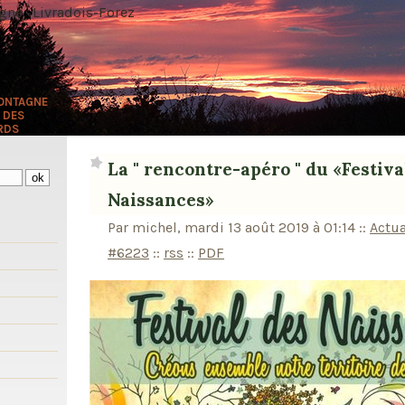
ne · Livradois-Forez
MONTAGNE
 DES
RDS
La " rencontre-apéro " du «Festiva
Naissances»
Par michel, mardi 13 août 2019 à 01:14
::
Actua
#6223
::
rss
::
PDF
s