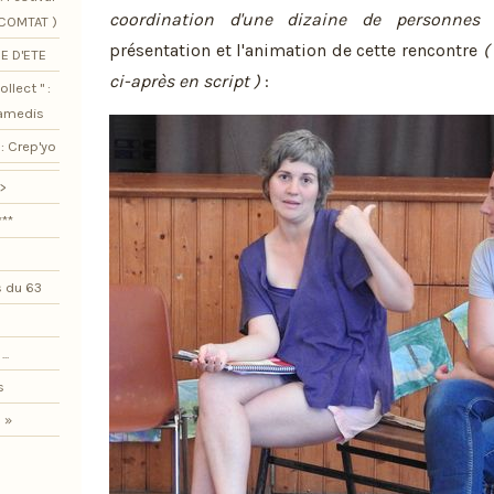
coordination d'une dizaine de personnes
)
SCOMTAT )
présentation et l'animation de cette rencontre
(
E D'ETE
ci-après en script )
:
llect " :
samedis
: Crep'yo
>
***
 du 63
..
s
 »