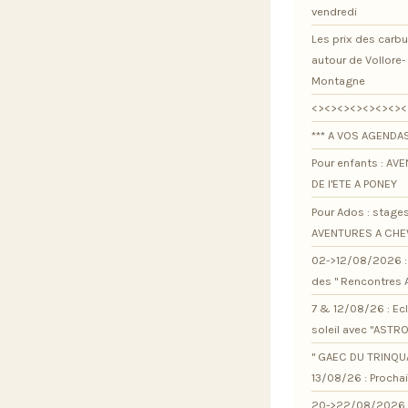
vendredi
Les prix des carb
autour de Vollore-
Montagne
<><><><><><><><
*** A VOS AGENDAS
Pour enfants : AV
DE l'ETE A PONEY
Pour Ados : stage
AVENTURES A CHE
02->12/08/2026 : 
des " Rencontres 
7 & 12/08/26 : Ec
soleil avec "ASTR
" GAEC DU TRINQU
13/08/26 : Procha
20->22/08/2026 :