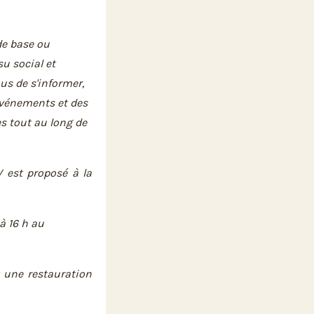
de base ou
su social et
us de s'informer,
événements et des
ues tout au long de
 est proposé à la
à 16 h au
t une restauration