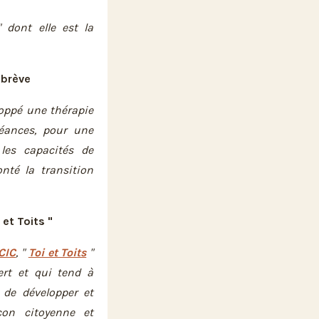
 dont elle est la
 brève
loppé une thérapie
séances, pour une
 les capacités de
nté la transition
 et Toits "
CIC
, "
Toi et Toits
"
ert et qui tend à
 de développer et
çon citoyenne et