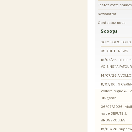
Testez votre conne
Newsletter
Contactez-nous
Scoops
SCIC TOI & TOITS
09 AOUT : NEWS
18/07/26: BELLE "
VOISINS" A FAFOU
14/07/26 A VOLL
11/07/26 : 3 CER
Vollore-Mgne & L
Brugeron
06/07/2026 : visi
notre DEPUTE J.
BRUGEROLLES
19/06/26: superb