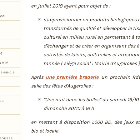
en juillet 2018 ayant pour objet de :
teau
s'approvisionner en produits biologiques 
transformés de qualité et développer le tis
culturel en milieu rural en permettant à to
d'échanger et de créer en organisant des 
-M
activités de loisirs, culturelles et artistiq
l'année ( siège social : Mairie d'Augerolles )
à V-M
s-en-ciel
Après
une première braderie
, un prochain RdV
salle des fêtes d'Augerolles :
"Une nuit dans les bulles" du samedi 19/10 
os
dimanche 20/10 à 16 h
en mettant à disposition 1.000 BD, des jeux e
bio et locale
eprises