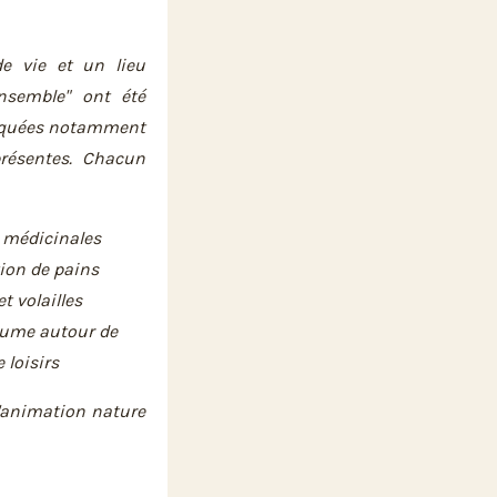
e vie et un lieu
ensemble" ont été
arquées notamment
résentes.
Chacun
 médicinales
tion de pains
t volailles
aume autour de
 loisirs
l'animation nature