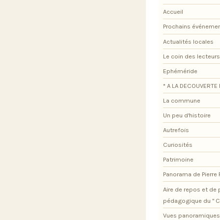
Accueil
Prochains événeme
Actualités locales
Le coin des lecteurs
Ephéméride
* A LA DECOUVERTE 
La commune
Un peu d'histoire
Autrefois
Curiosités
Patrimoine
Panorama de Pierre
Aire de repos et d
pédagogique du " C
Vues panoramiques