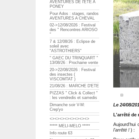
AVENTURES DE l'ETE A
PONEY
Pour Ados : stages, randos
AVENTURES A CHEVAL
02->12/08/2026 : Festival
des " Rencontres ARIOSO
"
7 & 12/08/26 : Eclipse de
soleil avec
"ASTROTHIERS"
" GAEC DU TRINQUART "
13/08/26 : Prochaine vente
20->22/08/2026 : Festival
des insectes (
VISCOMTAT )
21/08/26 : MARCHE D'ETE
PIZZAS " Click & Collect "
: les vendredis et samedis
Le 24/08/201
Dimanche soir V-M:
Crep'yo
L'arrêté de 
<><><><><><><><>
Aujourd'hui 
***** MELI-MELO *****
l'arrêté !
) :
Info route 63