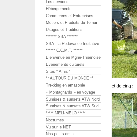
Les services
Hébergements
Commerces et Entreprises
Métiers et Produits du Terroir
Usages et Traditions
******* SBA *******
SBA : la Redevance Incitative
****** C.C.M.T. ******
Bienvenue en Mgne-Thiernoise
Evénements culturels
Sites " Amis "
** AUTOUR DU MONDE **
Trekking en amazonie
et de cinq :
« Montagnards » en voyage
Sunrises & sunsets ATW Nord
Sunrises & sunsets ATW Sud
***** MELI-MELO *****
Nocturnes
Vu sur le NET
Nos petits amis