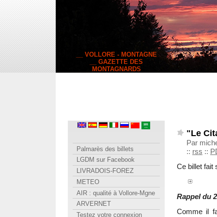
__ VOLLORE - MONTAGNE
__ GAZETTE DES
MONTAGNARDS
"Le Ci
Par miche
Palmarès des billets
::
rss
::
P
LGDM sur Facebook
Ce billet fait
LIVRADOIS-FOREZ
METEO
AIR : qualité à Vollore-Mgne
Rappel du 2
ARVERNET
Comme il fal
Testez votre connexion