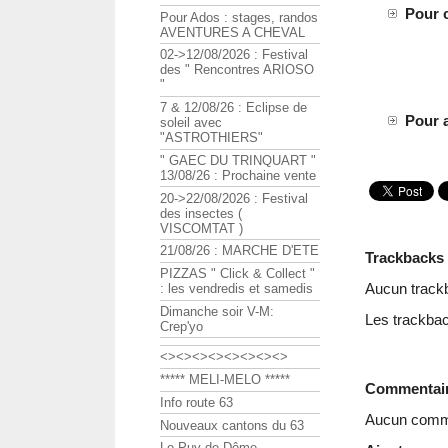
Pour c
Pour Ados : stages, randos
AVENTURES A CHEVAL
02->12/08/2026 : Festival
des " Rencontres ARIOSO
"
7 & 12/08/26 : Eclipse de
Pour a
soleil avec
"ASTROTHIERS"
" GAEC DU TRINQUART "
13/08/26 : Prochaine vente
20->22/08/2026 : Festival
des insectes (
VISCOMTAT )
21/08/26 : MARCHE D'ETE
Trackbacks
PIZZAS " Click & Collect "
Aucun track
: les vendredis et samedis
Dimanche soir V-M:
Les trackbac
Crep'yo
<><><><><><><><>
***** MELI-MELO *****
Commentai
Info route 63
Aucun comme
Nouveaux cantons du 63
Le Puy de Dôme