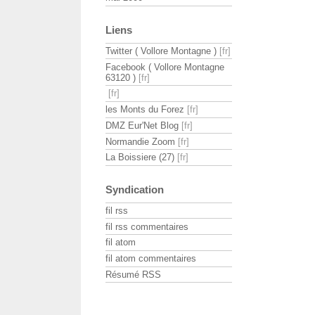
Liens
Twitter ( Vollore Montagne )
Facebook ( Vollore Montagne
63120 )
les Monts du Forez
DMZ Eur'Net Blog
Normandie Zoom
La Boissiere (27)
Syndication
fil rss
fil rss commentaires
fil atom
fil atom commentaires
Résumé RSS