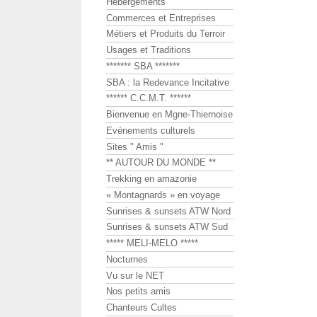
Hébergements
Commerces et Entreprises
Métiers et Produits du Terroir
Usages et Traditions
******* SBA *******
SBA : la Redevance Incitative
****** C.C.M.T. ******
Bienvenue en Mgne-Thiernoise
Evénements culturels
Sites " Amis "
** AUTOUR DU MONDE **
Trekking en amazonie
« Montagnards » en voyage
Sunrises & sunsets ATW Nord
Sunrises & sunsets ATW Sud
***** MELI-MELO *****
Nocturnes
Vu sur le NET
Nos petits amis
Chanteurs Cultes