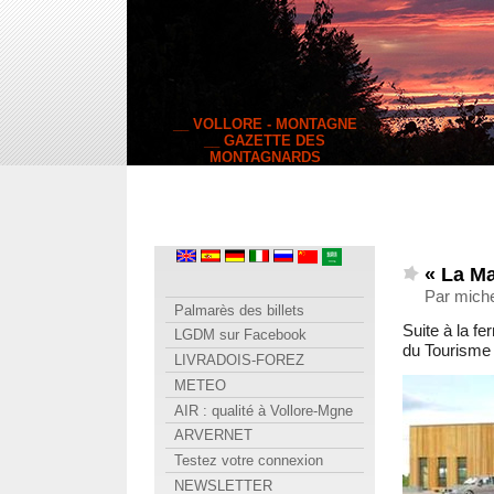
__ VOLLORE - MONTAGNE
__ GAZETTE DES
MONTAGNARDS
« La M
Par miche
Palmarès des billets
Suite à la fe
LGDM sur Facebook
du Tourisme 
LIVRADOIS-FOREZ
METEO
AIR : qualité à Vollore-Mgne
ARVERNET
Testez votre connexion
NEWSLETTER