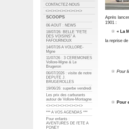
CONTACTEZ-NOUS
<><><><><><><><>
SCOOPS
Après lancem
1901 :
06 AOUT : NEWS
« La 
18/07/26: BELLE "FETE
DES VOISINS" A
la reprise de
FAFOURNOUX
14/07/26 A VOLLORE-
Mgne
11/07/26 : 3 CEREMONIES
Vollore-Mgne & Le
Brugeron
Pour l
06/07/2026 : visite de notre
DEPUTE J.
BRUGEROLLES
19/06/26: superbe vendredi
Les prix des carburants
autour de Vollore-Montagne
Pour e
<><><><><><><><>
*** A VOS AGENDAS ***
Pour enfants :
AVENTURES DE l'ETE A
PONEY