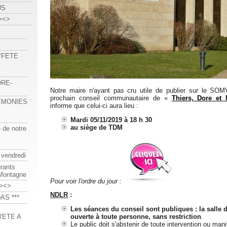
US
><>
 "FETE
ORE-
Notre maire n'ayant pas cru utile de publier sur le SO
prochain conseil communautaire de «
Thiers, Dore et
REMONIES
informe que celui-ci aura lieu :
Mardi 05/11/2019 à 18 h 30
au siège de TDM
e de notre
 vendredi
urants
-Montagne
Pour voir l'ordre du jour :
><>
NDLR
:
AS ***
Les séances du conseil sont publiques : la salle 
'ETE A
ouverte à toute personne, sans restriction
.
Le public doit s'abstenir de toute intervention ou mani