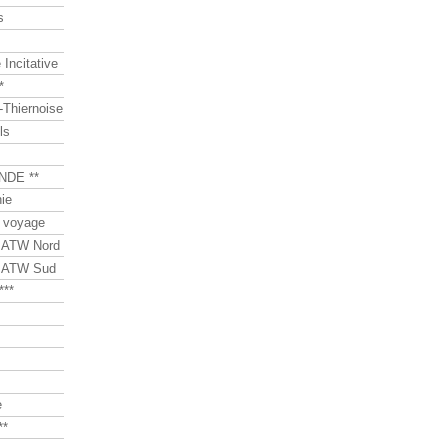
s
Incitative
*
Thiernoise
ls
NDE **
ie
 voyage
s ATW Nord
s ATW Sud
***
e
**