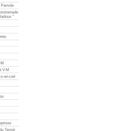
e Pamole
e promenade
tadoux "
teau
V-M
 à V-M
s-en-ciel
os
eprises
du Terroir