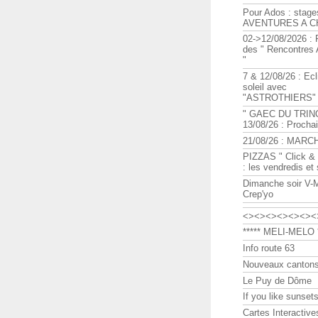
Pour Ados : stage
AVENTURES A C
02->12/08/2026 : 
des " Rencontre
"
7 & 12/08/26 : Ecl
soleil avec
"ASTROTHIERS"
" GAEC DU TRIN
13/08/26 : Procha
21/08/26 : MARC
PIZZAS " Click & 
: les vendredis et
Dimanche soir V-
Crep'yo
<><><><><><><
***** MELI-MELO *
Info route 63
Nouveaux cantons
Le Puy de Dôme
If you like sunsets
Cartes Interactive