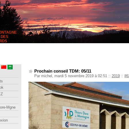
MONTAGNE
 DES
RDS
Prochain conseil TDM: 05/11
Par michel, mardi 5 novembre 2019 à 02:51
::
2019
::
#6
ts
ok
EZ
lore-Mgne
exion