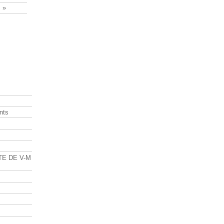
 »
nts
s
TE DE V-M