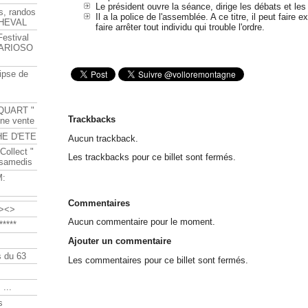
Le président ouvre la séance, dirige les débats et les
s, randos
Il a la police de l'assemblée. A ce titre, il peut faire e
HEVAL
faire arrêter tout individu qui trouble l'ordre.
Festival
s ARIOSO
ipse de
QUART "
Trackbacks
ine vente
HE D'ETE
Aucun trackback.
Collect "
Les trackbacks pour ce billet sont fermés.
 samedis
M:
Commentaires
><>
Aucun commentaire pour le moment.
****
Ajouter un commentaire
 du 63
Les commentaires pour ce billet sont fermés.
 ...
s