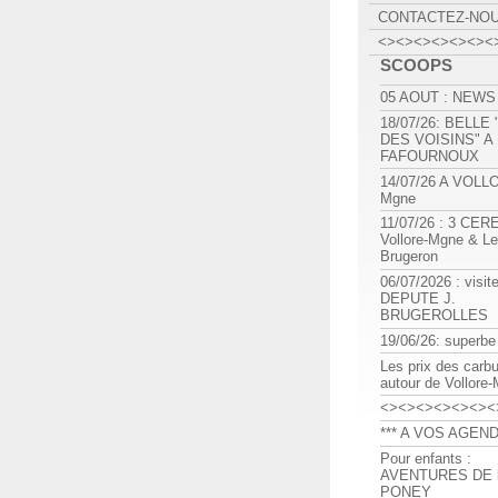
CONTACTEZ-NO
<><><><><><><
SCOOPS
05 AOUT : NEWS
18/07/26: BELLE
DES VOISINS" A
FAFOURNOUX
14/07/26 A VOLL
Mgne
11/07/26 : 3 CE
Vollore-Mgne & Le
Brugeron
06/07/2026 : visit
DEPUTE J.
BRUGEROLLES
19/06/26: superbe
Les prix des carb
autour de Vollore
<><><><><><><
*** A VOS AGEND
Pour enfants :
AVENTURES DE l
PONEY