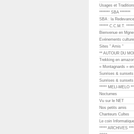
Usages et Tradition
******* SBA *******
SBA : la Redevance 
****** C.C.M.T. *****
Bienvenue en Mgne-
Evénements culture
Sites " Amis "
** AUTOUR DU MO
Trekking en amazon
« Montagnards » en
Sunrises & sunset
Sunrises & sunset
***** MELI-MELO **
Nocturnes
Vu sur le NET
Nos petits amis
Chanteurs Cultes
Le coin Informatiqu
***** ARCHIVES ***