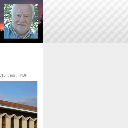
316
::
rss
::
PDF