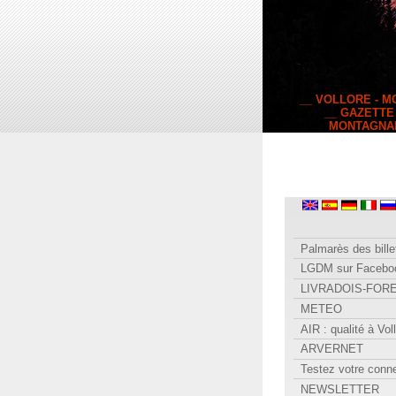
__ VOLLORE - 
__ GAZETTE
MONTAGNA
Palmarès des bille
LGDM sur Facebo
LIVRADOIS-FOR
METEO
AIR : qualité à Vol
ARVERNET
Testez votre conn
NEWSLETTER