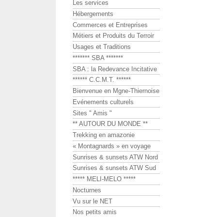
Les services
Hébergements
Commerces et Entreprises
Métiers et Produits du Terroir
Usages et Traditions
******* SBA *******
SBA : la Redevance Incitative
****** C.C.M.T. ******
Bienvenue en Mgne-Thiernoise
Evénements culturels
Sites " Amis "
** AUTOUR DU MONDE **
Trekking en amazonie
« Montagnards » en voyage
Sunrises & sunsets ATW Nord
Sunrises & sunsets ATW Sud
***** MELI-MELO *****
Nocturnes
Vu sur le NET
Nos petits amis