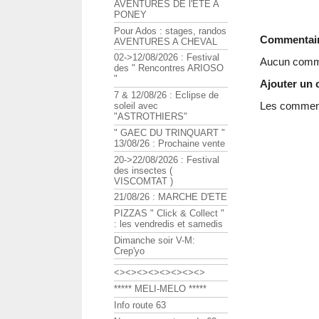
AVENTURES DE l'ETE A
PONEY
Pour Ados : stages, randos
Commentai
AVENTURES A CHEVAL
02->12/08/2026 : Festival
Aucun comme
des " Rencontres ARIOSO
"
Ajouter un
7 & 12/08/26 : Eclipse de
Les commenta
soleil avec
"ASTROTHIERS"
" GAEC DU TRINQUART "
13/08/26 : Prochaine vente
20->22/08/2026 : Festival
des insectes (
VISCOMTAT )
21/08/26 : MARCHE D'ETE
PIZZAS " Click & Collect "
: les vendredis et samedis
Dimanche soir V-M:
Crep'yo
<><><><><><><><>
***** MELI-MELO *****
Info route 63