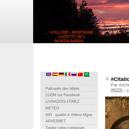
__ VOLLORE - MONTAGNE
__ GAZETTE DES
MONTAGNARDS
#Citati
Par miche
Palmarès des billets
#6326
::
r
LGDM sur Facebook
LIVRADOIS-FOREZ
METEO
AIR : qualité à Vollore-Mgne
ARVERNET
Testez votre connexion