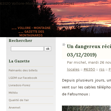
63120 Vollore-Montagne · Livradois-Forez
__ VOLLORE - MONTAGNE
__ GAZETTE DES
MONTAGNARDS
Rechercher
Un dangereux récidi
03/12/2019)
La Gazette
Par michel, mardi 26 no
locales
::
#6350
::
rss
::
P
Palmarès des billets
LGDM sur Facebook
Depuis plusieurs jours, u
Livradois-Forez
vent sur les cables télépho
Météo
de Fafournoux :
Qualité de l'air
Arvernet