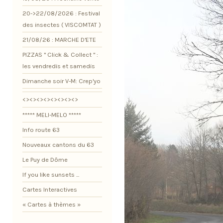
20->22/08/2026 : Festival
des insectes ( VISCOMTAT )
21/08/26 : MARCHE D'ETE
PIZZAS " Click & Collect " :
les vendredis et samedis
Dimanche soir V-M: Crep'yo
<><><><><><><><>
***** MELI-MELO *****
Info route 63
Nouveaux cantons du 63
Le Puy de Dôme
If you like sunsets ...
Cartes Interactives
« Cartes à thèmes »