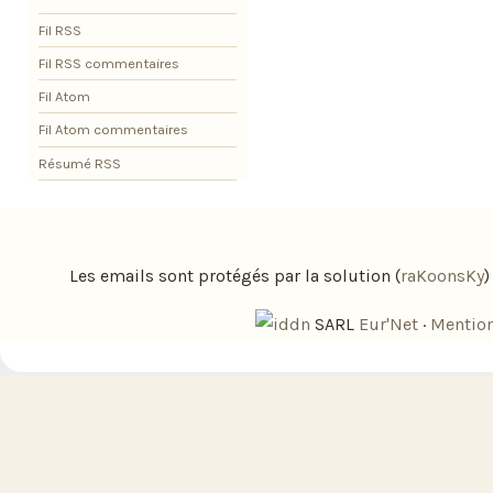
Fil RSS
Fil RSS commentaires
Fil Atom
Fil Atom commentaires
Résumé RSS
Les emails sont protégés par la solution (
raKoonsKy
SARL
Eur'Net
·
Mention