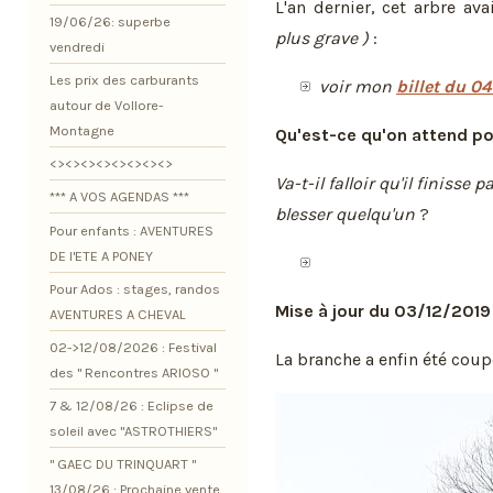
L'an dernier, cet arbre a
19/06/26: superbe
plus grave )
:
vendredi
Les prix des carburants
voir mon
billet du 0
autour de Vollore-
Montagne
Qu'est-ce qu'on attend po
<><><><><><><><>
Va-t-il falloir qu'il finisse
*** A VOS AGENDAS ***
blesser quelqu'un
?
Pour enfants : AVENTURES
DE l'ETE A PONEY
Pour Ados : stages, randos
Mise à jour du 03/12/2019
AVENTURES A CHEVAL
02->12/08/2026 : Festival
La branche a enfin été coupée
des " Rencontres ARIOSO "
7 & 12/08/26 : Eclipse de
soleil avec "ASTROTHIERS"
" GAEC DU TRINQUART "
13/08/26 : Prochaine vente