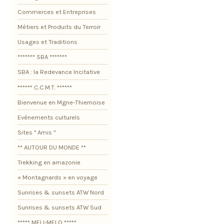
Commerces et Entreprises
Métiers et Produits du Terroir
Usages et Traditions
******* SBA *******
SBA : la Redevance Incitative
****** C.C.M.T. ******
Bienvenue en Mgne-Thiernoise
Evénements culturels
Sites " Amis "
** AUTOUR DU MONDE **
Trekking en amazonie
« Montagnards » en voyage
Sunrises & sunsets ATW Nord
Sunrises & sunsets ATW Sud
***** MELI-MELO *****