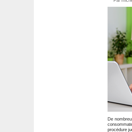
Par miche
De nombreux 
consommate
procédure jud