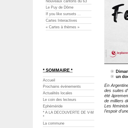
Nouveaux cantons du 63
Le Puy de Dôme
If you like sunsets ...
Cartes Interactives
« Cartes à thèmes »
* SOMMAIRE *
Diman
un do
Accueil
En Argentin
Prochains événements
des suites d
Actualités locales
été âprement
Le coin des lecteurs
de milliers 
Les féministe
Ephéméride
l’espoir d’un
* A LA DECOUVERTE DE V-M
*
La commune