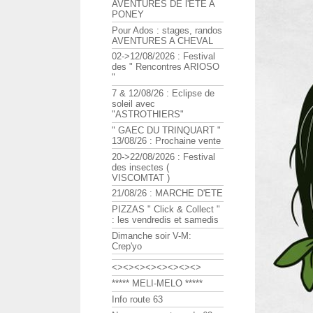
AVENTURES DE l'ETE A
PONEY
Pour Ados : stages, randos
AVENTURES A CHEVAL
02->12/08/2026 : Festival
des " Rencontres ARIOSO
"
7 & 12/08/26 : Eclipse de
soleil avec
"ASTROTHIERS"
" GAEC DU TRINQUART "
13/08/26 : Prochaine vente
20->22/08/2026 : Festival
des insectes (
VISCOMTAT )
21/08/26 : MARCHE D'ETE
PIZZAS " Click & Collect "
: les vendredis et samedis
Dimanche soir V-M:
Crep'yo
<><><><><><><><>
***** MELI-MELO *****
Info route 63