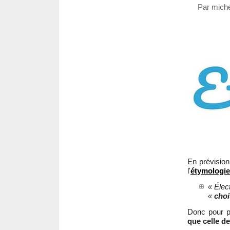
Par miche
En prévision 
l'
étymologie
« Élect
«
choi
Donc pour pou
que celle d