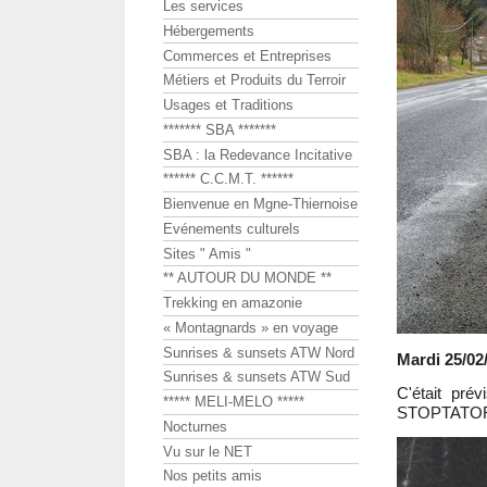
Les services
Hébergements
Commerces et Entreprises
Métiers et Produits du Terroir
Usages et Traditions
******* SBA *******
SBA : la Redevance Incitative
****** C.C.M.T. ******
Bienvenue en Mgne-Thiernoise
Evénements culturels
Sites " Amis "
** AUTOUR DU MONDE **
Trekking en amazonie
« Montagnards » en voyage
Sunrises & sunsets ATW Nord
Mardi 25/02/
Sunrises & sunsets ATW Sud
C'était prév
***** MELI-MELO *****
STOPTATOR(S)
Nocturnes
Vu sur le NET
Nos petits amis