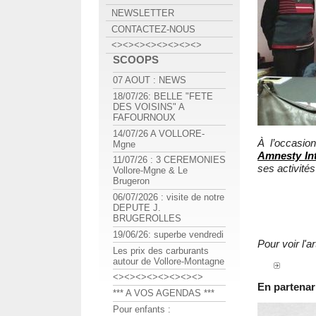
NEWSLETTER
CONTACTEZ-NOUS
<><><><><><><><>
SCOOPS
07 AOUT : NEWS
18/07/26: BELLE "FETE
DES VOISINS" A
FAFOURNOUX
14/07/26 A VOLLORE-
À l’occasio
Mgne
Amnesty Int
11/07/26 : 3 CEREMONIES
ses activités 
Vollore-Mgne & Le
Brugeron
06/07/2026 : visite de notre
DEPUTE J.
BRUGEROLLES
19/06/26: superbe vendredi
Pour voir l
Les prix des carburants
autour de Vollore-Montagne
<><><><><><><><>
En partenar
*** A VOS AGENDAS ***
Pour enfants :