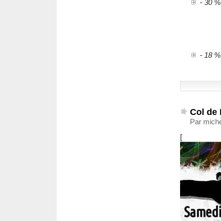
- 30 %
- 18 %
Col de 
Par miche
[