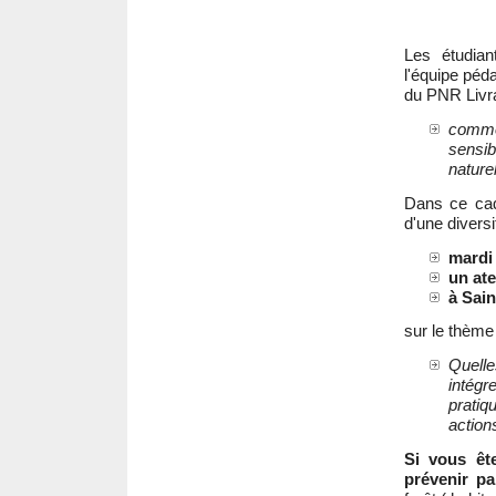
Les étudian
l'équipe péd
du PNR Livra
commen
sensibi
naturel
Dans ce cad
d'une diversit
mardi 
un ate
à Sai
sur le thème 
Quelle
intégr
pratiq
action
Si vous ête
prévenir pa