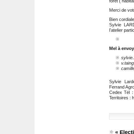
forêt ( habita
Merci de votr
Bien cordial
Sylvie LAR
l'atelier parti
Mel à envoy
sylvie
v.tain
camill
Sylvie Lar
Ferrand Agr
Cedex Tél :
Territoires : 
« Elect