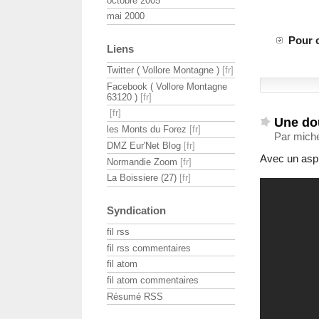
octobre 2005
mai 2000
Pour c
Liens
Twitter ( Vollore Montagne )
Facebook ( Vollore Montagne
63120 )
Une do
les Monts du Forez
Par miche
DMZ Eur'Net Blog
Avec un aspir
Normandie Zoom
La Boissiere (27)
Syndication
fil rss
fil rss commentaires
fil atom
fil atom commentaires
Résumé RSS