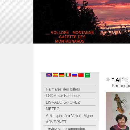
__ VOLLORE - MONTAGNE
__ GAZETTE DES
MONTAGNARDS
" AI " 
Par miche
Palmarès des billets
LGDM sur Facebook
LIVRADOIS-FOREZ
METEO
AIR : qualité à Vollore-Mgne
ARVERNET
Testez votre connexion