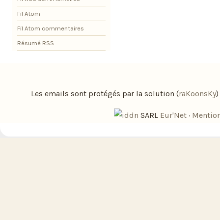
Fil Atom
Fil Atom commentaires
Résumé RSS
Les emails sont protégés par la solution (
raKoonsKy
SARL
Eur'Net
·
Mention