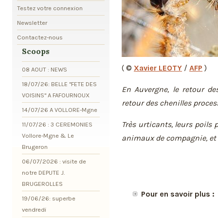
Testez votre connexion
Newsletter
Contactez-nous
Scoops
( ©
Xavier LEOTY
/
AFP
)
08 AOUT : NEWS
18/07/26: BELLE "FETE DES
En Auvergne, le retour d
VOISINS" A FAFOURNOUX
retour des chenilles proces
14/07/26 A VOLLORE-Mgne
Très urticants, leurs poils
11/07/26 : 3 CEREMONIES
Vollore-Mgne & Le
animaux de compagnie, et en
Brugeron
06/07/2026 : visite de
notre DEPUTE J.
BRUGEROLLES
Pour en savoir plus :
19/06/26: superbe
vendredi