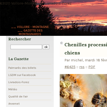
63120 Vollore-Montagne · Livradois-Forez
__ VOLLORE - MONTAGNE
__ GAZETTE DES
MONTAGNARDS
Rechercher
Chenilles processi
chiens
La Gazette
Par michel, mardi 18 fév
#6425
::
rss
::
PDF
Palmarès des billets
LGDM sur Facebook
Livradois-Forez
Météo
Qualité de l'air
Arvernet