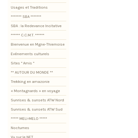
Usages et Traditions
******* SBA *******
SBA : la Redevance Incitative
****** C.C.M.T. ******
Bienvenue en Mgne-Thiernoise
Evénements culturels
Sites " Amis "
** AUTOUR DU MONDE **
Trekking en amazonie
« Montagnards » en voyage
Sunrises & sunsets ATW Nord
Sunrises & sunsets ATW Sud
***** MELI-MELO *****
Nocturnes
Vu sur le NET