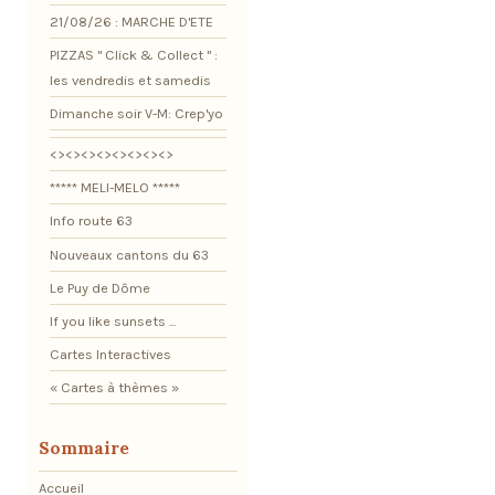
21/08/26 : MARCHE D'ETE
PIZZAS " Click & Collect " :
les vendredis et samedis
Dimanche soir V-M: Crep'yo
<><><><><><><><>
***** MELI-MELO *****
Info route 63
Nouveaux cantons du 63
Le Puy de Dôme
If you like sunsets ...
Cartes Interactives
« Cartes à thèmes »
Sommaire
Accueil