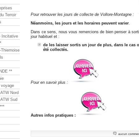
eprises
Pour retrouver les jours de collecte de Vollore-Montagne :
du Terroir
s
Néanmoins, les jours et les horaires peuvent varier
.
Dans ce sens, nous vous remercions de bien penser à sortir
Incitative
jour habituel et :
*
de les laisser sortis un jour de plus, dans le cas 
été collectés.
Thiernoise
ls
NDE **
ie
Pour en savoir plus :
 voyage
s ATW Nord
s ATW Sud
***
Autres infos pratiques :
aucun commen