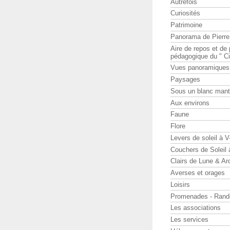
Autrefois
Curiosités
Patrimoine
Panorama de Pierr
Aire de repos et d
pédagogique du " Ci
Vues panoramiques
Paysages
Sous un blanc man
Aux environs
Faune
Flore
Levers de soleil à 
Couchers de Soleil
Clairs de Lune & Arc
Averses et orages
Loisirs
Promenades - Rand
Les associations
Les services