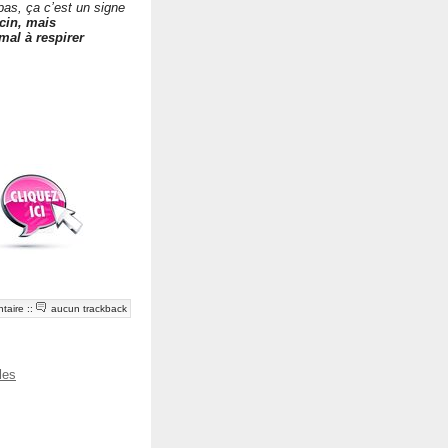
pas, ça c’est un signe
cin, mais
mal à respirer
taire
::
aucun trackback
les