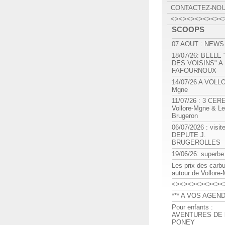
CONTACTEZ-NO
<><><><><><><
SCOOPS
07 AOUT : NEWS
18/07/26: BELLE
DES VOISINS" A
FAFOURNOUX
14/07/26 A VOLL
Mgne
11/07/26 : 3 CE
Vollore-Mgne & Le
Brugeron
06/07/2026 : visit
DEPUTE J.
BRUGEROLLES
19/06/26: superbe
Les prix des carb
autour de Vollore
<><><><><><><
*** A VOS AGEND
Pour enfants :
AVENTURES DE l
PONEY