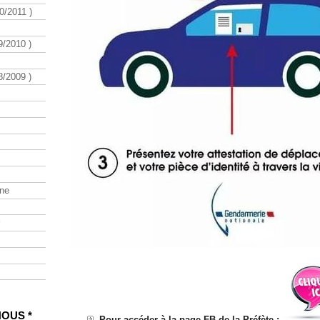
/2011 )
/2010 )
/2009 )
ine
NOUS *
Pour accéder à la page FB de la Préfète :