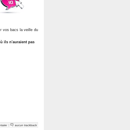
 vos bacs la veille du
où ils n'auraient pas
taire
::
aucun trackback