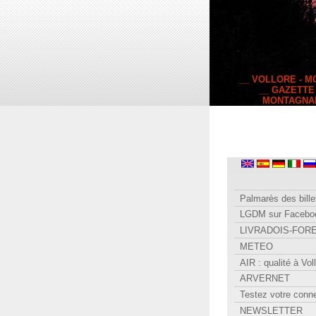
__ VOLLORE - 
__ GAZETTE
MONTAGNA
Palmarès des bille
LGDM sur Facebo
LIVRADOIS-FOR
METEO
AIR : qualité à Vol
ARVERNET
Testez votre conn
NEWSLETTER