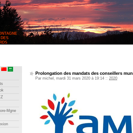
MONTAGNE
 DES
RDS
Prolongation des mandats des conseillers mun
Par michel, mardi 31 mars 2020 à 19:14
::
2020
ts
ok
EZ
lore-Mgne
exion