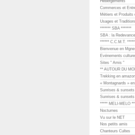
Hébergements
Commerces et Entr
Métiers et Produits 
Usages et Tradition
******* SBA *******
SBA : la Redevance 
****** C.C.M.T. *****
Bienvenue en Mgne-
Evénements culture
Sites " Amis "
** AUTOUR DU MO
Trekking en amazon
« Montagnards » en
Sunrises & sunset
Sunrises & sunset
***** MELI-MELO **
Nocturnes
Vu sur le NET
Nos petits amis
Chanteurs Cultes