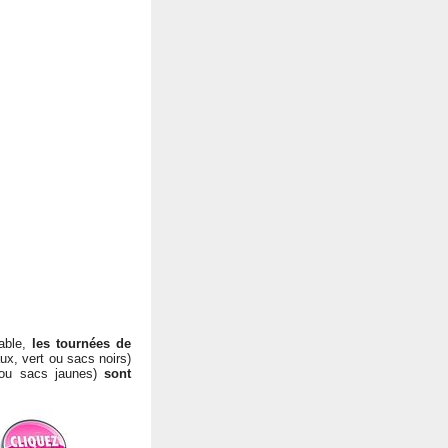
sable,
les tournées de
x, vert ou sacs noirs)
 ou sacs jaunes)
sont