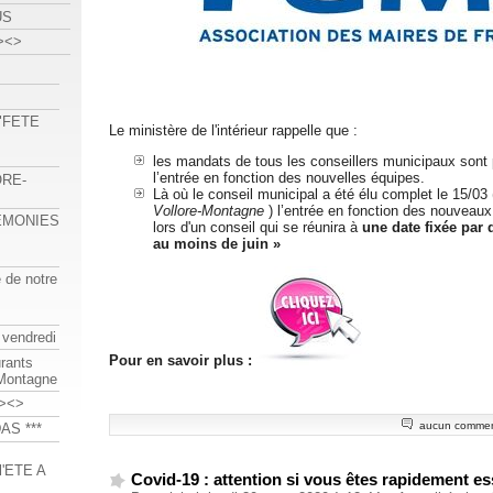
US
><>
 "FETE
Le ministère de l'intérieur rappelle que :
les mandats de tous les conseillers municipaux sont 
l’entrée en fonction des nouvelles équipes.
ORE-
Là où le conseil municipal a été élu complet le 15/03
Vollore-Montagne
) l’entrée en fonction des nouveaux 
REMONIES
lors d'un conseil qui se réunira à
une date fixée par 
au moins de juin »
e de notre
 vendredi
Pour en savoir plus :
urants
-Montagne
><>
aucun commen
AS ***
'ETE A
Covid-19 : attention si vous êtes rapidement es