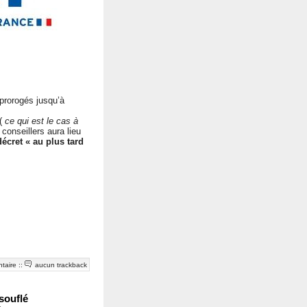
prorogés jusqu’à
 (
ce qui est le cas à
conseillers aura lieu
décret « au plus tard
taire
::
aucun trackback
souflé