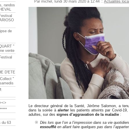
Par michel, lundi 30 mars 2020 à 12:44
::
Actualités loca
s, randos
HEVAL
Festival
s ARIOSO
ipse de
QUART "
ine vente
Festival
HE D'ETE
Collect "
 samedis
M:
><>
Le directeur général de la Santé, Jérôme Salomon, a ten
****
dans la soirée à
alerter
les patients atteints par Covid-19
adultes, sur des
signes d’aggravation de la maladie
:
 du 63
Dès lors que l’on a l’impression dans sa vie quotidien
essoufflé
en allant faire quelques pas dans l’appart