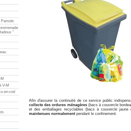
e Pamole
e promenade
tadoux "
teau
V-M
 à V-M
s-en-ciel
Afin d'assurer la continuité de ce service public indispen
collecte des ordures ménagères
(bacs à couvercle bordeau
et des emballages recyclables (bacs à couvercle jaune
os
maintenues normalement
pendant le confinement.