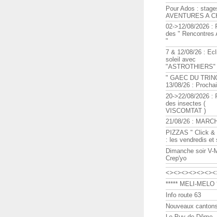
Pour Ados : stage
AVENTURES A C
02->12/08/2026 : 
des " Rencontre
"
7 & 12/08/26 : Ecl
soleil avec
"ASTROTHIERS"
" GAEC DU TRIN
13/08/26 : Procha
20->22/08/2026 : 
des insectes (
VISCOMTAT )
21/08/26 : MARC
PIZZAS " Click & 
: les vendredis et
Dimanche soir V-
Crep'yo
<><><><><><><
***** MELI-MELO *
Info route 63
Nouveaux cantons
Le Puy de Dôme