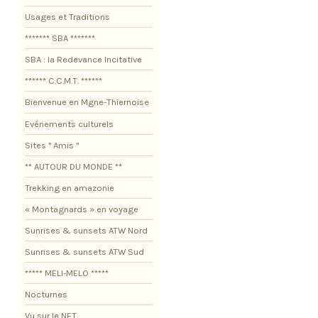
Usages et Traditions
******* SBA *******
SBA : la Redevance Incitative
****** C.C.M.T. ******
Bienvenue en Mgne-Thiernoise
Evénements culturels
Sites " Amis "
** AUTOUR DU MONDE **
Trekking en amazonie
« Montagnards » en voyage
Sunrises & sunsets ATW Nord
Sunrises & sunsets ATW Sud
***** MELI-MELO *****
Nocturnes
Vu sur le NET