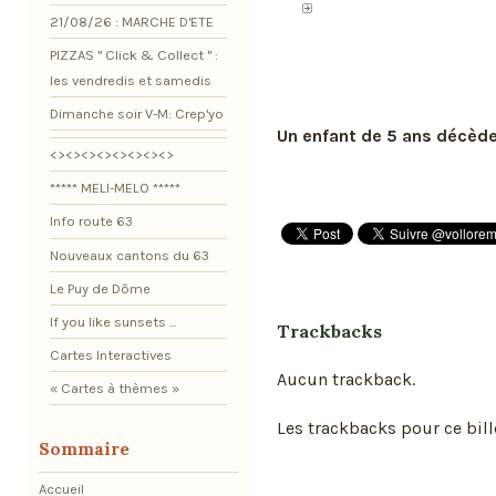
21/08/26 : MARCHE D'ETE
PIZZAS " Click & Collect " :
les vendredis et samedis
Dimanche soir V-M: Crep'yo
Un enfant de 5 ans décède
<><><><><><><><>
***** MELI-MELO *****
Info route 63
Nouveaux cantons du 63
Le Puy de Dôme
If you like sunsets ...
Trackbacks
Cartes Interactives
Aucun trackback.
« Cartes à thèmes »
Les trackbacks pour ce bill
Sommaire
Accueil