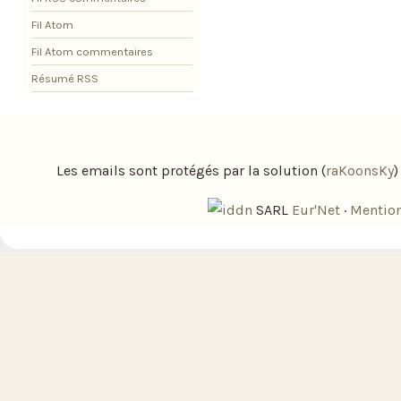
Fil Atom
Fil Atom commentaires
Résumé RSS
Les emails sont protégés par la solution (
raKoonsKy
SARL
Eur'Net
·
Mention