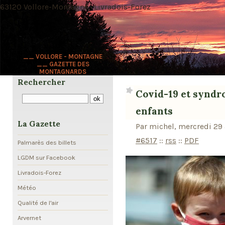
63120 Vollore-Montagne · Livradois-Forez
__ VOLLORE - MONTAGNE
__ GAZETTE DES
MONTAGNARDS
Rechercher
Covid-19 et syndr
enfants
La Gazette
Par michel, mercredi 29 
#6517
::
rss
::
PDF
Palmarès des billets
LGDM sur Facebook
Livradois-Forez
Météo
Qualité de l'air
Arvernet