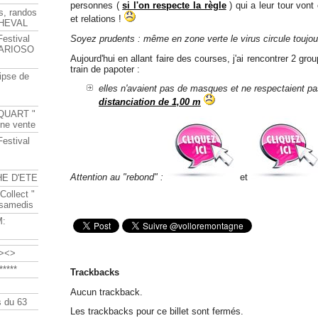
personnes (
si l'on respecte la règle
) qui a leur tour vont
s, randos
et relations !
HEVAL
Soyez prudents : même en zone verte le virus circule toujou
Festival
s ARIOSO
Aujourd'hui en allant faire des courses, j'ai rencontrer 2 gr
train de papoter :
ipse de
elles n'avaient pas de masques et ne respectaient p
distanciation de 1,00 m
QUART "
ine vente
Festival
Attention au "rebond" :
et
HE D'ETE
Collect "
 samedis
M:
><>
****
Trackbacks
Aucun trackback.
 du 63
Les trackbacks pour ce billet sont fermés.