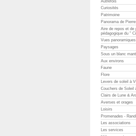
Autrefois
Curiosités
Patrimoine
Panorama de Pierr
Aire de repos et d
pédagogique du " Ci
Vues panoramiques
Paysages
Sous un blanc man
Aux environs
Faune
Flore
Levers de soleil à 
Couchers de Soleil
Clairs de Lune & Arc
Averses et orages
Loisirs
Promenades - Rand
Les associations
Les services