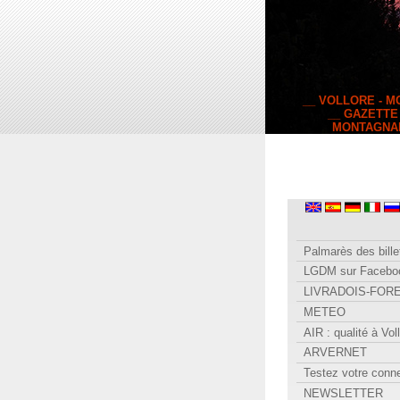
__ VOLLORE - 
__ GAZETTE
MONTAGNA
Palmarès des bille
LGDM sur Facebo
LIVRADOIS-FOR
METEO
AIR : qualité à Vol
ARVERNET
Testez votre conn
NEWSLETTER