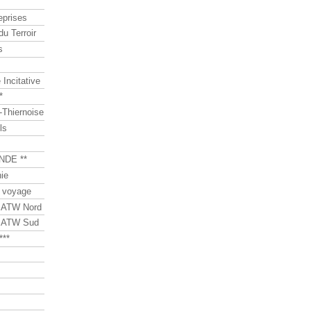
eprises
du Terroir
s
Incitative
*
Thiernoise
ls
NDE **
ie
 voyage
s ATW Nord
s ATW Sud
***