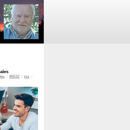
cales
les
::
#6532
::
rss
::