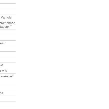
e Pamole
e promenade
tadoux "
teau
V-M
 à V-M
s-en-ciel
os