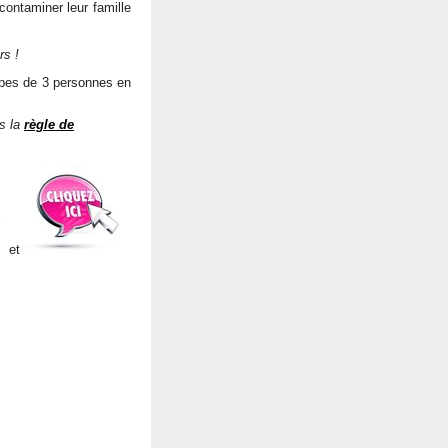
 contaminer leur famille
rs !
oupes de 3 personnes en
as la
règle de
et