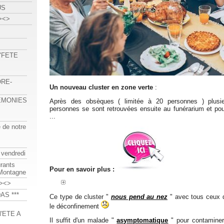
US
><>
 "FETE
ORE-
Un nouveau cluster en zone verte
:
REMONIES
Après des obsèques ( limitée à 20 personnes ) plusieu
personnes se sont retrouvées ensuite au funérarium et pour
...
e de notre
 vendredi
urants
Pour en savoir plus :
-Montagne
><>
AS ***
Ce type de cluster "
nous pend au nez
" avec tous ceux q
le déconfinement
'ETE A
Il suffit d'un malade "
asymptomatique
" pour contaminer