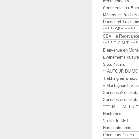
Hébergements
Commerces et Entr
Métiers et Produits 
Usages et Tradition
******* SBA *******
SBA : la Redevance 
****** C.C.M.T. *****
Bienvenue en Mgne-
Evénements culture
Sites " Amis "
** AUTOUR DU MO
Trekking en amazon
« Montagnards » en
Sunrises & sunset
Sunrises & sunset
***** MELI-MELO **
Nocturnes
Vu sur le NET
Nos petits amis
Chanteurs Cultes