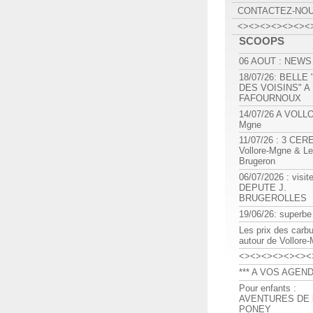
CONTACTEZ-NO
<><><><><><><
SCOOPS
06 AOUT : NEWS
18/07/26: BELLE
DES VOISINS" A
FAFOURNOUX
14/07/26 A VOLL
Mgne
11/07/26 : 3 CE
Vollore-Mgne & Le
Brugeron
06/07/2026 : visit
DEPUTE J.
BRUGEROLLES
19/06/26: superbe
Les prix des carb
autour de Vollore
<><><><><><><
*** A VOS AGEND
Pour enfants :
AVENTURES DE l
PONEY