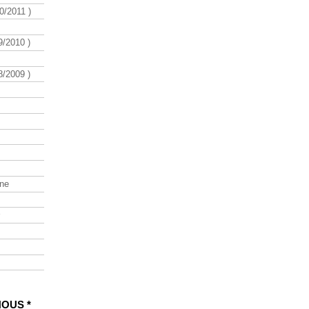
/2011 )
/2010 )
/2009 )
ine
NOUS *