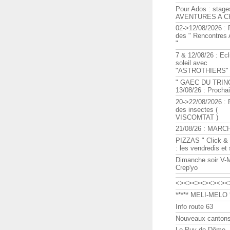
Pour Ados : stage
AVENTURES A C
02->12/08/2026 : 
des " Rencontre
"
7 & 12/08/26 : Ecl
soleil avec
"ASTROTHIERS"
" GAEC DU TRIN
13/08/26 : Procha
20->22/08/2026 : 
des insectes (
VISCOMTAT )
21/08/26 : MARC
PIZZAS " Click & 
: les vendredis et
Dimanche soir V-
Crep'yo
<><><><><><><
***** MELI-MELO *
Info route 63
Nouveaux cantons
Le Puy de Dôme