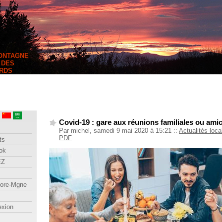
MONTAGNE
 DES
RDS
Covid-19 : gare aux réunions familiales ou ami
Par michel, samedi 9 mai 2020 à 15:21
::
Actualités loca
PDF
ts
ok
EZ
lore-Mgne
exion