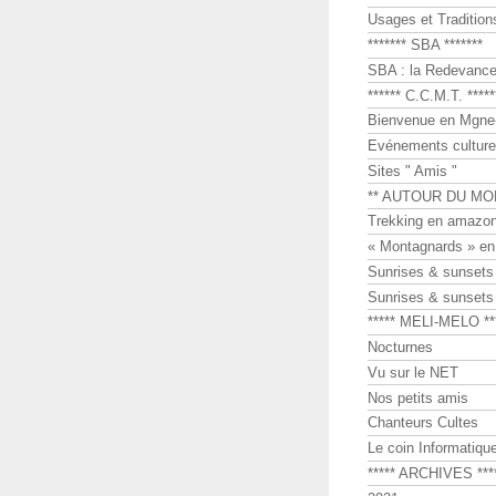
Usages et Tradition
******* SBA *******
SBA : la Redevance 
****** C.C.M.T. *****
Bienvenue en Mgne-
Evénements culture
Sites " Amis "
** AUTOUR DU MO
Trekking en amazon
« Montagnards » en
Sunrises & sunset
Sunrises & sunset
***** MELI-MELO **
Nocturnes
Vu sur le NET
Nos petits amis
Chanteurs Cultes
Le coin Informatiqu
***** ARCHIVES ***