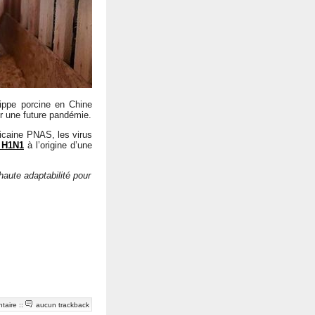
ippe porcine en Chine
r une future pandémie.
ricaine PNAS, les virus
 H1N1
à l’origine d’une
haute adaptabilité pour
taire
::
aucun trackback