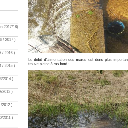
n 2017/18)
 / 2017 )
 / 2016 )
Le débit d'alimentation des mares est donc plus importan
trouve pleine à ras bord :
 / 2015 )
3/2014 )
/2013 )
/2012 )
/2011 )