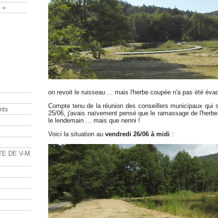
 »
on revoit le ruisseau ... mais l'herbe coupée n'a pas été év
Compte tenu de la réunion des conseillers municipaux qui s
nts
25/06, j'avais naïvement pensé que le ramassage de l'herbe
le lendemain ... mais que nenni !
s
Voici la situation au
vendredi 26/06 à midi
:
TE DE V-M