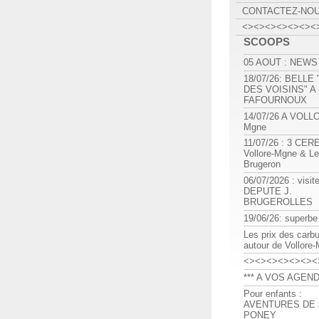
CONTACTEZ-NO
<><><><><><><
SCOOPS
05 AOUT : NEWS
18/07/26: BELLE
DES VOISINS" A
FAFOURNOUX
14/07/26 A VOLL
Mgne
11/07/26 : 3 CE
Vollore-Mgne & Le
Brugeron
06/07/2026 : visit
DEPUTE J.
BRUGEROLLES
19/06/26: superbe
Les prix des carb
autour de Vollore
<><><><><><><
*** A VOS AGEND
Pour enfants :
AVENTURES DE l
PONEY