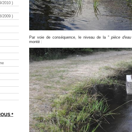
/2010 )
/2009 )
Par voie de conséquence, le niveau de la "
pièce d'eau
monté :
ine
NOUS *