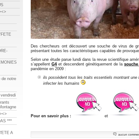
US
><>
 "FETE
Des chercheurs ont découvert une souche de virus de gr
ORE-
présentant toutes les caractéristiques capables de provoque
Selon une étude parue lundi dans la revue scientifique amé
REMONIES
s’appellent
G4
et descendent génétiquement de la
souche
pandémie en 2009 :
ils possèdent tous les traits essentiels montrant une 
e de notre
infecter les humains
 vendredi
urants
-Montagne
><>
Pour en savoir plus :
et
AS ***
'ETE A
aucun commen