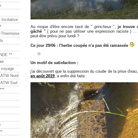
s
Incitative
Au risque d'être encore taxé de "
grincheux
",
je trouve 
*
gâché "
( pour ne pas utiliser une expression raciste ) ..
Thiernoise
peut-être prévu pour lundi ?
ls
Ce jour 29/06 : l'herbe coupée n'a pas été ramassée
NDE **
ie
Un motif de satisfaction :
 voyage
j'ai découvert que la suppression du coude de la prise d'eau
s ATW Nord
en août 2019
, a enfin été faite :
s ATW Sud
***
e
**