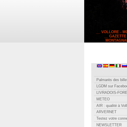
__ VOLLORE - 
__ GAZETTE
MONTAGNA
Palmarès des bille
LGDM sur Facebo
LIVRADOIS-FOR
METEO
AIR : qualité à Vol
ARVERNET
Testez votre conn
NEWSLETTER