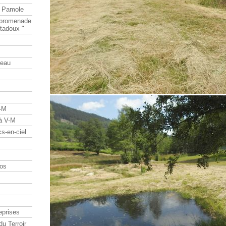
e Pamole
e promenade
tadoux "
teau
V-M
 à V-M
s-en-ciel
os
eprises
du Terroir