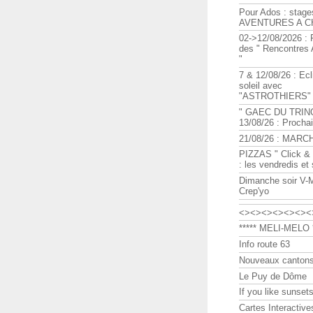
Pour Ados : stage
AVENTURES A C
02->12/08/2026 : 
des " Rencontre
"
7 & 12/08/26 : Ecl
soleil avec
"ASTROTHIERS"
" GAEC DU TRIN
13/08/26 : Procha
21/08/26 : MARC
PIZZAS " Click & 
: les vendredis et
Dimanche soir V-
Crep'yo
<><><><><><><
***** MELI-MELO *
Info route 63
Nouveaux cantons
Le Puy de Dôme
If you like sunsets
Cartes Interactive