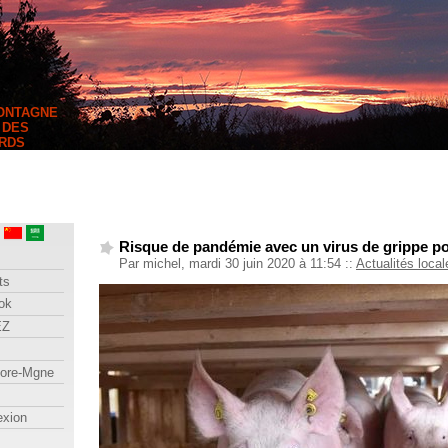
MONTAGNE
 DES
RDS
Risque de pandémie avec un virus de grippe po
Par michel, mardi 30 juin 2020 à 11:54
::
Actualités local
ts
ok
EZ
lore-Mgne
exion