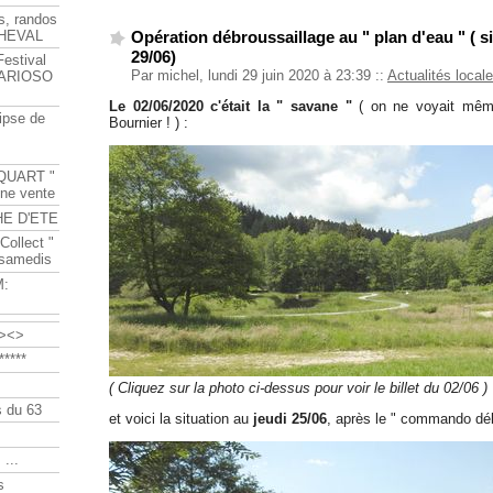
s, randos
HEVAL
Opération débroussaillage au " plan d'eau " ( si
29/06)
Festival
Par michel, lundi 29 juin 2020 à 23:39
::
Actualités local
s ARIOSO
Le 02/06/2020 c'était la " savane "
( on ne voyait même
ipse de
Bournier ! ) :
QUART "
ine vente
HE D'ETE
Collect "
 samedis
M:
><>
****
( Cliquez sur la photo ci-dessus pour voir le billet du 02/06 )
 du 63
et voici la situation au
jeudi 25/06
, après le " commando déb
 ...
s