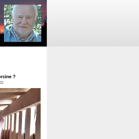
rcine ?
es