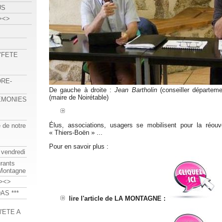
US
><>
 "FETE
ORE-
De gauche à droite :
Jean Bartholin
(conseiller départeme
(maire de Noirétable)
REMONIES
Élus, associations, usagers se mobilisent pour la réou
e de notre
« Thiers-Boën » ...
Pour en savoir plus :
 vendredi
urants
-Montagne
><>
AS ***
lire l'article de LA MONTAGNE :
'ETE A