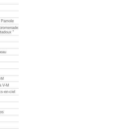
e Pamole
e promenade
tadoux "
teau
V-M
 à V-M
s-en-ciel
os