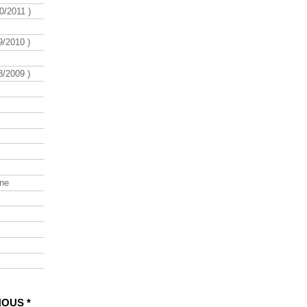
/2011 )
/2010 )
/2009 )
ine
NOUS *