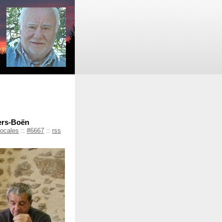
iers-Boën
locales
::
#6667
::
rss