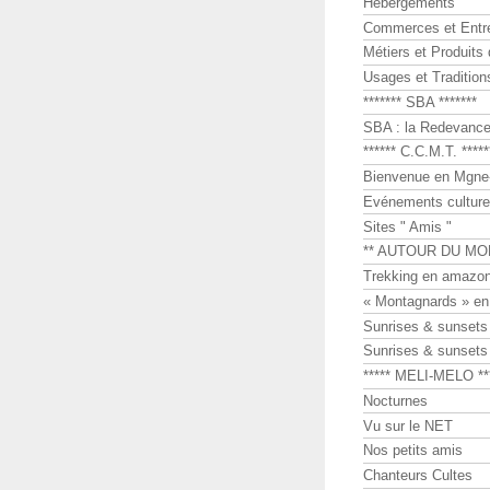
Hébergements
Commerces et Entr
Métiers et Produits 
Usages et Tradition
******* SBA *******
SBA : la Redevance 
****** C.C.M.T. *****
Bienvenue en Mgne-
Evénements culture
Sites " Amis "
** AUTOUR DU MO
Trekking en amazon
« Montagnards » en
Sunrises & sunset
Sunrises & sunset
***** MELI-MELO **
Nocturnes
Vu sur le NET
Nos petits amis
Chanteurs Cultes