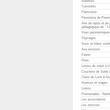
Autrefois
Curiosités
Patrimoine
Panorama de Pierr
Aire de repos et d
pédagogique du " Ci
Vues panoramiques
Paysages
Sous un blanc man
Aux environs
Faune
Flore
Levers de soleil à 
Couchers de Soleil
Clairs de Lune & Arc
Averses et orages
Loisirs
Promenades - Rand
Les associations
Les services