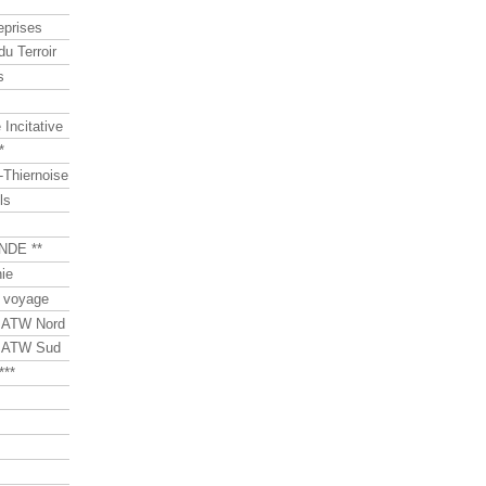
eprises
du Terroir
s
Incitative
*
Thiernoise
ls
NDE **
ie
 voyage
s ATW Nord
s ATW Sud
***