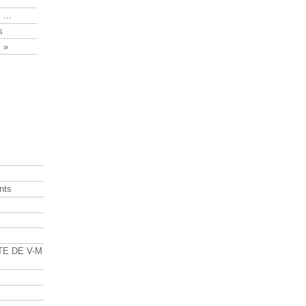
 ...
s
 »
nts
s
TE DE V-M