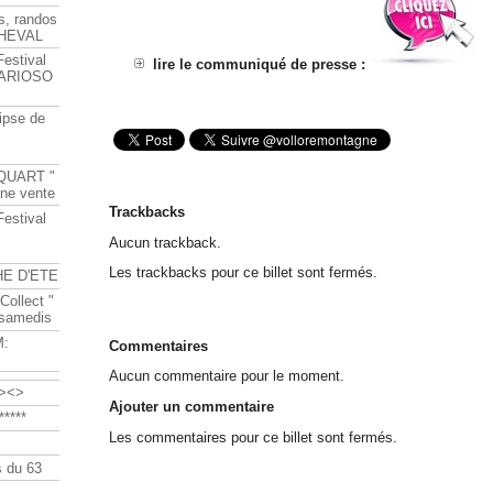
s, randos
HEVAL
Festival
lire le communiqué de presse :
s ARIOSO
ipse de
QUART "
ine vente
Trackbacks
Festival
Aucun trackback.
Les trackbacks pour ce billet sont fermés.
HE D'ETE
Collect "
 samedis
M:
Commentaires
Aucun commentaire pour le moment.
><>
Ajouter un commentaire
****
Les commentaires pour ce billet sont fermés.
 du 63