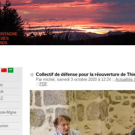
MONTAGNE
 DES
RDS
Collectif de défense pour la réouverture de Th
Par michel, samedi 3 octobre 2020 à 12:24
::
Actualités 
::
PDF
ts
ok
EZ
lore-Mgne
exion