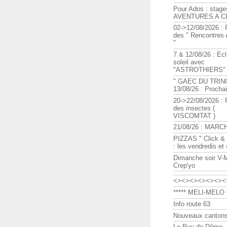
Pour Ados : stage
AVENTURES A C
02->12/08/2026 : 
des " Rencontre
"
7 & 12/08/26 : Ecl
soleil avec
"ASTROTHIERS"
" GAEC DU TRIN
13/08/26 : Procha
20->22/08/2026 : 
des insectes (
VISCOMTAT )
21/08/26 : MARC
PIZZAS " Click & 
: les vendredis et
Dimanche soir V-
Crep'yo
<><><><><><><
***** MELI-MELO *
Info route 63
Nouveaux cantons
Le Puy de Dôme