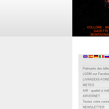
__ VOLLORE - 
__ GAZETTE
MONTAGNA
Palmarès des bille
LGDM sur Facebo
LIVRADOIS-FOR
METEO
AIR : qualité à Vol
ARVERNET
Testez votre conn
NEWSLETTER