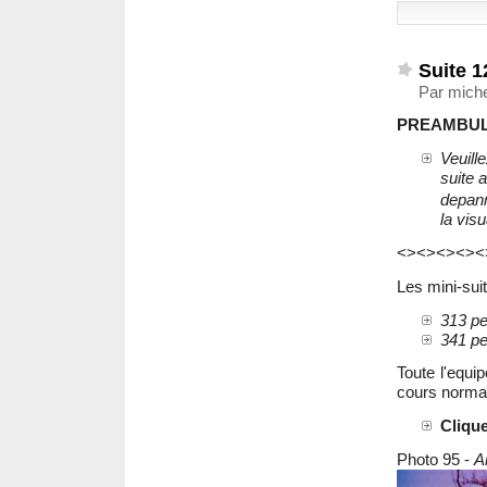
Suite 1
Par miche
PREAMBUL
Veuill
suite 
depan
la visu
<><><><><
Les mini-sui
313 pe
341 pe
Toute l'equi
cours normal
Clique
Photo 95 -
A