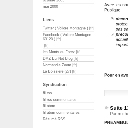
octobre 2005
Avec les nou
mai 2000
Publique :
decon
Liens
protec
Twitter ( Vollore Montagne )
pas sav
preco
Facebook ( Vollore Montagne
63120 )
actuel
import
les Monts du Forez
DMZ Eur'Net Blog
Normandie Zoom
La Boissiere (27)
Pour en avoi
Syndication
fil rss
fil rss commentaires
fil atom
Suite 1
fil atom commentaires
Par miche
Résumé RSS
PREAMBUL