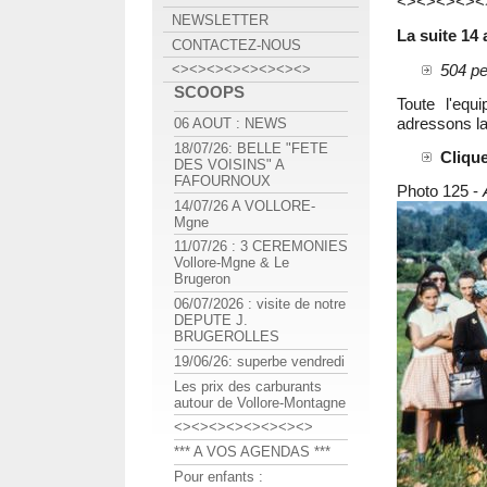
<><><><><
NEWSLETTER
La suite 14 
CONTACTEZ-NOUS
<><><><><><><><>
504 pe
SCOOPS
Toute l'equ
adressons la
06 AOUT : NEWS
18/07/26: BELLE "FETE
Clique
DES VOISINS" A
FAFOURNOUX
Photo 125 -
14/07/26 A VOLLORE-
Mgne
11/07/26 : 3 CEREMONIES
Vollore-Mgne & Le
Brugeron
06/07/2026 : visite de notre
DEPUTE J.
BRUGEROLLES
19/06/26: superbe vendredi
Les prix des carburants
autour de Vollore-Montagne
<><><><><><><><>
*** A VOS AGENDAS ***
Pour enfants :