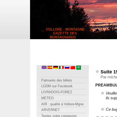
__ VOLLORE - MONTAGNE
__ GAZETTE DES
MONTAGNARDS
Suite 1
Par miche
Palmarès des billets
PREAMBUL
LGDM sur Facebook
LIVRADOIS-FOREZ
Veuill
ils sup
METEO
AIR : qualité à Vollore-Mgne
Ce bug
ARVERNET
Testez votre connexion