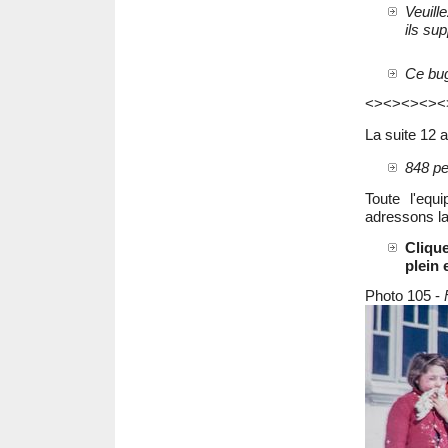
Veuill
ils sup
Ce bug
<><><><><
La suite 12 a
848 pe
Toute l'equ
adressons la
Cliqu
plein 
Photo 105 -