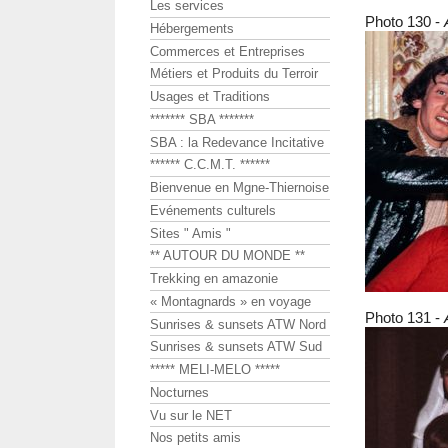
Les services
Photo 130 -
Hébergements
Commerces et Entreprises
Métiers et Produits du Terroir
Usages et Traditions
******* SBA *******
SBA : la Redevance Incitative
****** C.C.M.T. ******
Bienvenue en Mgne-Thiernoise
Evénements culturels
Sites " Amis "
** AUTOUR DU MONDE **
Trekking en amazonie
« Montagnards » en voyage
Photo 131 -
Sunrises & sunsets ATW Nord
Sunrises & sunsets ATW Sud
***** MELI-MELO *****
Nocturnes
Vu sur le NET
Nos petits amis