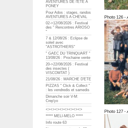
AVENTURES DE l'ETE A
PONEY
Pour Ados : stages, randos
Photo 126 -
AVENTURES A CHEVAL
02->12/08/2026 : Festival
des " Rencontres ARIOSO
"
7 & 12/08/26 : Eclipse de
soleil avec
"ASTROTHIERS"
" GAEC DU TRINQUART "
13/08/26 : Prochaine vente
20->22/08/2026 : Festival
des insectes (
VISCOMTAT )
21/08/26 : MARCHE D'ETE
PIZZAS " Click & Collect "
: les vendredis et samedis
Dimanche soir V-M:
Crep'yo
<><><><><><><><>
Photo 127 -
***** MELI-MELO *****
Info route 63