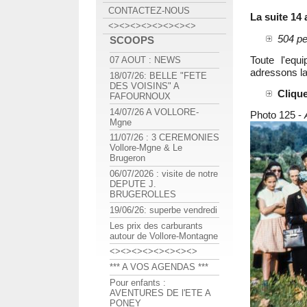
CONTACTEZ-NOUS
La suite 14 
<><><><><><><><>
504 pe
SCOOPS
Toute l'equ
07 AOUT : NEWS
adressons la
18/07/26: BELLE "FETE
DES VOISINS" A
Clique
FAFOURNOUX
14/07/26 A VOLLORE-
Photo 125 -
Mgne
11/07/26 : 3 CEREMONIES
Vollore-Mgne & Le
Brugeron
06/07/2026 : visite de notre
DEPUTE J.
BRUGEROLLES
19/06/26: superbe vendredi
Les prix des carburants
autour de Vollore-Montagne
<><><><><><><><>
*** A VOS AGENDAS ***
Pour enfants :
AVENTURES DE l'ETE A
PONEY