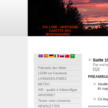
__ VOLLORE - MONTAGNE
__ GAZETTE DES
MONTAGNARDS
Suite 1
Par miche
Palmarès des billets
PDF
LGDM sur Facebook
PREAMBUL
LIVRADOIS-FOREZ
Veuill
METEO
ils sup
AIR : qualité à Vollore-Mgne
ARVERNET
Ce bug
Testez votre connexion
<><><><><
NEWSLETTER