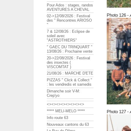
Pour Ados : stages, randos
AVENTURES A CHEVAL
Photo 126 -
02->12/08/2026 : Festival
des " Rencontres ARIOSO
"
7 & 12/08/26 : Eclipse de
soleil avec
"ASTROTHIERS"
" GAEC DU TRINQUART "
13/08/26 : Prochaine vente
20->22/08/2026 : Festival
des insectes (
VISCOMTAT )
21/08/26 : MARCHE D'ETE
PIZZAS " Click & Collect "
: les vendredis et samedis
Dimanche soir V-M:
Crep'yo
<><><><><><><><>
***** MELI-MELO *****
Photo 127 -
Info route 63
Nouveaux cantons du 63
Le Puy de Dôme