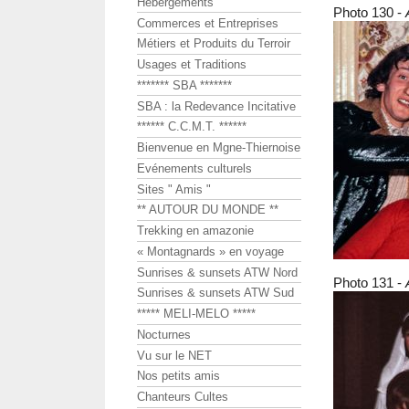
Hébergements
Photo 130 -
Commerces et Entreprises
Métiers et Produits du Terroir
Usages et Traditions
******* SBA *******
SBA : la Redevance Incitative
****** C.C.M.T. ******
Bienvenue en Mgne-Thiernoise
Evénements culturels
Sites " Amis "
** AUTOUR DU MONDE **
Trekking en amazonie
« Montagnards » en voyage
Sunrises & sunsets ATW Nord
Photo 131 -
Sunrises & sunsets ATW Sud
***** MELI-MELO *****
Nocturnes
Vu sur le NET
Nos petits amis
Chanteurs Cultes