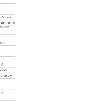
e Pamole
e promenade
tadoux "
teau
V-M
 à V-M
s-en-ciel
os