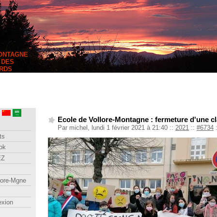
MONTAGNE
 DES
RDS
Ecole de Vollore-Montagne : fermeture d'une cl
Par michel, lundi 1 février 2021 à 21:40
::
2021
::
#6734
ts
ok
EZ
lore-Mgne
exion