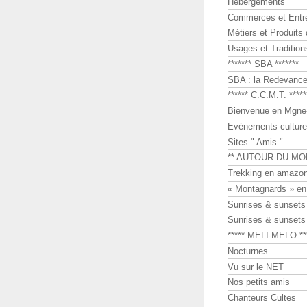
Hébergements
Commerces et Entr
Métiers et Produits 
Usages et Tradition
******* SBA *******
SBA : la Redevance 
****** C.C.M.T. *****
Bienvenue en Mgne-
Evénements culture
Sites " Amis "
** AUTOUR DU MO
Trekking en amazon
« Montagnards » en
Sunrises & sunset
Sunrises & sunset
***** MELI-MELO **
Nocturnes
Vu sur le NET
Nos petits amis
Chanteurs Cultes