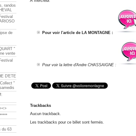
A mercredi.
s, randos
HEVAL
Festival
s ARIOSO
Pour voir l'article de LA MONTAGNE :
ipse de
QUART "
ine vente
Festival
Pour voir la lettre d'Andre CHASSAIGNE :
HE D'ETE
Collect "
 samedis
M:
Trackbacks
><>
Aucun trackback.
****
Les trackbacks pour ce billet sont fermés.
 du 63