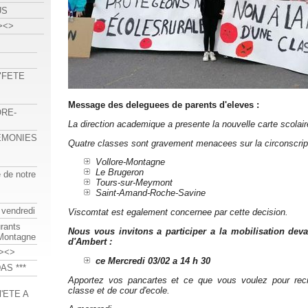
US
><>
 "FETE
Message des deleguees de parents d'eleves :
ORE-
La direction academique a presente la nouvelle carte scolaire
REMONIES
Quatre classes sont gravement menacees sur la circonscript
Vollore-Montagne
Le Brugeron
e de notre
Tours-sur-Meymont
Saint-Amand-Roche-Savine
 vendredi
Viscomtat est egalement concernee par cette decision.
urants
Nous vous invitons a participer a la mobilisation deva
-Montagne
d'Ambert :
><>
ce Mercredi 03/02 a 14 h 30
AS ***
Apportez vos pancartes et ce que vous voulez pour rec
classe et de cour d'ecole.
'ETE A