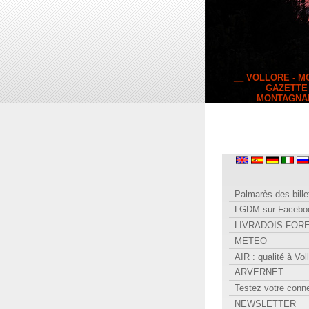
__ VOLLORE - 
__ GAZETTE
MONTAGNA
Palmarès des bille
LGDM sur Facebo
LIVRADOIS-FOR
METEO
AIR : qualité à Vol
ARVERNET
Testez votre conn
NEWSLETTER