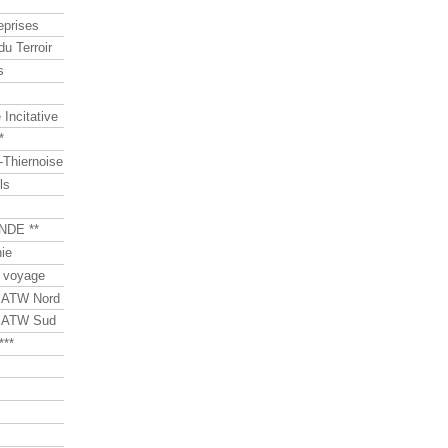
eprises
du Terroir
s
Incitative
*
Thiernoise
ls
NDE **
ie
 voyage
s ATW Nord
s ATW Sud
***