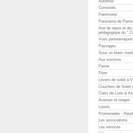
Autrefois
Curiosités
Patrimoine
Panorama de Pierr
Aire de repos et d
pédagogique du " Ci
Vues panoramiques
Paysages
Sous un blanc man
Aux environs
Faune
Flore
Levers de soleil à 
Couchers de Soleil
Clairs de Lune & Arc
Averses et orages
Loisirs
Promenades - Rand
Les associations
Les services