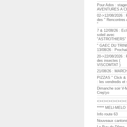
Pour Ados : stage
AVENTURES A C
02->12/08/2026 : 
des " Rencontre
"
7 & 12/08/26 : Ecl
soleil avec
"ASTROTHIERS"
" GAEC DU TRIN
13/08/26 : Procha
20->22/08/2026 : 
des insectes (
VISCOMTAT )
21/08/26 : MARC
PIZZAS " Click & 
: les vendredis et
Dimanche soir V-
Crep'yo
<><><><><><><
***** MELI-MELO *
Info route 63
Nouveaux cantons
Le Puy de Dôme