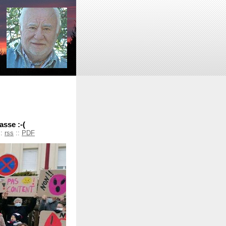
asse :-(
::
rss
::
PDF