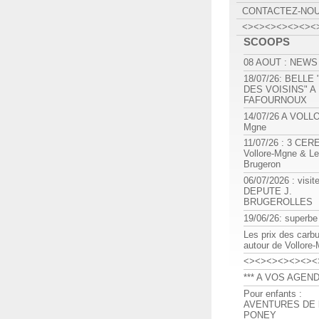
CONTACTEZ-NO
<><><><><><><
SCOOPS
08 AOUT : NEWS
18/07/26: BELLE
DES VOISINS" A
FAFOURNOUX
14/07/26 A VOLL
Mgne
11/07/26 : 3 CE
Vollore-Mgne & Le
Brugeron
06/07/2026 : visit
DEPUTE J.
BRUGEROLLES
19/06/26: superbe
Les prix des carb
autour de Vollore
<><><><><><><
*** A VOS AGEND
Pour enfants :
AVENTURES DE l
PONEY