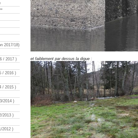
e
**
n 2017/18)
et faiblement par dessus la digue :
 / 2017 )
 / 2016 )
 / 2015 )
3/2014 )
/2013 )
/2012 )