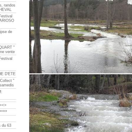
s, randos
HEVAL
Festival
s ARIOSO
ipse de
QUART "
ine vente
Festival
HE D'ETE
Collect "
 samedis
M:
><>
****
 du 63