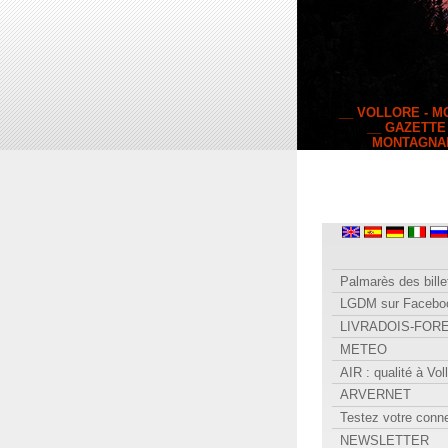
__ VOLLORE - 
__ GAZETTE
MONTAGNA
Palmarès des bille
LGDM sur Facebo
LIVRADOIS-FOR
METEO
AIR : qualité à Vol
ARVERNET
Testez votre conn
NEWSLETTER