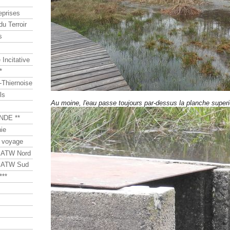
eprises
du Terroir
s
Incitative
*
Thiernoise
ls
Au moine, l'eau passe toujours par-dessus la planche superi
NDE **
ie
 voyage
s ATW Nord
s ATW Sud
***