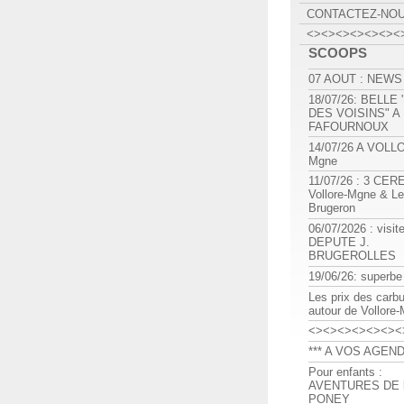
CONTACTEZ-NO
<><><><><><><
SCOOPS
07 AOUT : NEWS
18/07/26: BELLE
DES VOISINS" A
FAFOURNOUX
14/07/26 A VOLL
Mgne
11/07/26 : 3 CE
Vollore-Mgne & Le
Brugeron
06/07/2026 : visit
DEPUTE J.
BRUGEROLLES
19/06/26: superbe
Les prix des carb
autour de Vollore
<><><><><><><
*** A VOS AGEND
Pour enfants :
AVENTURES DE l
PONEY