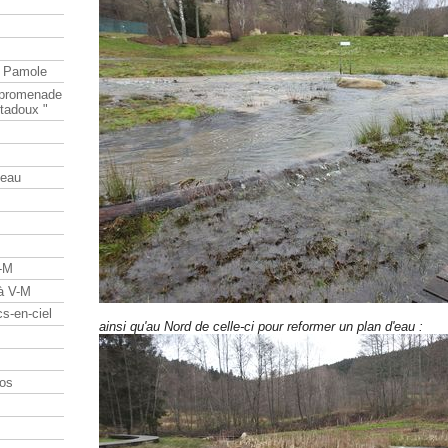
e Pamole
e promenade
tadoux "
teau
V-M
 à V-M
s-en-ciel
ainsi qu'au Nord de celle-ci pour reformer un plan d'eau :
os