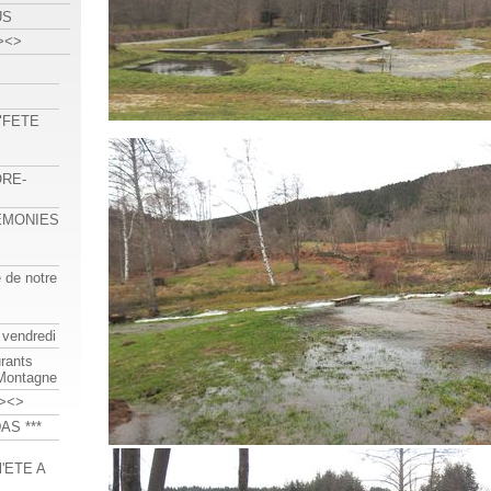
US
><>
 "FETE
ORE-
REMONIES
e de notre
 vendredi
urants
-Montagne
><>
AS ***
'ETE A