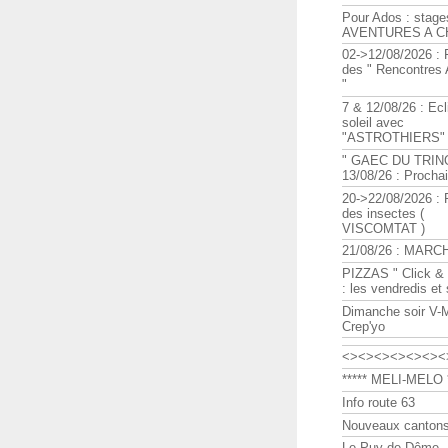
Pour Ados : stage
AVENTURES A C
02->12/08/2026 : 
des " Rencontre
"
7 & 12/08/26 : Ecl
soleil avec
"ASTROTHIERS"
" GAEC DU TRIN
13/08/26 : Procha
20->22/08/2026 : 
des insectes (
VISCOMTAT )
21/08/26 : MARC
PIZZAS " Click & 
: les vendredis et
Dimanche soir V-
Crep'yo
<><><><><><><
***** MELI-MELO *
Info route 63
Nouveaux cantons
Le Puy de Dôme