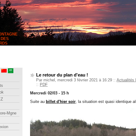
MONTAGNE
 DES
RDS
Le retour du plan d'eau !
Par michel, mercredi 3 février 2021 à 16:29
::
Actualités 
::
PDF
ts
ok
Mercredi 02/03 - 15 h
EZ
Suite au
billet d'hier soir
, la situation est quasi identique al
lore-Mgne
exion