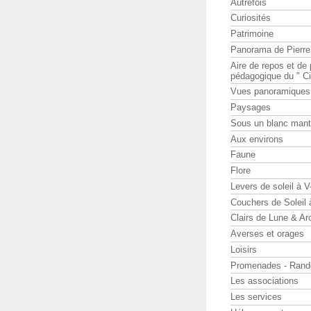
Autrefois
Curiosités
Patrimoine
Panorama de Pierr
Aire de repos et d
pédagogique du " Ci
Vues panoramiques
Paysages
Sous un blanc man
Aux environs
Faune
Flore
Levers de soleil à 
Couchers de Soleil
Clairs de Lune & Arc
Averses et orages
Loisirs
Promenades - Rand
Les associations
Les services