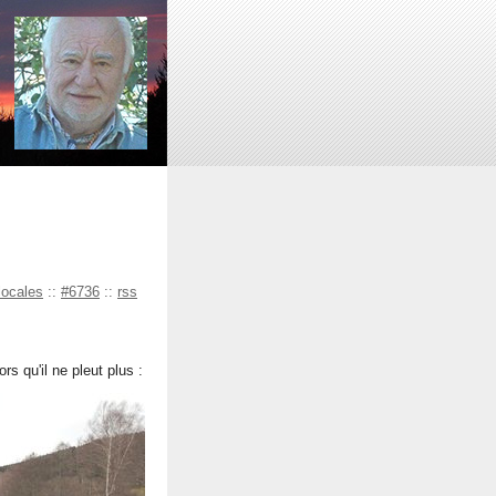
locales
::
#6736
::
rss
ors qu'il ne pleut plus :