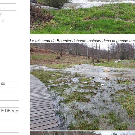
 ...
s
 »
Le ruisseau de Bournier deborde toujours dans la grande ma
nts
s
TE DE V-M