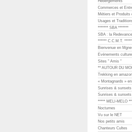
Hébergements
Commerces et Entr
Métiers et Produits 
Usages et Tradition
******* SBA *******
SBA : la Redevance 
****** C.C.M.T. *****
Bienvenue en Mgne-
Evénements culture
Sites " Amis "
** AUTOUR DU MO
Trekking en amazon
« Montagnards » en
Sunrises & sunset
Sunrises & sunset
***** MELI-MELO **
Nocturnes
Vu sur le NET
Nos petits amis
Chanteurs Cultes