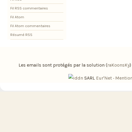
Fil RSS commentaires
Fil Atom
Fil Atom commentaires
Résumé RSS
Les emails sont protégés par la solution (
raKoonsKy
SARL
Eur'Net
·
Mention