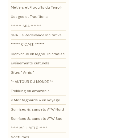
Métiers et Produits du Terroir
Usages et Traditions
******* SBA *******
SBA : la Redevance Incitative
****** C.C.M.T. ******
Bienvenue en Mgne-Thiernoise
Evénements culturels
Sites " Amis "
** AUTOUR DU MONDE **
Trekking en amazonie
« Montagnards » en voyage
Sunrises & sunsets ATW Nord
Sunrises & sunsets ATW Sud
***** MELI-MELO *****
Nocturnes