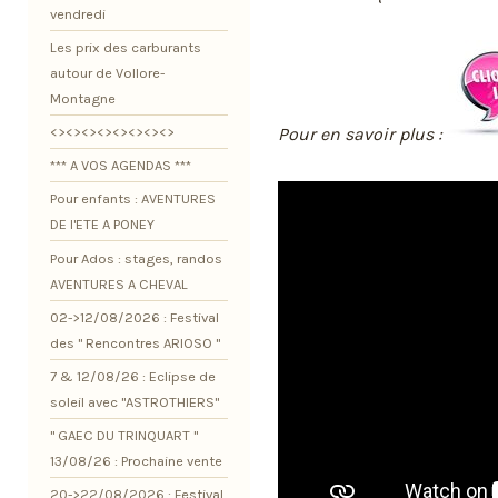
vendredi
Les prix des carburants
autour de Vollore-
Montagne
Pour en savoir plus :
<><><><><><><><>
*** A VOS AGENDAS ***
Pour enfants : AVENTURES
DE l'ETE A PONEY
Pour Ados : stages, randos
AVENTURES A CHEVAL
02->12/08/2026 : Festival
des " Rencontres ARIOSO "
7 & 12/08/26 : Eclipse de
soleil avec "ASTROTHIERS"
" GAEC DU TRINQUART "
13/08/26 : Prochaine vente
20->22/08/2026 : Festival