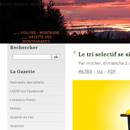
63120 Vollore-Montagne · Livradois-Forez
__ VOLLORE - MONTAGNE
__ GAZETTE DES
MONTAGNARDS
Rechercher
Le tri selectif se s
Par michel, dimanche 2 
#6789
::
rss
::
PDF
La Gazette
Palmarès des billets
LGDM sur Facebook
Livradois-Forez
Météo
Qualité de l'air
Arvernet