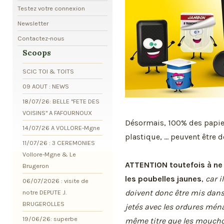
Testez votre connexion
Newsletter
Contactez-nous
Scoops
SCIC TOI & TOITS
09 AOUT : NEWS
18/07/26: BELLE "FETE DES
VOISINS" A FAFOURNOUX
Désormais, 100% des papier
14/07/26 A VOLLORE-Mgne
plastique, ... peuvent être 
11/07/26 : 3 CEREMONIES
Vollore-Mgne & Le
ATTENTION toutefois à ne
Brugeron
les poubelles jaunes
,
car i
06/07/2026 : visite de
doivent donc être mis dans
notre DEPUTE J.
BRUGEROLLES
jetés avec les ordures ména
19/06/26: superbe
même titre que les moucho