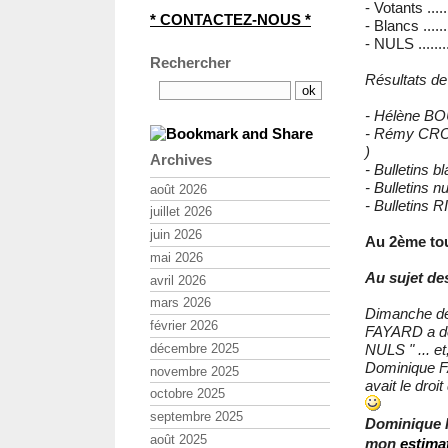
- Votants ....
* CONTACTEZ-NOUS *
- Blancs ......
- NULS .......
Rechercher
Résultats de
- Hélène BOU
- Rémy CRO
)
Archives
- Bulletins blan
- Bulletins nul
août 2026
- Bulletins RIC 
juillet 2026
juin 2026
Au 2ème tou
mai 2026
Au sujet des
avril 2026
mars 2026
Dimanche der
février 2026
FAYARD a dem
décembre 2025
NULS " ... et
Dominique FA
novembre 2025
avait le droi
octobre 2025
septembre 2025
Dominique F
août 2025
mon
estima