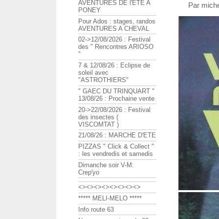
AVENTURES DE l'ETE A
Par miche
PONEY
Pour Ados : stages, randos
AVENTURES A CHEVAL
02->12/08/2026 : Festival
des " Rencontres ARIOSO
"
7 & 12/08/26 : Eclipse de
soleil avec
"ASTROTHIERS"
" GAEC DU TRINQUART "
13/08/26 : Prochaine vente
20->22/08/2026 : Festival
des insectes (
VISCOMTAT )
21/08/26 : MARCHE D'ETE
PIZZAS " Click & Collect "
: les vendredis et samedis
Dimanche soir V-M:
Crep'yo
<><><><><><><><>
***** MELI-MELO *****
Info route 63