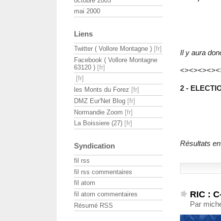
octobre 2005
mai 2000
Liens
Twitter ( Vollore Montagne )
Il y aura do
Facebook ( Vollore Montagne
63120 )
<><><><><
2 - ELECT
les Monts du Forez
DMZ Eur'Net Blog
Normandie Zoom
La Boissiere (27)
Résultats en
Syndication
fil rss
fil rss commentaires
fil atom
RIC : C
fil atom commentaires
Par miche
Résumé RSS