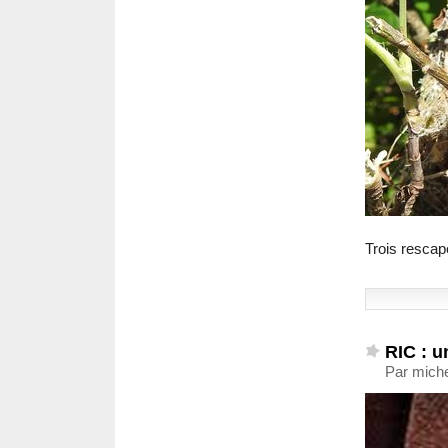
Trois rescap
RIC : u
Par miche