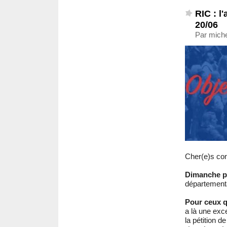
RIC : l
20/06
Par miche
Cher(e)s con
Dimanche p
départementa
Pour ceux qu
a là une exc
la pétition d