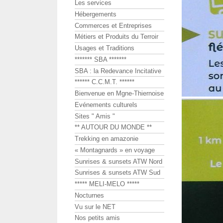
Les services
Hébergements
Commerces et Entreprises
Métiers et Produits du Terroir
Usages et Traditions
******* SBA *******
SBA : la Redevance Incitative
****** C.C.M.T. ******
Bienvenue en Mgne-Thiernoise
Evénements culturels
Sites " Amis "
** AUTOUR DU MONDE **
Trekking en amazonie
« Montagnards » en voyage
Sunrises & sunsets ATW Nord
Sunrises & sunsets ATW Sud
***** MELI-MELO *****
Nocturnes
Vu sur le NET
Nos petits amis