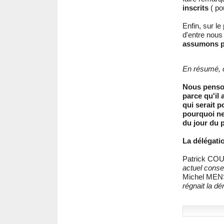
inscrits
( pou
Enfin, sur l
d'entre nous
assumons p
En résumé, c
Nous penson
parce qu'il 
qui serait 
pourquoi ne
du jour du 
La délégatio
Patrick C
actuel consei
Michel ME
régnait la dé