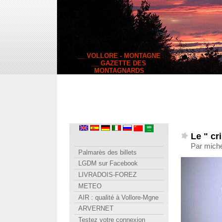
__ VOLLORE - MONTAGNE
__ GAZETTE DES
MONTAGNARDS
Le " cr
Par miche
Palmarès des billets
LGDM sur Facebook
LIVRADOIS-FOREZ
METEO
AIR : qualité à Vollore-Mgne
ARVERNET
Testez votre connexion