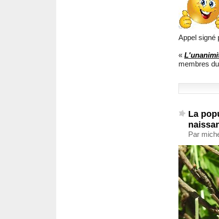
Appel signé 
«
L'unanimi
membres du c
La popu
naissa
Par miche