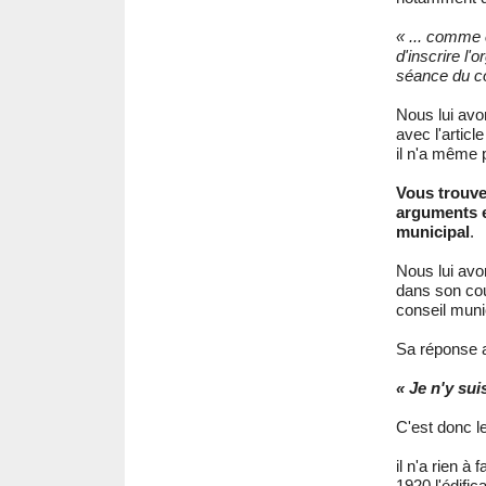
« ... comme 
d'inscrire l'
séance du co
Nous lui avo
avec l'artic
il n'a même 
Vous trouve
arguments en
municipal
.
Nous lui avo
dans son cour
conseil muni
Sa réponse a
« Je n'y sui
C'est donc l
il n'a rien à
1920 l'édific