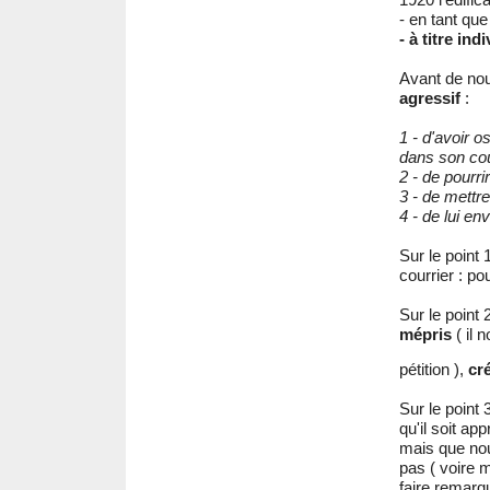
- en tant que
- à titre ind
Avant de nous
agressif
:
1 - d'avoir 
dans son cou
2 - de pourr
3 - de mettre
4 - de lui e
Sur le point 
courrier : pou
Sur le point
mépris
( il 
pétition ),
cr
Sur le point
qu'il soit ap
mais que nou
pas ( voire 
faire remarq