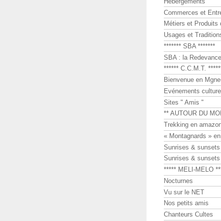
Hébergements
Commerces et Entr
Métiers et Produits 
Usages et Tradition
******* SBA *******
SBA : la Redevance 
****** C.C.M.T. *****
Bienvenue en Mgne-
Evénements culture
Sites " Amis "
** AUTOUR DU MO
Trekking en amazon
« Montagnards » en
Sunrises & sunset
Sunrises & sunset
***** MELI-MELO **
Nocturnes
Vu sur le NET
Nos petits amis
Chanteurs Cultes