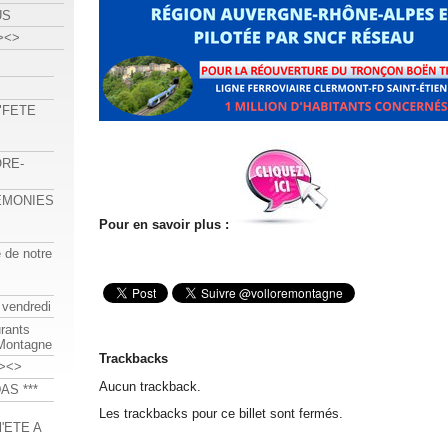
US
><>
 "FETE
ORE-
REMONIES
Pour en savoir plus :
e de notre
 vendredi
urants
-Montagne
Trackbacks
><>
Aucun trackback.
AS ***
Les trackbacks pour ce billet sont fermés.
'ETE A