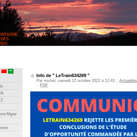
MONTAGNE
 DES
RDS
Info de " LeTrain634269 "
Par michel, samedi 22 octobre 2022 à 12:43
::
Actualités
::
PDF
ts
ok
EZ
lore-Mgne
exion