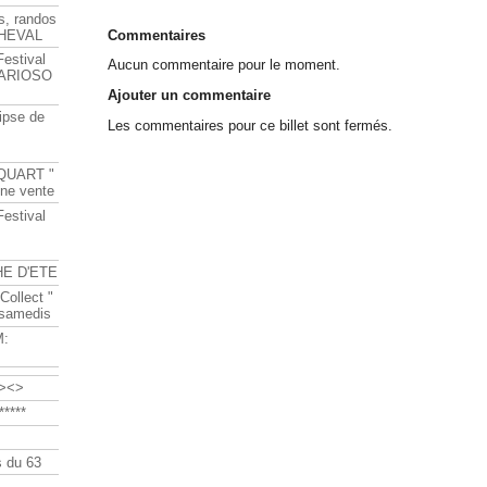
s, randos
Commentaires
HEVAL
Festival
Aucun commentaire pour le moment.
s ARIOSO
Ajouter un commentaire
ipse de
Les commentaires pour ce billet sont fermés.
QUART "
ine vente
Festival
HE D'ETE
Collect "
 samedis
M:
><>
****
 du 63