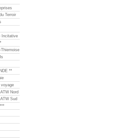
eprises
du Terroir
s
Incitative
*
Thiernoise
ls
NDE **
ie
 voyage
s ATW Nord
s ATW Sud
***