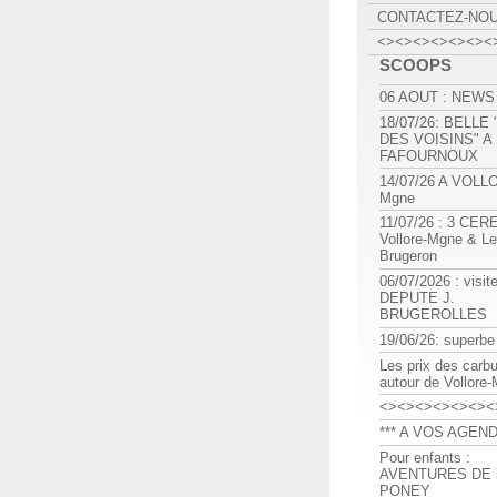
CONTACTEZ-NO
<><><><><><><
SCOOPS
06 AOUT : NEWS
18/07/26: BELLE
DES VOISINS" A
FAFOURNOUX
14/07/26 A VOLL
Mgne
11/07/26 : 3 CE
Vollore-Mgne & Le
Brugeron
06/07/2026 : visit
DEPUTE J.
BRUGEROLLES
19/06/26: superbe
Les prix des carb
autour de Vollore
<><><><><><><
*** A VOS AGEND
Pour enfants :
AVENTURES DE l
PONEY