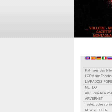
__ VOLLORE - 
__ GAZETTE
MONTAGNA
Palmarès des bille
LGDM sur Facebo
LIVRADOIS-FOR
METEO
AIR : qualité à Vol
ARVERNET
Testez votre conn
NEWSLETTER