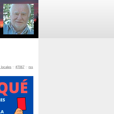
 locales
::
#7067
::
rss