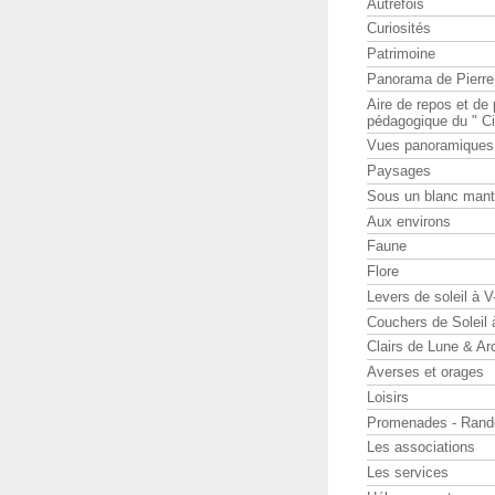
Autrefois
Curiosités
Patrimoine
Panorama de Pierr
Aire de repos et d
pédagogique du " Ci
Vues panoramiques
Paysages
Sous un blanc man
Aux environs
Faune
Flore
Levers de soleil à 
Couchers de Soleil
Clairs de Lune & Arc
Averses et orages
Loisirs
Promenades - Rand
Les associations
Les services