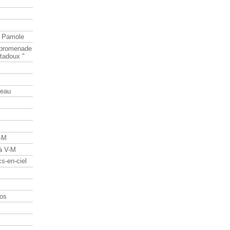
e Pamole
e promenade
tadoux "
teau
V-M
 à V-M
s-en-ciel
os