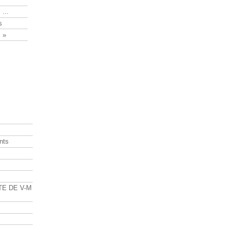
 ...
s
 »
nts
s
TE DE V-M