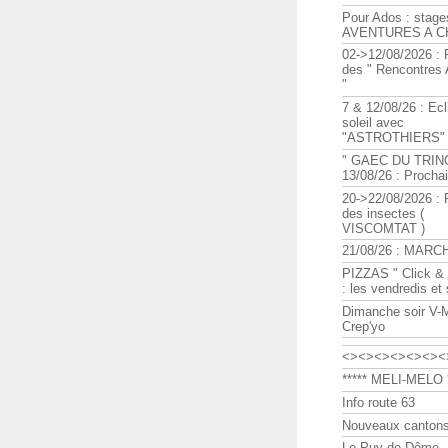
Pour Ados : stage
AVENTURES A C
02->12/08/2026 : 
des " Rencontre
"
7 & 12/08/26 : Ecl
soleil avec
"ASTROTHIERS"
" GAEC DU TRIN
13/08/26 : Procha
20->22/08/2026 : 
des insectes (
VISCOMTAT )
21/08/26 : MARC
PIZZAS " Click & 
: les vendredis et
Dimanche soir V-
Crep'yo
<><><><><><><
***** MELI-MELO *
Info route 63
Nouveaux cantons
Le Puy de Dôme