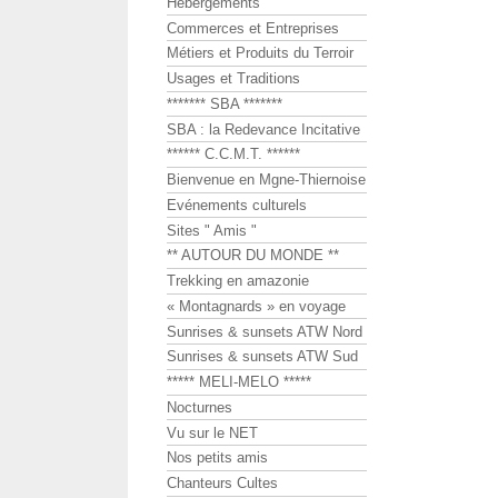
Hébergements
Commerces et Entreprises
Métiers et Produits du Terroir
Usages et Traditions
******* SBA *******
SBA : la Redevance Incitative
****** C.C.M.T. ******
Bienvenue en Mgne-Thiernoise
Evénements culturels
Sites " Amis "
** AUTOUR DU MONDE **
Trekking en amazonie
« Montagnards » en voyage
Sunrises & sunsets ATW Nord
Sunrises & sunsets ATW Sud
***** MELI-MELO *****
Nocturnes
Vu sur le NET
Nos petits amis
Chanteurs Cultes