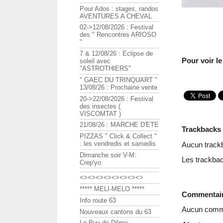
Pour Ados : stages, randos
AVENTURES A CHEVAL
02->12/08/2026 : Festival
des " Rencontres ARIOSO
"
7 & 12/08/26 : Eclipse de
Pour voir le
soleil avec
"ASTROTHIERS"
" GAEC DU TRINQUART "
13/08/26 : Prochaine vente
20->22/08/2026 : Festival
des insectes (
VISCOMTAT )
21/08/26 : MARCHE D'ETE
Trackbacks
PIZZAS " Click & Collect "
: les vendredis et samedis
Aucun track
Dimanche soir V-M:
Les trackbac
Crep'yo
<><><><><><><><>
***** MELI-MELO *****
Commentai
Info route 63
Aucun comme
Nouveaux cantons du 63
Le Puy de Dôme