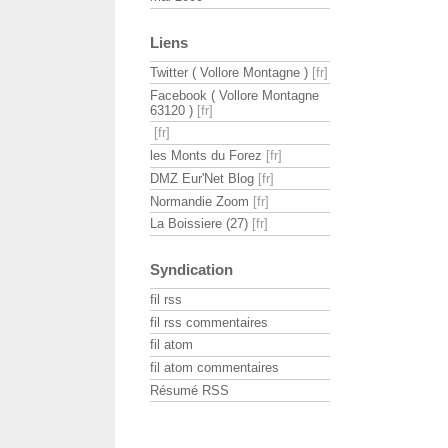
Liens
Twitter ( Vollore Montagne )
Facebook ( Vollore Montagne
63120 )
les Monts du Forez
DMZ Eur'Net Blog
Normandie Zoom
La Boissiere (27)
Syndication
fil rss
fil rss commentaires
fil atom
fil atom commentaires
Résumé RSS