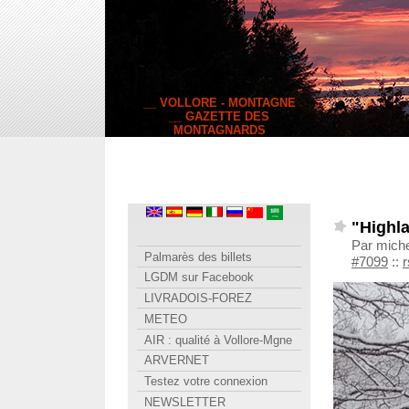
__ VOLLORE - MONTAGNE
__ GAZETTE DES
MONTAGNARDS
"Highla
Par miche
Palmarès des billets
#7099
::
r
LGDM sur Facebook
LIVRADOIS-FOREZ
METEO
AIR : qualité à Vollore-Mgne
ARVERNET
Testez votre connexion
NEWSLETTER