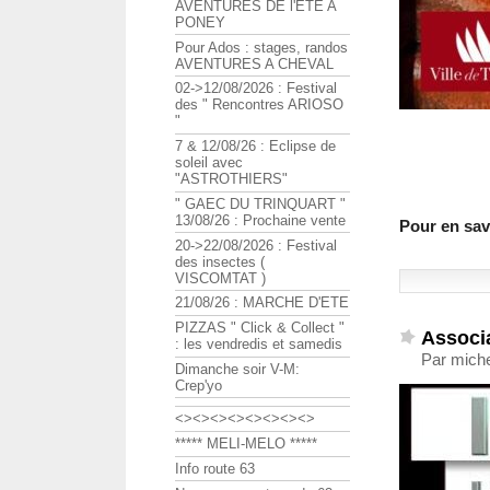
AVENTURES DE l'ETE A
PONEY
Pour Ados : stages, randos
AVENTURES A CHEVAL
02->12/08/2026 : Festival
des " Rencontres ARIOSO
"
7 & 12/08/26 : Eclipse de
soleil avec
"ASTROTHIERS"
" GAEC DU TRINQUART "
13/08/26 : Prochaine vente
Pour en sav
20->22/08/2026 : Festival
des insectes (
VISCOMTAT )
21/08/26 : MARCHE D'ETE
PIZZAS " Click & Collect "
Associ
: les vendredis et samedis
Par miche
Dimanche soir V-M:
Crep'yo
<><><><><><><><>
***** MELI-MELO *****
Info route 63