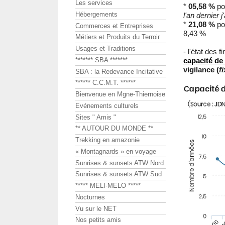
Les services
*
05,58 %
pou
Hébergements
l'an dernier 
*
21,08 %
pou
Commerces et Entreprises
8,43 %
Métiers et Produits du Terroir
Usages et Traditions
- l'état des
******* SBA *******
capacité de
vigilance (
f
SBA : la Redevance Incitative
****** C.C.M.T. ******
Bienvenue en Mgne-Thiernoise
Evénements culturels
Sites " Amis "
** AUTOUR DU MONDE **
Trekking en amazonie
« Montagnards » en voyage
Sunrises & sunsets ATW Nord
Sunrises & sunsets ATW Sud
***** MELI-MELO *****
Nocturnes
Vu sur le NET
Nos petits amis