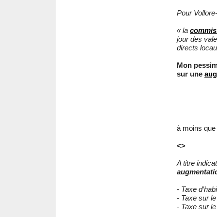
Pour Vollore
« la
commiss
jour des val
directs locau
Mon pessimi
sur une
aug
à moins que 
<>
A titre indic
augmentati
- Taxe d’hab
- Taxe sur le fo
- Taxe sur le f