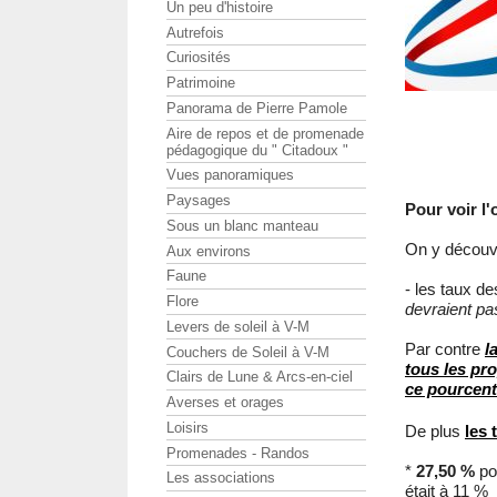
Un peu d'histoire
Autrefois
Curiosités
Patrimoine
Panorama de Pierre Pamole
Aire de repos et de promenade
pédagogique du " Citadoux "
Vues panoramiques
Paysages
Pour voir l'
Sous un blanc manteau
On y découv
Aux environs
Faune
- les taux d
Flore
devraient p
Levers de soleil à V-M
Par contre
l
Couchers de Soleil à V-M
tous les pr
Clairs de Lune & Arcs-en-ciel
ce pourcent
Averses et orages
Loisirs
De plus
les
Promenades - Randos
*
27,50 %
pou
Les associations
était à 11 %