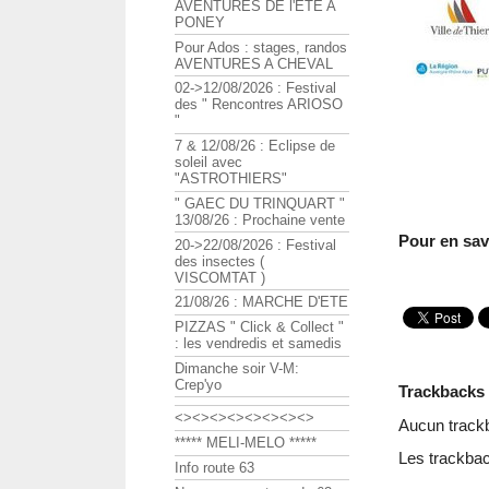
AVENTURES DE l'ETE A
PONEY
Pour Ados : stages, randos
AVENTURES A CHEVAL
02->12/08/2026 : Festival
des " Rencontres ARIOSO
"
7 & 12/08/26 : Eclipse de
soleil avec
"ASTROTHIERS"
" GAEC DU TRINQUART "
13/08/26 : Prochaine vente
Pour en savo
20->22/08/2026 : Festival
des insectes (
VISCOMTAT )
21/08/26 : MARCHE D'ETE
PIZZAS " Click & Collect "
: les vendredis et samedis
Dimanche soir V-M:
Crep'yo
Trackbacks
<><><><><><><><>
Aucun track
***** MELI-MELO *****
Les trackbac
Info route 63