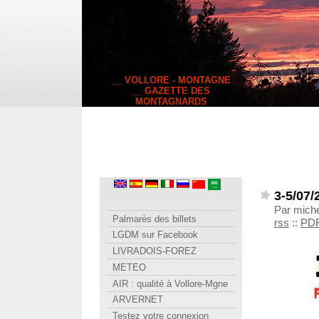
__ VOLLORE - MONTAGNE
__ GAZETTE DES
MONTAGNARDS
3-5/07
Par miche
Palmarès des billets
rss
::
PD
LGDM sur Facebook
LIVRADOIS-FOREZ
METEO
AIR : qualité à Vollore-Mgne
ARVERNET
Testez votre connexion