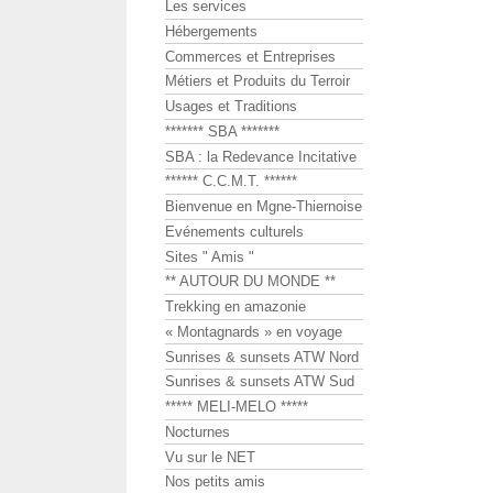
Les services
Hébergements
Commerces et Entreprises
Métiers et Produits du Terroir
Usages et Traditions
******* SBA *******
SBA : la Redevance Incitative
****** C.C.M.T. ******
Bienvenue en Mgne-Thiernoise
Evénements culturels
Sites " Amis "
** AUTOUR DU MONDE **
Trekking en amazonie
« Montagnards » en voyage
Sunrises & sunsets ATW Nord
Sunrises & sunsets ATW Sud
***** MELI-MELO *****
Nocturnes
Vu sur le NET
Nos petits amis