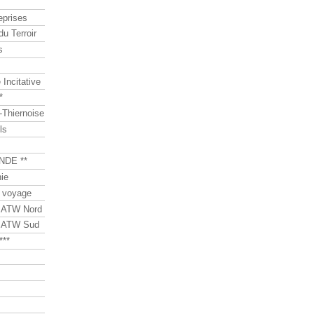
eprises
du Terroir
s
Incitative
*
Thiernoise
ls
NDE **
ie
 voyage
s ATW Nord
s ATW Sud
***