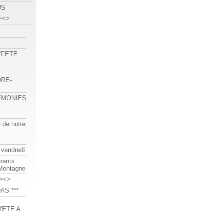
US
><>
 "FETE
ORE-
REMONIES
e de notre
 vendredi
urants
-Montagne
><>
AS ***
'ETE A