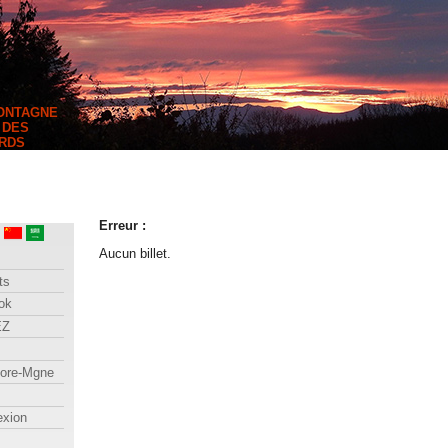
MONTAGNE
 DES
RDS
Erreur :
Aucun billet.
ts
ok
EZ
lore-Mgne
exion