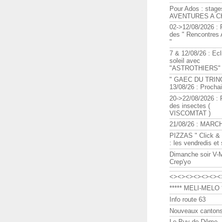
Pour Ados : stage
AVENTURES A C
02->12/08/2026 : 
des " Rencontre
"
7 & 12/08/26 : Ecl
soleil avec
"ASTROTHIERS"
" GAEC DU TRIN
13/08/26 : Procha
20->22/08/2026 : 
des insectes (
VISCOMTAT )
21/08/26 : MARC
PIZZAS " Click & 
: les vendredis et
Dimanche soir V-
Crep'yo
<><><><><><><
***** MELI-MELO *
Info route 63
Nouveaux cantons
Le Puy de Dôme