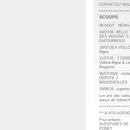
CONTACTEZ-NO
<><><><><><><
SCOOPS
08 AOUT : NEWS
18/07/26: BELLE
DES VOISINS" A
FAFOURNOUX
14/07/26 A VOLL
Mgne
11/07/26 : 3 CE
Vollore-Mgne & Le
Brugeron
06/07/2026 : visit
DEPUTE J.
BRUGEROLLES
19/06/26: superbe
Les prix des carb
autour de Vollore
<><><><><><><
*** A VOS AGEND
Pour enfants :
AVENTURES DE l
PONEY