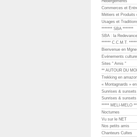
Hébergements
Commerces et Entr
Métiers et Produits 
Usages et Tradition
******* SBA *******
SBA : la Redevance 
****** C.C.M.T. *****
Bienvenue en Mgne-
Evénements culture
Sites " Amis "
** AUTOUR DU MO
Trekking en amazon
« Montagnards » en
Sunrises & sunset
Sunrises & sunset
***** MELI-MELO **
Nocturnes
Vu sur le NET
Nos petits amis
Chanteurs Cultes