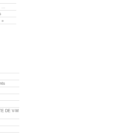
 ...
s
 »
nts
s
TE DE V-M