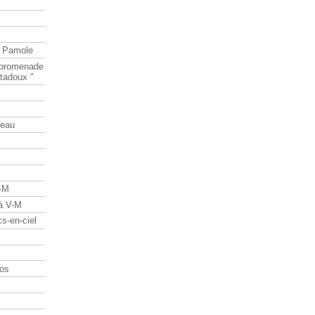
e Pamole
e promenade
tadoux "
teau
V-M
 à V-M
s-en-ciel
os