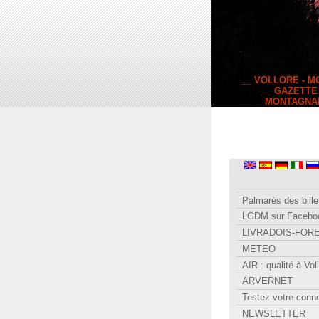
__ VOLLORE - 
__ GAZETTE
MONTAGNA
Palmarès des bille
LGDM sur Facebo
LIVRADOIS-FOR
METEO
AIR : qualité à Vol
ARVERNET
Testez votre conn
NEWSLETTER