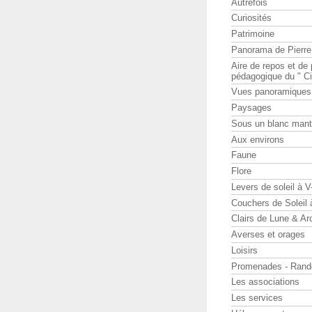
Autrefois
Curiosités
Patrimoine
Panorama de Pierr
Aire de repos et d
pédagogique du " Ci
Vues panoramiques
Paysages
Sous un blanc man
Aux environs
Faune
Flore
Levers de soleil à 
Couchers de Soleil
Clairs de Lune & Arc
Averses et orages
Loisirs
Promenades - Rand
Les associations
Les services