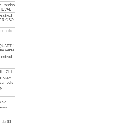
s, randos
HEVAL
Festival
s ARIOSO
ipse de
QUART "
ine vente
Festival
HE D'ETE
Collect "
 samedis
M:
><>
****
 du 63