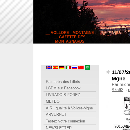
__ VOLLORE - MONTAGNE
__ GAZETTE DES
MONTAGNARDS
11/07/
Mgne
Palmarès des billets
Par miche
LGDM sur Facebook
#7562
::
r
LIVRADOIS-FOREZ
METEO
AIR : qualité à Vollore-Mgne
ARVERNET
Testez votre connexion
NEWSLETTER