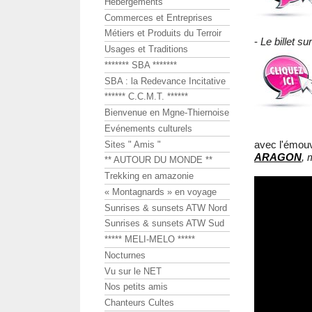
Hébergements
Commerces et Entreprises
Métiers et Produits du Terroir
-
Le billet 
Usages et Traditions
******* SBA *******
SBA : la Redevance Incitative
****** C.C.M.T. ******
Bienvenue en Mgne-Thiernoise
Evénements culturels
avec l'émouv
Sites " Amis "
ARAGON
, 
** AUTOUR DU MONDE **
Trekking en amazonie
« Montagnards » en voyage
Sunrises & sunsets ATW Nord
Sunrises & sunsets ATW Sud
***** MELI-MELO *****
Nocturnes
Vu sur le NET
Nos petits amis
Chanteurs Cultes