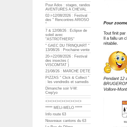
Pour Ados : stages, randos
AVENTURES A CHEVAL
02->12/08/2026 : Festival
des " Rencontres ARIOSO
Pour zoomer,
"
7 & 12/08/26 : Eclipse de
Tout finit par 
soleil avec
Il a fallu un
"ASTROTHIERS"
rétablie.
" GAEC DU TRINQUART "
13/08/26 : Prochaine vente
20->22/08/2026 : Festival
des insectes (
VISCOMTAT )
21/08/26 : MARCHE D'ETE
PIZZAS " Click & Collect "
Pendant 12 a
: les vendredis et samedis
BRUGERON l'
Dimanche soir V-M:
Vollore-Mon
Crep'yo
<><><><><><><><>
***** MELI-MELO *****
Info route 63
Nouveaux cantons du 63
Le Puy de Dôme