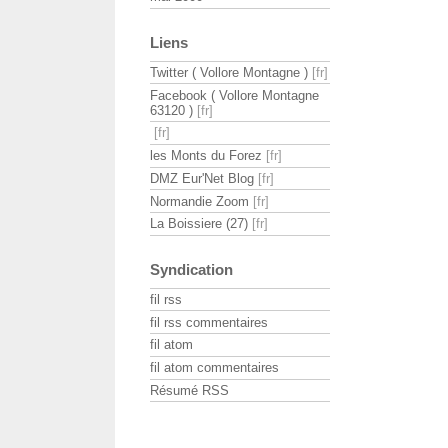
Liens
Twitter ( Vollore Montagne )
Facebook ( Vollore Montagne
63120 )
les Monts du Forez
DMZ Eur'Net Blog
Normandie Zoom
La Boissiere (27)
Syndication
fil rss
fil rss commentaires
fil atom
fil atom commentaires
Résumé RSS