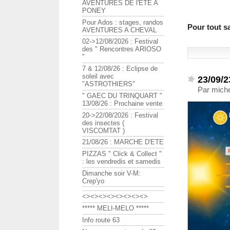
AVENTURES DE l'ETE A
PONEY
Pour Ados : stages, randos
Pour tout sa
AVENTURES A CHEVAL
02->12/08/2026 : Festival
des " Rencontres ARIOSO
"
7 & 12/08/26 : Eclipse de
soleil avec
23/09/2
"ASTROTHIERS"
Par mich
" GAEC DU TRINQUART "
13/08/26 : Prochaine vente
20->22/08/2026 : Festival
des insectes (
VISCOMTAT )
21/08/26 : MARCHE D'ETE
PIZZAS " Click & Collect "
: les vendredis et samedis
Dimanche soir V-M:
Crep'yo
<><><><><><><><>
***** MELI-MELO *****
Info route 63