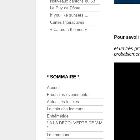
Nouveaux cantons du 63
Le Puy de Dôme
If you like sunsets ...
Cartes Interactives
« Cartes à thèmes »
Pour savoir 
et un très g
probablemen
* SOMMAIRE *
Accueil
Prochains événements
Actualités locales
Le coin des lecteurs
Ephéméride
* A LA DECOUVERTE DE V-M
*
La commune