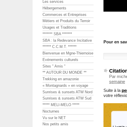
Les services
Hébergements
Commerces et Entreprises
Métiers et Produits du Terroir
Usages et Traditions
******* SBA *******
SBA : la Redevance Incitative
Pour en sav
****** C.C.M.T. ******
Bienvenue en Mgne-Thiernoise
Evénements culturels
Sites " Amis "
Citatio
** AUTOUR DU MONDE **
Par mich
Trekking en amazonie
semaine
« Montagnards » en voyage
Suite à la
pe
Sunrises & sunsets ATW Nord
votre réflex
Sunrises & sunsets ATW Sud
***** MELI-MELO *****
Nocturnes
Vu sur le NET
Nos petits amis