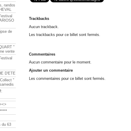
s, randos
HEVAL
Festival
Trackbacks
s ARIOSO
Aucun trackback.
ipse de
Les trackbacks pour ce billet sont fermés.
QUART "
ine vente
Commentaires
Festival
Aucun commentaire pour le moment.
Ajouter un commentaire
HE D'ETE
Les commentaires pour ce billet sont fermés.
Collect "
 samedis
M:
><>
****
 du 63