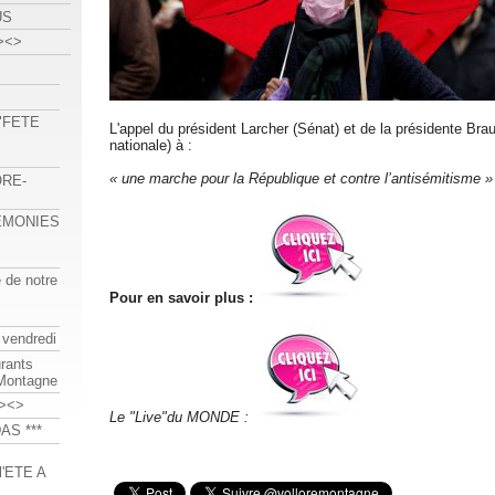
US
><>
 "FETE
L'appel du président Larcher (Sénat) et de la présidente Br
nationale) à :
« une marche pour la République et contre l’antisémitisme »
ORE-
REMONIES
e de notre
Pour en savoir plus :
 vendredi
urants
-Montagne
><>
Le "Live"du MONDE :
AS ***
'ETE A