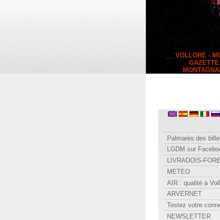
__ VOLLORE - 
__ GAZETTE
MONTAGNA
Palmarès des bille
LGDM sur Facebo
LIVRADOIS-FOR
METEO
AIR : qualité à Vol
ARVERNET
Testez votre conn
NEWSLETTER