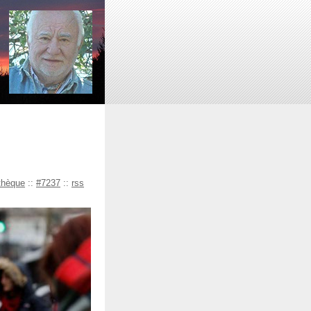
hèque
::
#7237
::
rss