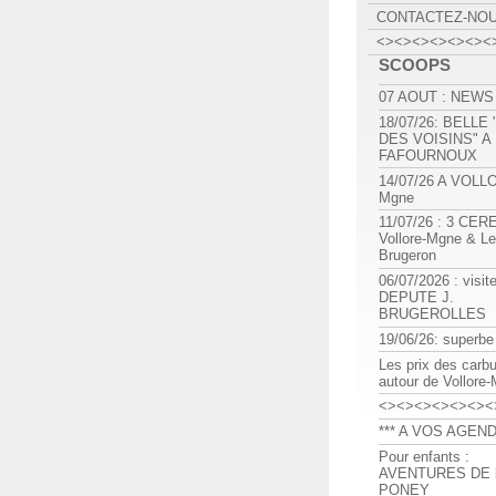
CONTACTEZ-NO
<><><><><><><
SCOOPS
07 AOUT : NEWS
18/07/26: BELLE
DES VOISINS" A
FAFOURNOUX
14/07/26 A VOLL
Mgne
11/07/26 : 3 CE
Vollore-Mgne & Le
Brugeron
06/07/2026 : visit
DEPUTE J.
BRUGEROLLES
19/06/26: superbe
Les prix des carb
autour de Vollore
<><><><><><><
*** A VOS AGEND
Pour enfants :
AVENTURES DE l
PONEY