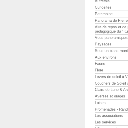
Autrefois
Curiosités
Patrimoine
Panorama de Pierr
Aire de repos et d
pédagogique du " Ci
Vues panoramiques
Paysages
Sous un blanc man
Aux environs
Faune
Flore
Levers de soleil à 
Couchers de Soleil
Clairs de Lune & Arc
Averses et orages
Loisirs
Promenades - Rand
Les associations
Les services