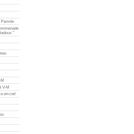
e Pamole
e promenade
tadoux "
teau
V-M
 à V-M
s-en-ciel
os