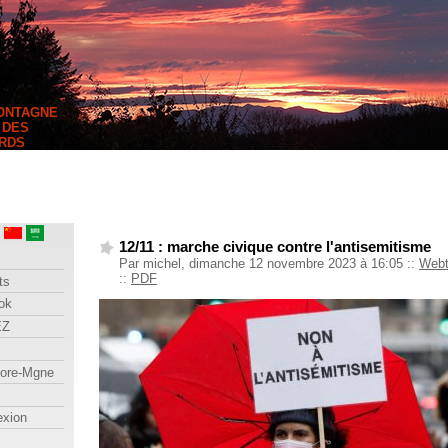
MONTAGNE
 DES
RDS
12/11 : marche civique contre l'antisemitisme
Par michel, dimanche 12 novembre 2023 à 16:05
::
Webt
::
PDF
ts
ok
EZ
lore-Mgne
exion