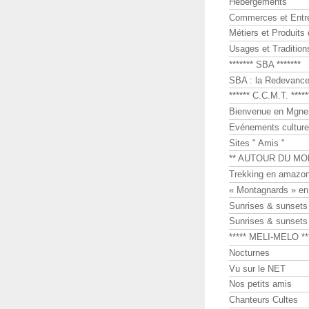
Hébergements
Commerces et Entr
Métiers et Produits 
Usages et Tradition
******* SBA *******
SBA : la Redevance 
****** C.C.M.T. *****
Bienvenue en Mgne-
Evénements culture
Sites " Amis "
** AUTOUR DU MO
Trekking en amazon
« Montagnards » en
Sunrises & sunset
Sunrises & sunset
***** MELI-MELO **
Nocturnes
Vu sur le NET
Nos petits amis
Chanteurs Cultes