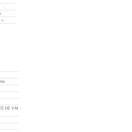
 ...
s
 »
nts
s
TE DE V-M