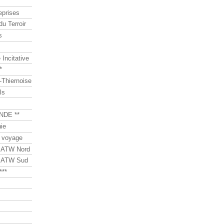
eprises
du Terroir
s
Incitative
*
Thiernoise
ls
NDE **
ie
 voyage
s ATW Nord
s ATW Sud
***