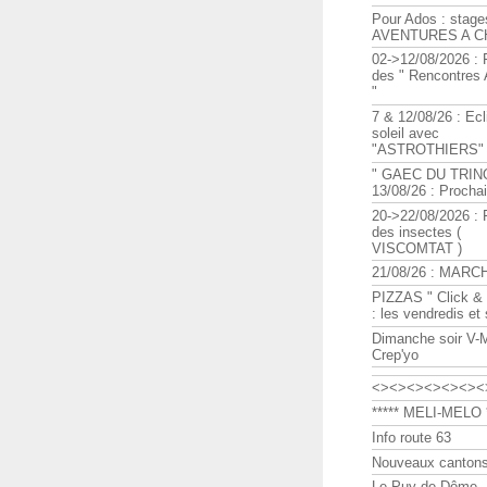
Pour Ados : stage
AVENTURES A C
02->12/08/2026 : 
des " Rencontre
"
7 & 12/08/26 : Ecl
soleil avec
"ASTROTHIERS"
" GAEC DU TRIN
13/08/26 : Procha
20->22/08/2026 : 
des insectes (
VISCOMTAT )
21/08/26 : MARC
PIZZAS " Click & 
: les vendredis et
Dimanche soir V-
Crep'yo
<><><><><><><
***** MELI-MELO *
Info route 63
Nouveaux cantons
Le Puy de Dôme