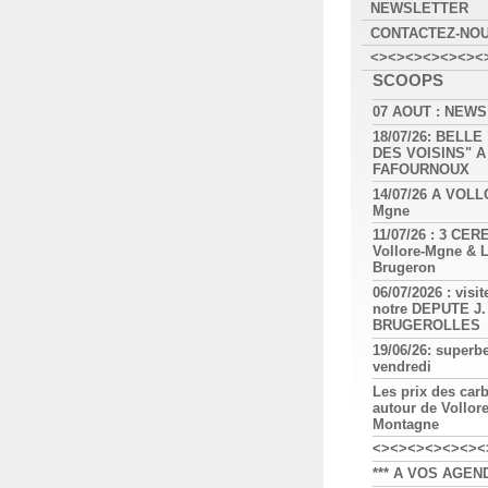
NEWSLETTER
CONTACTEZ-NO
<><><><><><><
SCOOPS
07 AOUT : NEWS
18/07/26: BELLE
DES VOISINS" A
FAFOURNOUX
14/07/26 A VOLL
Mgne
11/07/26 : 3 CE
Vollore-Mgne & 
Brugeron
06/07/2026 : visit
notre DEPUTE J.
BRUGEROLLES
19/06/26: superb
vendredi
Les prix des car
autour de Vollore
Montagne
<><><><><><><
*** A VOS AGEND