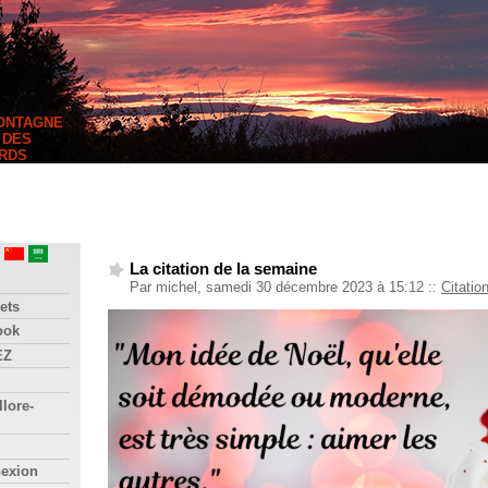
MONTAGNE
 DES
RDS
La citation de la semaine
Par michel, samedi 30 décembre 2023 à 15:12
::
Citatio
ets
ook
EZ
llore-
nexion