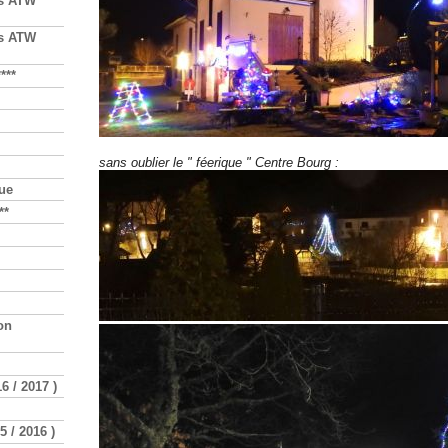
ts ATW
ts ATW
***
sans oublier le " féerique " Centre Bourg :
que
**
on
 / 2017 )
 / 2016 )