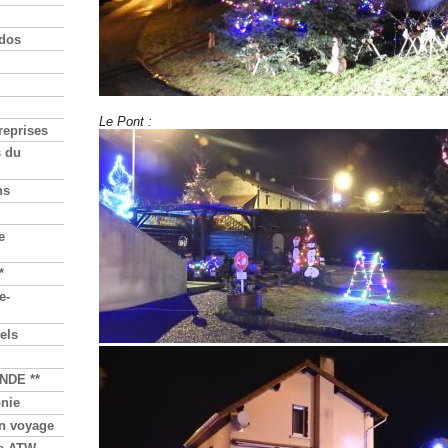
dos
Le Pont :
reprises
s du
ns
e
*
e-
els
NDE **
nie
n voyage