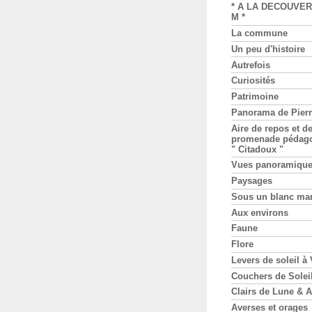
* A LA DECOUVER
M *
La commune
Un peu d'histoire
Autrefois
Curiosités
Patrimoine
Panorama de Pier
Aire de repos et d
promenade pédag
" Citadoux "
Vues panoramiqu
Paysages
Sous un blanc ma
Aux environs
Faune
Flore
Levers de soleil à
Couchers de Solei
Clairs de Lune & A
Averses et orages