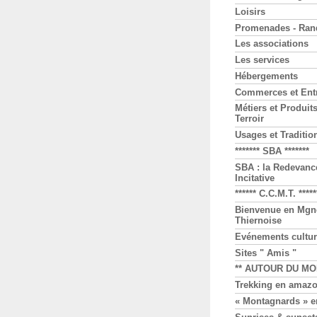
Loisirs
Promenades - Ran
Les associations
Les services
Hébergements
Commerces et Ent
Métiers et Produit
Terroir
Usages et Traditio
******* SBA *******
SBA : la Redevanc
Incitative
****** C.C.M.T. *****
Bienvenue en Mgn
Thiernoise
Evénements cultur
Sites " Amis "
** AUTOUR DU MO
Trekking en amazo
« Montagnards » e