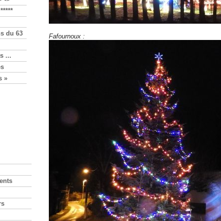
*****
s du 63
Fafournoux :
s ...
es
s »
ents
rs