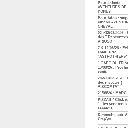
Pour enfants :
AVENTURES DE l
PONEY
Pour Ados : stag
randos AVENTU
CHEVAL
02->12/08/2026 : 
des " Rencontres
ARIOSO "
7 & 12/08/26 : Ec
soleil avec
"ASTROTHIERS"
" GAEC DU TRIN
13/08/26 : Proch
vente
20->22/08/2026 : 
des insectes (
VISCOMTAT )
21/08/26 : MARC
PIZZAS " Click &
" : les vendredis 
samedis
Dimanche soir V
Crep'yo
<><><><><><><