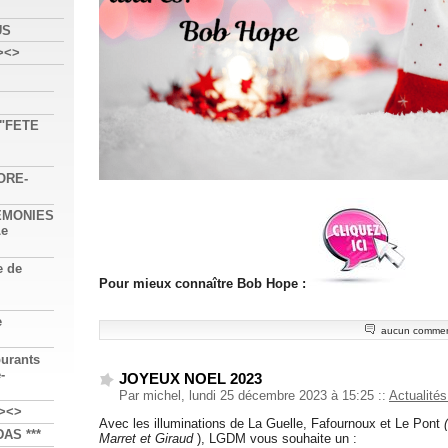
US
><>
 "FETE
ORE-
REMONIES
Le
e de
Pour mieux connaître Bob Hope :
e
aucun commen
burants
-
JOYEUX NOEL 2023
Par michel, lundi 25 décembre 2023 à 15:25
::
Actualités
><>
Avec les illuminations de La Guelle, Fafournoux et Le Pont
AS ***
Marret et Giraud
), LGDM vous souhaite un :