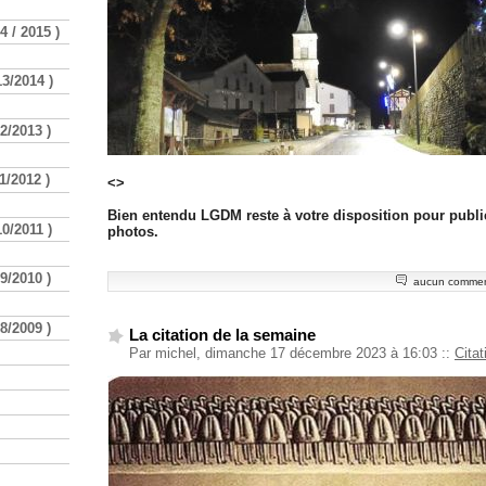
 / 2015 )
3/2014 )
2/2013 )
1/2012 )
<>
Bien entendu LGDM reste à votre disposition pour publi
0/2011 )
photos.
9/2010 )
aucun commen
8/2009 )
La citation de la semaine
Par michel, dimanche 17 décembre 2023 à 16:03
::
Cita