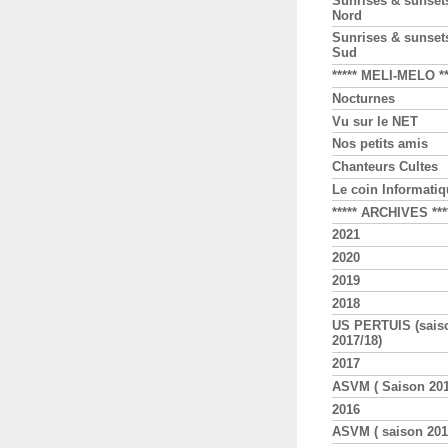
Sunrises & sunse
Nord
Sunrises & sunse
Sud
***** MELI-MELO **
Nocturnes
Vu sur le NET
Nos petits amis
Chanteurs Cultes
Le coin Informati
***** ARCHIVES ***
2021
2020
2019
2018
US PERTUIS (sais
2017/18)
2017
ASVM ( Saison 2016
2016
ASVM ( saison 2015