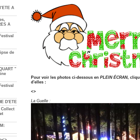
'ETE A
es,
RES A
Festival
lipse de
QUART "
aine
Pour voir les photos ci-dessous en
PLEIN ÉCRAN
, cliq
d'elles :
Festival
<>
La Guelle :
HE D'ETE
 Collect
et
-M:
><>