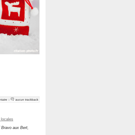
taire
::
aucun trackback
 locales
( Bravo aux Bert,