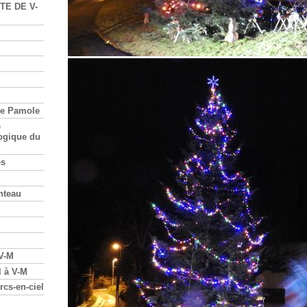
TE DE V-
re Pamole
e
ogique du
es
nteau
 V-M
l à V-M
rcs-en-ciel