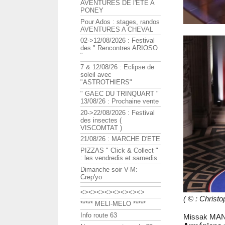
AVENTURES DE l'ETE A
PONEY
Pour Ados : stages, randos
AVENTURES A CHEVAL
02->12/08/2026 : Festival
des " Rencontres ARIOSO
"
7 & 12/08/26 : Eclipse de
soleil avec
"ASTROTHIERS"
" GAEC DU TRINQUART "
13/08/26 : Prochaine vente
20->22/08/2026 : Festival
des insectes (
VISCOMTAT )
21/08/26 : MARCHE D'ETE
PIZZAS " Click & Collect "
: les vendredis et samedis
Dimanche soir V-M:
Crep'yo
<><><><><><><><>
( © : Chris
***** MELI-MELO *****
Info route 63
Missak MANO