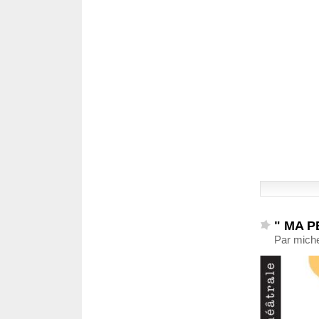
" MA P
Par miche