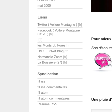
octobre 2005
mai 2000
Liens
Twitter ( Vollore Montagne )
Facebook ( Vollore Montagne
63120 )
Pour mieux
les Monts du Forez
Son discours
DMZ Eur'Net Blog
Normandie Zoom
La Boissiere (27)
Syndication
fil rss
fil rss commentaires
fil atom
fil atom commentaires
Une pluie 
Résumé RSS