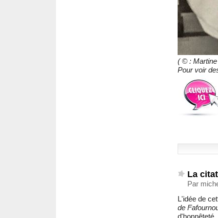
( © : Marti
Pour voir de
La cita
Par miche
L'idée de ce
de Fafournou
d'honnêteté.