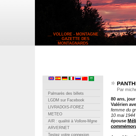
__ VOLLORE - MONTAGNE
__ GAZETTE DES
MONTAGNARDS
PANTHE
Par miche
Palmarès des billets
80 ans, jou
LGDM sur Facebook
Valérien av
LIVRADOIS-FOREZ
femme du grou
METEO
10 mai 1944 
épouse
Mél
AIR : qualité à Vollore-Mgne
commémora
ARVERNET
Testez votre connexion