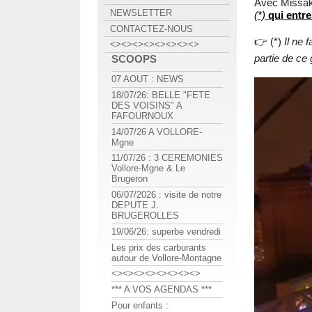
Avec Miss
NEWSLETTER
(*)
qui entr
CONTACTEZ-NOUS
👉 (*)
Il ne 
<><><><><><><><>
partie de ce
SCOOPS
07 AOUT : NEWS
18/07/26: BELLE "FETE
DES VOISINS" A
FAFOURNOUX
14/07/26 A VOLLORE-
Mgne
11/07/26 : 3 CEREMONIES
Vollore-Mgne & Le
Brugeron
06/07/2026 : visite de notre
DEPUTE J.
BRUGEROLLES
19/06/26: superbe vendredi
Les prix des carburants
autour de Vollore-Montagne
<><><><><><><><>
*** A VOS AGENDAS ***
Pour enfants :