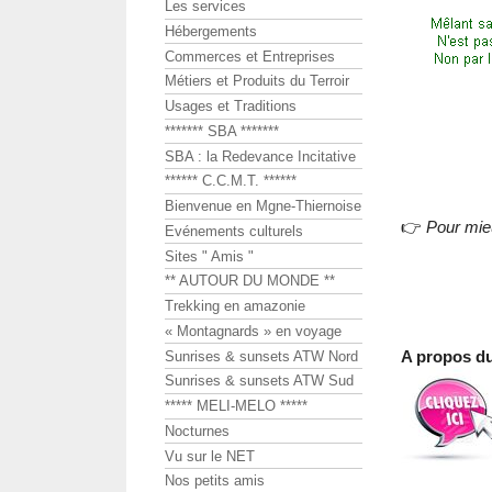
Les services
Hébergements
Commerces et Entreprises
Métiers et Produits du Terroir
Usages et Traditions
******* SBA *******
SBA : la Redevance Incitative
****** C.C.M.T. ******
Bienvenue en Mgne-Thiernoise
👉
Pour mie
Evénements culturels
Sites " Amis "
** AUTOUR DU MONDE **
Trekking en amazonie
« Montagnards » en voyage
A propos d
Sunrises & sunsets ATW Nord
Sunrises & sunsets ATW Sud
***** MELI-MELO *****
Nocturnes
Vu sur le NET
Nos petits amis