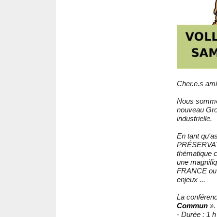
Cher.e.s am
Nous sommes 
nouveau Grou
industrielle.
En tant qu'
PRÉSERVATIO
thématique c
une magnifi
FRANCE ou a
enjeux ...
La conférence
Commun
».
- Durée : 1 h