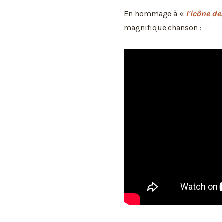
En hommage à «
l'icône de
magnifique chanson :