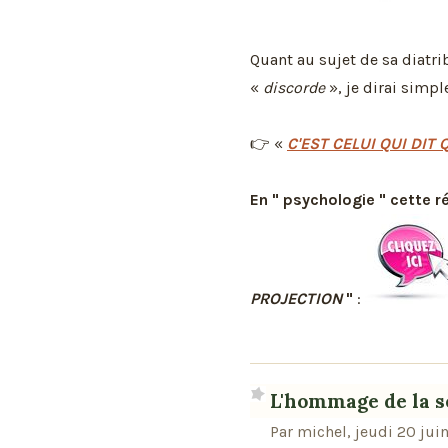
Quant au sujet de sa diatri
«
discorde
», je dirai simp
👉 «
C'EST CELUI QUI DIT 
En " psychologie " cette r
PROJECTION
"
:
L'hommage de la 
Par michel, jeudi 20 jui