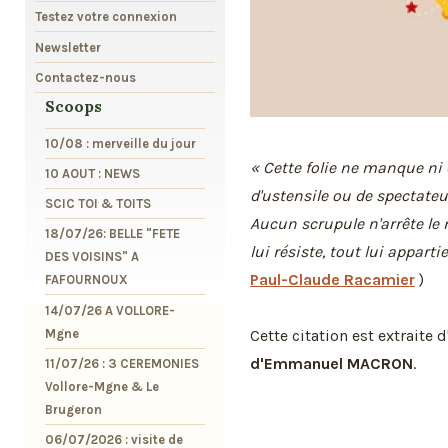
Testez votre connexion
Newsletter
Contactez-nous
Scoops
10/08 : merveille du jour
« Cette folie ne manque ni d
10 AOUT : NEWS
d'ustensile ou de spectateur
SCIC TOI & TOITS
Aucun scrupule n'arrête le 
18/07/26: BELLE "FETE
lui résiste, tout lui apparti
DES VOISINS" A
Paul-Claude Racamier
)
FAFOURNOUX
14/07/26 A VOLLORE-
Mgne
Cette citation est extraite 
d'Emmanuel MACRON
.
11/07/26 : 3 CEREMONIES
Vollore-Mgne & Le
Brugeron
06/07/2026 : visite de