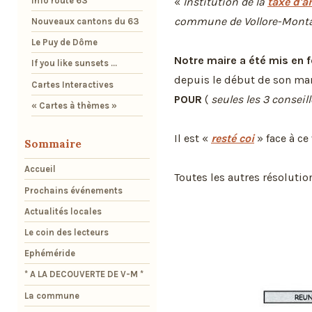
Info route 63
«
Institution de la
taxe d'
commune de Vollore-Mont
Nouveaux cantons du 63
Le Puy de Dôme
Notre maire a été mis en f
If you like sunsets ...
depuis le début de son ma
Cartes Interactives
POUR
(
seules les 3 conseill
« Cartes à thèmes »
Il est «
resté coi
» face à ce 
Sommaire
Accueil
Toutes les autres résolution
Prochains événements
Actualités locales
Le coin des lecteurs
Ephéméride
* A LA DECOUVERTE DE V-M *
La commune