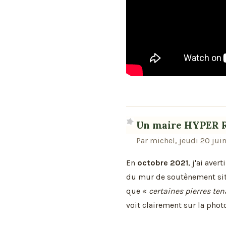
Un maire HYPER R
Par michel, jeudi 20 jui
En
octobre 2021
, j'ai aver
du mur de soutènement sit
que «
certaines pierres te
voit clairement sur la photo