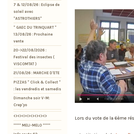
7 & 12/08/26 : Eclipse de
soleil avec
"ASTROTHIERS"
" GAEC DU TRINQUART "
13/08/26 : Prochaine
vente
20->22/08/2026 :
Festival des insectes (
VISCOMTAT )
21/08/26 : MARCHE D'ETE
PIZZAS " Click & Collect "
: les vendredis et samedis
Dimanche soir V-M:
Crep'yo
<><><><><><><><>
Lors du vote de la 6ème rés
***** MELI-MELO *****