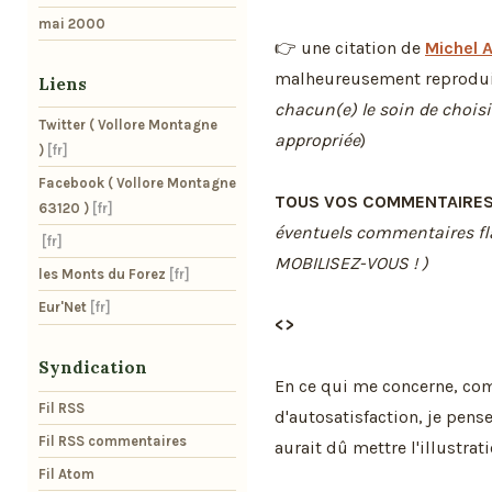
mai 2000
👉 une citation de
Michel 
malheureusement reprodu
Liens
chacun(e) le soin de choisir
Twitter ( Vollore Montagne
appropriée
)
)
Facebook ( Vollore Montagne
TOUS VOS COMMENTAIRES
63120 )
éventuels commentaires fl
MOBILISEZ-VOUS ! )
les Monts du Forez
Eur'Net
<>
Syndication
En ce qui me concerne, co
Fil RSS
d'autosatisfaction, je pens
Fil RSS commentaires
aurait dû mettre l'illustrat
Fil Atom