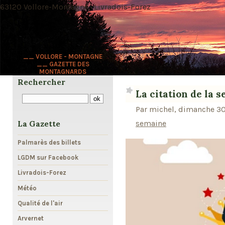
63120 Vollore-Montagne · Livradois-Forez
__ VOLLORE - MONTAGNE
__ GAZETTE DES
MONTAGNARDS
Rechercher
La citation de la 
Par michel, dimanche 30
semaine
La Gazette
Palmarès des billets
LGDM sur Facebook
Livradois-Forez
Météo
Qualité de l'air
Arvernet