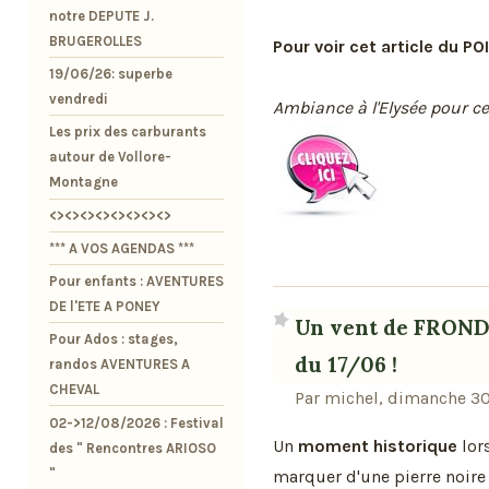
notre DEPUTE J.
BRUGEROLLES
Pour voir cet article du PO
19/06/26: superbe
vendredi
Ambiance à l'Elysée pour ce 
Les prix des carburants
autour de Vollore-
Montagne
<><><><><><><><>
*** A VOS AGENDAS ***
Pour enfants : AVENTURES
DE l'ETE A PONEY
Un vent de FRONDE
Pour Ados : stages,
du 17/06 !
randos AVENTURES A
CHEVAL
Par michel, dimanche 30
02->12/08/2026 : Festival
Un
moment historique
lor
des " Rencontres ARIOSO
"
marquer d'une pierre noire 