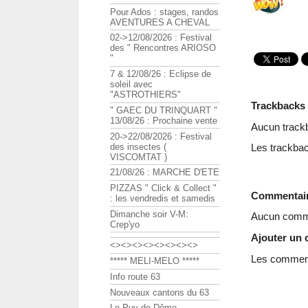
Pour Ados : stages, randos
AVENTURES A CHEVAL
02->12/08/2026 : Festival
des " Rencontres ARIOSO
"
7 & 12/08/26 : Eclipse de
soleil avec
"ASTROTHIERS"
Trackbacks
" GAEC DU TRINQUART "
13/08/26 : Prochaine vente
Aucun track
20->22/08/2026 : Festival
des insectes (
Les trackbac
VISCOMTAT )
21/08/26 : MARCHE D'ETE
PIZZAS " Click & Collect "
Commentai
: les vendredis et samedis
Dimanche soir V-M:
Aucun comme
Crep'yo
Ajouter un
<><><><><><><><>
Les commenta
***** MELI-MELO *****
Info route 63
Nouveaux cantons du 63
Le Puy de Dôme