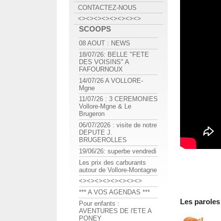
CONTACTEZ-NOUS
<><><><><><><><>
SCOOPS
08 AOUT : NEWS
18/07/26: BELLE "FETE
DES VOISINS" A
FAFOURNOUX
14/07/26 A VOLLORE-
Mgne
11/07/26 : 3 CEREMONIES
Vollore-Mgne & Le
Brugeron
06/07/2026 : visite de notre
DEPUTE J.
BRUGEROLLES
19/06/26: superbe vendredi
Les prix des carburants
autour de Vollore-Montagne
<><><><><><><><>
*** A VOS AGENDAS ***
Les paroles
Pour enfants :
AVENTURES DE l'ETE A
PONEY