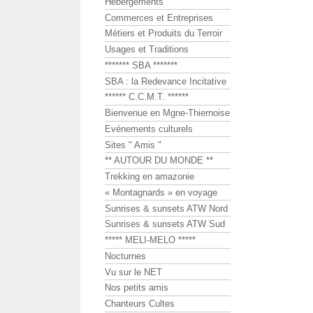
Hébergements
Commerces et Entreprises
Métiers et Produits du Terroir
Usages et Traditions
******* SBA *******
SBA : la Redevance Incitative
****** C.C.M.T. ******
Bienvenue en Mgne-Thiernoise
Evénements culturels
Sites " Amis "
** AUTOUR DU MONDE **
Trekking en amazonie
« Montagnards » en voyage
Sunrises & sunsets ATW Nord
Sunrises & sunsets ATW Sud
***** MELI-MELO *****
Nocturnes
Vu sur le NET
Nos petits amis
Chanteurs Cultes