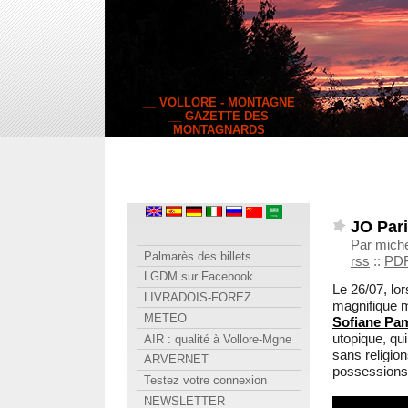
__ VOLLORE - MONTAGNE
__ GAZETTE DES
MONTAGNARDS
JO Pari
Par miche
Palmarès des billets
rss
::
PD
LGDM sur Facebook
Le 26/07, lo
LIVRADOIS-FOREZ
magnifique 
METEO
Sofiane Pa
utopique, qu
AIR : qualité à Vollore-Mgne
sans religio
ARVERNET
possessions,
Testez votre connexion
NEWSLETTER