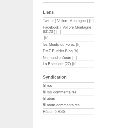
Liens
Twitter ( Vollore Montagne )
Facebook ( Vollore Montagne
63120 )
les Monts du Forez
DMZ Eur'Net Blog
Normandie Zoom
La Boissiere (27)
Syndication
fil rss
fil rss commentaires
fil atom
fil atom commentaires
Résumé RSS