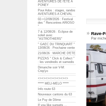
AVENTURES DE l'ETE A
PONEY
Pour Ados : stages, randos
AVENTURES A CHEVAL
02->12/08/2026 : Festival
des " Rencontres ARIOSO
"
7 & 12/08/26 : Eclipse de
Rave-P
soleil avec
Par miche
"ASTROTHIERS"
" GAEC DU TRINQUART "
13/08/26 : Prochaine vente
21/08/26 : MARCHE D'ETE
PIZZAS " Click & Collect "
: les vendredis et samedis
Dimanche soir V-M:
Crep'yo
<><><><><><><><>
***** MELI-MELO *****
Info route 63
Nouveaux cantons du 63
Le Puy de Dôme
If you like sunsets ...