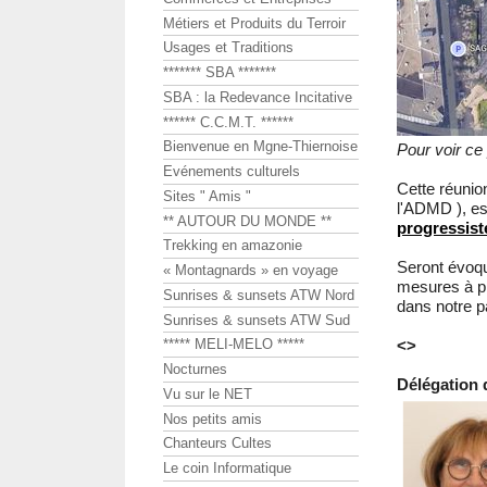
Métiers et Produits du Terroir
Usages et Traditions
******* SBA *******
SBA : la Redevance Incitative
****** C.C.M.T. ******
Bienvenue en Mgne-Thiernoise
Pour voir ce
Evénements culturels
Cette réuni
Sites " Amis "
l'ADMD ), es
** AUTOUR DU MONDE **
progressiste
Trekking en amazonie
Seront évoqué
« Montagnards » en voyage
mesures à pr
Sunrises & sunsets ATW Nord
dans notre p
Sunrises & sunsets ATW Sud
<>
***** MELI-MELO *****
Nocturnes
Délégation
Vu sur le NET
Nos petits amis
Chanteurs Cultes
Le coin Informatique