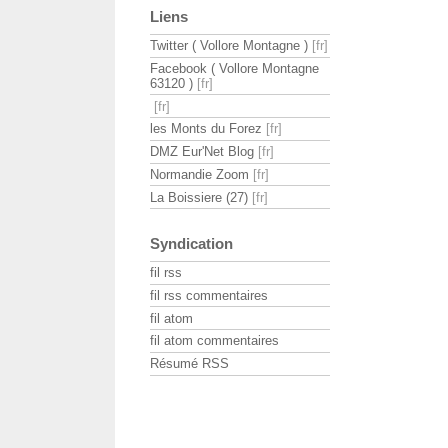
Liens
Twitter ( Vollore Montagne )
Facebook ( Vollore Montagne
63120 )
les Monts du Forez
DMZ Eur'Net Blog
Normandie Zoom
La Boissiere (27)
Syndication
fil rss
fil rss commentaires
fil atom
fil atom commentaires
Résumé RSS