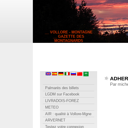
__ VOLLORE - MONTAGNE
__ GAZETTE DES
MONTAGNARDS
ADHER
Par miche
Palmarès des billets
LGDM sur Facebook
LIVRADOIS-FOREZ
METEO
AIR : qualité à Vollore-Mgne
ARVERNET
Testez votre connexion