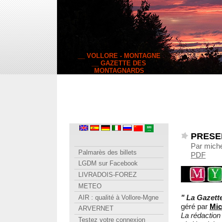
__ VOLLORE - MONTAGNE
__ GAZETTE DES
MONTAGNARDS
PRESE
Par miche
Palmarès des billets
PDF
LGDM sur Facebook
LIVRADOIS-FOREZ
METEO
" La Gazett
AIR : qualité à Vollore-Mgne
géré par
Mic
ARVERNET
La rédaction 
Testez votre connexion