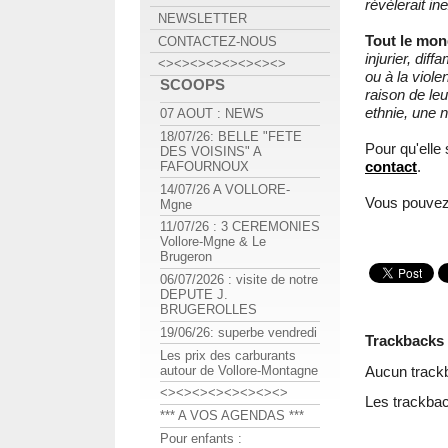
révèlerait in
NEWSLETTER
Tout le mon
CONTACTEZ-NOUS
injurier, dif
<><><><><><><><>
ou à la viol
SCOOPS
raison de le
ethnie, une n
07 AOUT : NEWS
18/07/26: BELLE "FETE
Pour qu'elle 
DES VOISINS" A
contact
.
FAFOURNOUX
14/07/26 A VOLLORE-
Vous pouvez
Mgne
11/07/26 : 3 CEREMONIES
Vollore-Mgne & Le
Brugeron
06/07/2026 : visite de notre
DEPUTE J.
BRUGEROLLES
19/06/26: superbe vendredi
Trackbacks
Les prix des carburants
Aucun track
autour de Vollore-Montagne
<><><><><><><><>
Les trackbac
*** A VOS AGENDAS ***
Pour enfants :