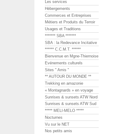
Les services
Hébergements
Commerces et Entreprises
Métiers et Produits du Terroir
Usages et Traditions
******* SBA *******
SBA : la Redevance Incitative
****** C.C.M.T. ******
Bienvenue en Mgne-Thiernoise
Evénements culturels
Sites " Amis "
** AUTOUR DU MONDE **
Trekking en amazonie
« Montagnards » en voyage
Sunrises & sunsets ATW Nord
Sunrises & sunsets ATW Sud
***** MELI-MELO *****
Nocturnes
Vu sur le NET
Nos petits amis