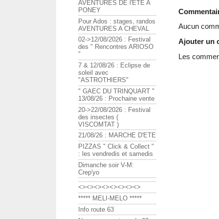
AVENTURES DE l'ETE A
PONEY
Commentai
Pour Ados : stages, randos
Aucun comme
AVENTURES A CHEVAL
02->12/08/2026 : Festival
Ajouter un
des " Rencontres ARIOSO
"
Les commenta
7 & 12/08/26 : Eclipse de
soleil avec
"ASTROTHIERS"
" GAEC DU TRINQUART "
13/08/26 : Prochaine vente
20->22/08/2026 : Festival
des insectes (
VISCOMTAT )
21/08/26 : MARCHE D'ETE
PIZZAS " Click & Collect "
: les vendredis et samedis
Dimanche soir V-M:
Crep'yo
<><><><><><><><>
***** MELI-MELO *****
Info route 63