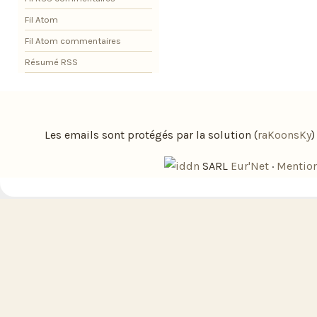
Fil Atom
Fil Atom commentaires
Résumé RSS
Les emails sont protégés par la solution (
raKoonsKy
SARL
Eur'Net
·
Mention