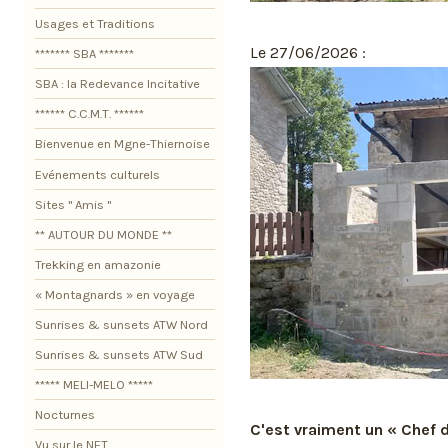
Usages et Traditions
Le 27/06/2026 :
******* SBA *******
SBA : la Redevance Incitative
****** C.C.M.T. ******
Bienvenue en Mgne-Thiernoise
Evénements culturels
Sites " Amis "
** AUTOUR DU MONDE **
Trekking en amazonie
« Montagnards » en voyage
Sunrises & sunsets ATW Nord
Sunrises & sunsets ATW Sud
***** MELI-MELO *****
Nocturnes
C'est vraiment un « Chef d
Vu sur le NET