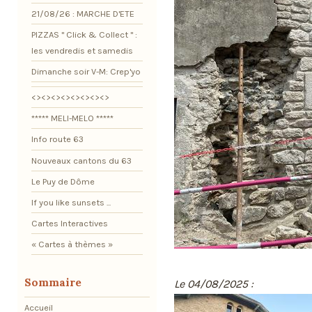
21/08/26 : MARCHE D'ETE
PIZZAS " Click & Collect " :
les vendredis et samedis
Dimanche soir V-M: Crep'yo
<><><><><><><><>
***** MELI-MELO *****
Info route 63
Nouveaux cantons du 63
Le Puy de Dôme
If you like sunsets ...
Cartes Interactives
« Cartes à thèmes »
Sommaire
Le 04/08/2025 :
Accueil