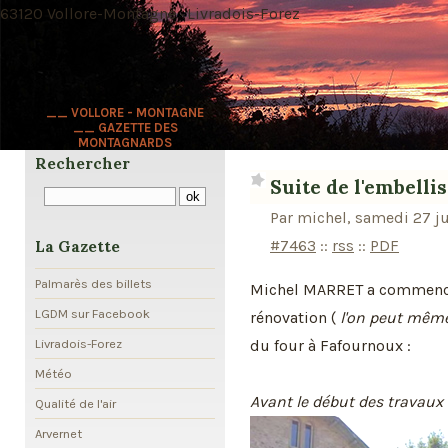
63120 Vollore-Montagne · Livradois-Forez
__ VOLLORE - MONTAGNE
__ GAZETTE DES
MONTAGNARDS
Rechercher
Suite de l'embelli
Par michel, samedi 27 j
#7463
::
rss
::
PDF
La Gazette
Palmarès des billets
Michel MARRET a commencé, 
LGDM sur Facebook
rénovation (
l'on peut même
du four à Fafournoux :
Livradois-Forez
Météo
Avant le début des travaux 
Qualité de l'air
Arvernet