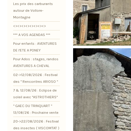
Les prix des carburants
autour de Vollore-
Montagne
<><><><><><><><>
*** A VOS AGENDAS ***
Pour enfants : AVENTURES
DE l'ETE A PONEY
Pour Ados : stages, randos
AVENTURES A CHEVAL
02->12/08/2026 : Festival
des " Rencontres ARIOSO "
7 & 12/08/26 : Eclipse de
soleil avec "ASTROTHIERS"
" GAEC DU TRINQUART "
13/08/26 : Prochaine vente
20->22/08/2026 : Festival
des insectes ( VISCOMTAT )