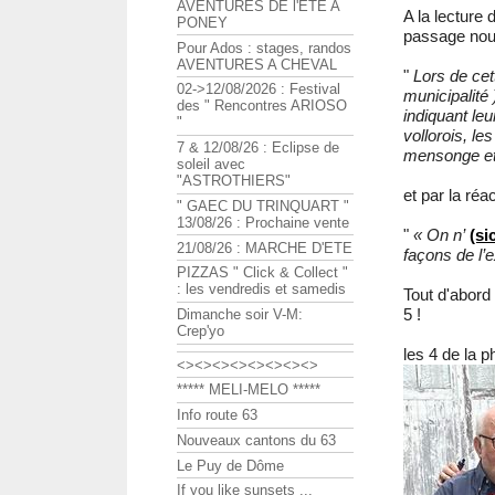
AVENTURES DE l'ETE A
A la lecture 
PONEY
passage nou
Pour Ados : stages, randos
AVENTURES A CHEVAL
"
Lors de cet
02->12/08/2026 : Festival
municipalité 
des " Rencontres ARIOSO
indiquant leu
"
vollorois, l
7 & 12/08/26 : Eclipse de
mensonge et 
soleil avec
"ASTROTHIERS"
et par la réa
" GAEC DU TRINQUART "
13/08/26 : Prochaine vente
"
« On n’
(si
21/08/26 : MARCHE D'ETE
façons de l’e
PIZZAS " Click & Collect "
: les vendredis et samedis
Tout d'abord
5 !
Dimanche soir V-M:
Crep'yo
les 4 de la p
<><><><><><><><>
***** MELI-MELO *****
Info route 63
Nouveaux cantons du 63
Le Puy de Dôme
If you like sunsets ...