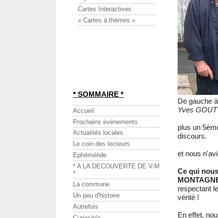
Cartes Interactives
« Cartes à thèmes »
* SOMMAIRE *
De gauche à 
Yves GOU
Accueil
Prochains événements
plus un 5èm
Actualités locales
discours.
Le coin des lecteurs
et nous n'av
Ephéméride
* A LA DECOUVERTE DE V-M
Ce qui nous
*
MONTAGNE " 
La commune
respectant le
Un peu d'histoire
vérité !
Autrefois
En effet, nou
Curiosités