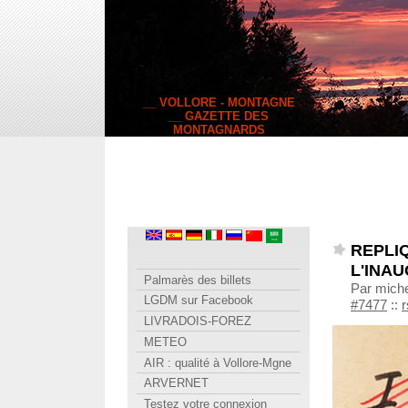
__ VOLLORE - MONTAGNE
__ GAZETTE DES
MONTAGNARDS
REPLIQ
L'INAU
Palmarès des billets
Par miche
LGDM sur Facebook
#7477
::
r
LIVRADOIS-FOREZ
METEO
AIR : qualité à Vollore-Mgne
ARVERNET
Testez votre connexion