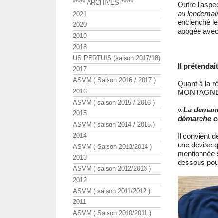
***** ARCHIVES *****
Outre l'aspec
au lendemain,
2021
enclenché le 
2020
apogée avec 
2019
2018
US PERTUIS (saison 2017/18)
Il prétendai
2017
ASVM ( Saison 2016 / 2017 )
Quant à la ré
2016
MONTAGNE", 
ASVM ( saison 2015 / 2016 )
«
La demand
2015
démarche co
ASVM ( saison 2014 / 2015 )
2014
Il convient d
une devise qu
ASVM ( Saison 2013/2014 )
mentionnée su
2013
dessous pour 
ASVM ( saison 2012/2013 )
2012
ASVM ( saison 2011/2012 )
2011
ASVM ( Saison 2010/2011 )