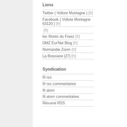
Liens
Twitter ( Vollore Montagne )
Facebook ( Vollore Montagne
63120 )
les Monts du Forez
DMZ Eur'Net Blog
Normandie Zoom
La Boissiere (27)
Syndication
fil rss
fil rss commentaires
fil atom
fil atom commentaires
Résumé RSS