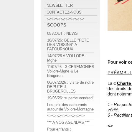
NEWSLETTER
CONTACTEZ-NOUS
<><><><><><><><>
SCOOPS
05 AOUT : NEWS
18/07/26: BELLE "FETE
DES VOISINS" A
FAFOURNOUX
14/07/26 A VOLLORE-
Mgne
Pour voir ce
11/07/26 : 3 CEREMONIES
Vollore-Mgne & Le
PRÉAMBUL
Brugeron
06/07/2026 : visite de notre
La «
Charte
DEPUTE J.
des droits de
BRUGEROLLES
dont notamme
19/06/26: superbe vendredi
1 - Respecter
Les prix des carburants
autour de Vollore-Montagne
vérité.
6 - Rectifier
<><><><><><><><>
*** A VOS AGENDAS ***
<>
Pour enfants :