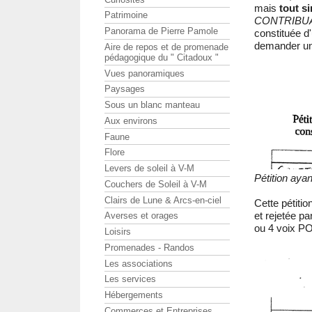
mais
tout s
Patrimoine
CONTRIBUA
Panorama de Pierre Pamole
constituée d
demander u
Aire de repos et de promenade
pédagogique du " Citadoux "
Vues panoramiques
Paysages
Sous un blanc manteau
Aux environs
Faune
Flore
Levers de soleil à V-M
Pétition ayan
Couchers de Soleil à V-M
Clairs de Lune & Arcs-en-ciel
Cette pétiti
et rejetée pa
Averses et orages
ou 4 voix PO
Loisirs
Promenades - Randos
Les associations
Les services
Hébergements
Commerces et Entreprises