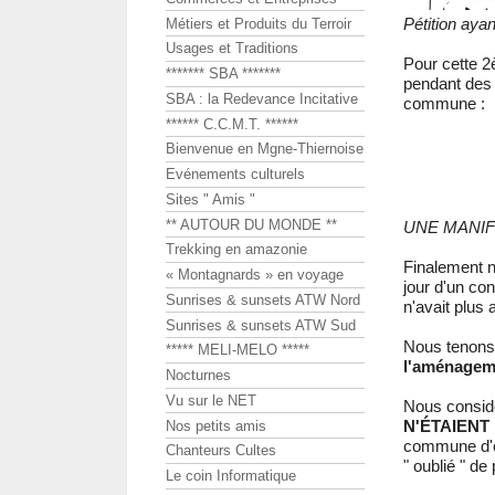
Pétition ayan
Métiers et Produits du Terroir
Usages et Traditions
Pour cette 2
******* SBA *******
pendant des 
SBA : la Redevance Incitative
commune :
****** C.C.M.T. ******
Bienvenue en Mgne-Thiernoise
Evénements culturels
Sites " Amis "
** AUTOUR DU MONDE **
UNE MANIF
Trekking en amazonie
Finalement no
« Montagnards » en voyage
jour d'un con
Sunrises & sunsets ATW Nord
n'avait plus
Sunrises & sunsets ATW Sud
Nous tenons 
***** MELI-MELO *****
l'aménagem
Nocturnes
Vu sur le NET
Nous consid
N'ÉTAIENT
Nos petits amis
commune d'em
Chanteurs Cultes
" oublié " de
Le coin Informatique